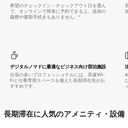
希望のチェックイン・チェックアウト日を選ん
で、オンラインで簡単に予約できる上、追加の
義務や書類手続きもありません。*
デジタルノマド⁠に最⁠適⁠なビ⁠ジ⁠ネ⁠ス⁠向⁠け宿⁠泊⁠施⁠設
出張の多いプロフェッショナルには、高速Wi-
Fiと仕事専用スペースを備えた長期滞在先がお
すすめです。
長期滞在に人気のアメニティ・設備