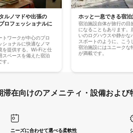
タルノマドや出⁠張⁠の
ホッと一⁠息⁠で⁠き⁠る宿⁠泊
⁠ロ⁠フ⁠ェ⁠ッ⁠シ⁠ョ⁠ナ⁠ル⁠に
宿泊施設自体が旅行の目
になることもあります。
いのログハウスや静かな
ートワークが中心のプロ
スボートのように、こう
ッショナルに快適なノマ
宿泊施設にはユニークな
境を提供する、Wi-Fiと仕
が満載です。
用スペースを備えた宿泊
です。
滞在向け⁠のア⁠メ⁠ニ⁠テ⁠ィ⁠・設⁠備⁠および
ニーズに合わせて選べる柔軟性