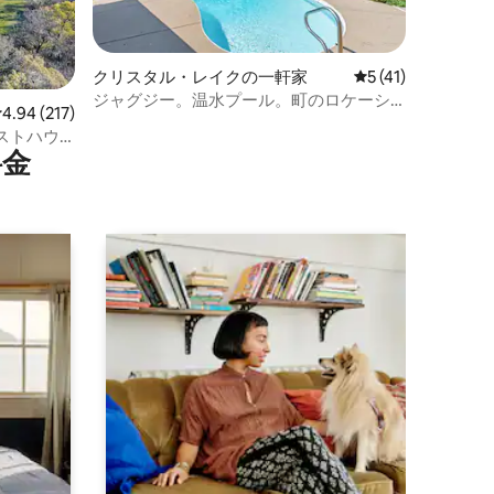
クリスタル・レイクの一軒家
レビュー41件、5
5 (41)
ジャグジー。温水プール。町のロケーシ
レビュー217件、5つ星中4.94つ星の平均評価
4.94 (217)
ョンにあります。
ストハウ
⁠金