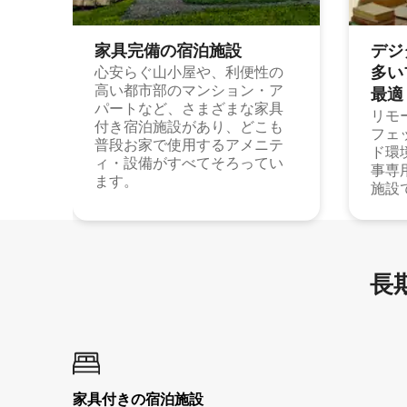
家具完備の宿⁠泊⁠施⁠設
デジ
多⁠いプ
心安らぐ山小屋や、利便性の
高い都市部のマンション・ア
最⁠適
パートなど、さまざまな家具
リモ
付き宿泊施設があり、どこも
フェ
普段お家で使用するアメニテ
ド環
ィ・設備がすべてそろってい
事専
ます。
施設
長期
家具付き⁠の宿⁠泊⁠施⁠設