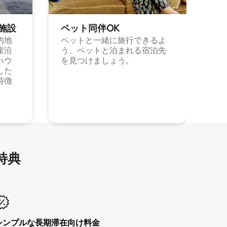
施⁠設
ペット同⁠伴OK
的地
ペットと一緒に旅行できるよ
崖沿
う、ペットと泊まれる宿泊先
ハウ
を見つけましょう。
した
特徴
特⁠典
シンプルな長期滞在向け料金