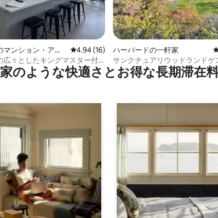
中4.95つ星の平均評価
のマンション・アパ
レビュー16件、5つ星中4.94つ星の平均評価
4.94 (16)
ハーバードの一軒家
の広々としたキングマスター付
サンクチュアリウッドランドゲ
家のような快⁠適⁠さ⁠とお⁠得⁠な長⁠期⁠滞⁠在料
3台とバスルーム2台
ス！