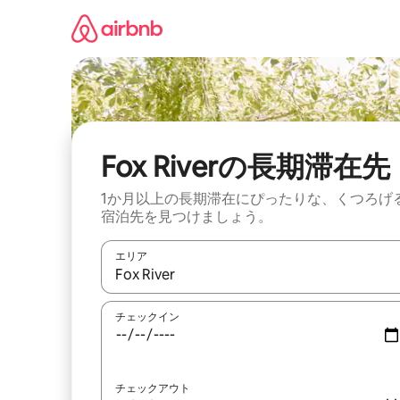
コ
ン
テ
ン
ツ
に
ス
キ
ッ
Fox Riverの長期滞在先
プ
1か月以上の長期滞在にぴったりな、くつろげ
宿泊先を見つけましょう。
エリア
検索結果が表示されたら、上下の矢印キーを使っ
チェックイン
チェックアウト