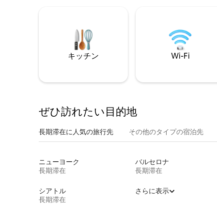
キッチン
Wi-Fi
ぜひ訪⁠れ⁠た⁠い目⁠的⁠地
長期滞在に人気の旅行先
その他のタ⁠イ⁠プ⁠の宿⁠泊⁠先
ニューヨーク
バルセロナ
長期滞在
長期滞在
シアトル
さらに表示
長期滞在