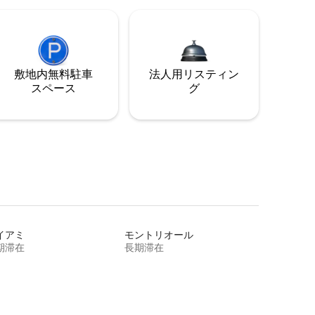
敷地内無料駐⁠車
法人用リスティン
ス⁠ペ⁠ー⁠ス
グ
イアミ
モントリオール
期滞在
長期滞在