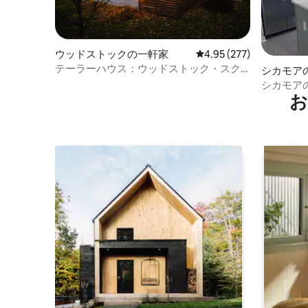
ウッドストックの一軒家
レビュー277件、5つ星
4.95 (277)
テーラーハウス：ウッドストック・スク
シカモア
エア近くのジャグジー付き2寝室
ート
シカモア
お
きベッド