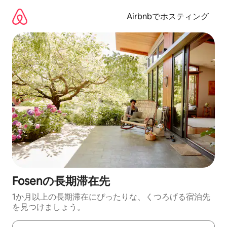
コ
ン
Airbnbでホスティング
テ
ン
ツ
に
ス
キ
ッ
プ
Fosenの長期滞在先
1か月以上の長期滞在にぴったりな、くつろげる宿泊先
を見つけましょう。