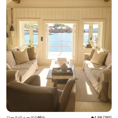
ロークヴォーグの離れ
レビュー185件
4.98 (185)