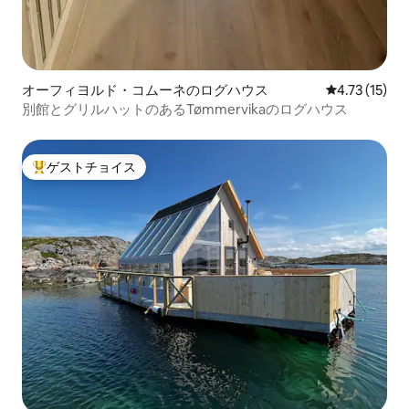
オーフィヨルド・コムーネのログハウス
レビュー15件
4.73 (15)
別館とグリルハットのあるTømmervikaのログハウス
ゲストチョイス
大好評のゲストチョイスです。