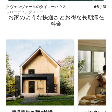
クヴェンヴェールのタイニーハウス
レビュー4
5 (43)
フローティングスイート
お家のような快⁠適⁠さ⁠とお⁠得⁠な長⁠期⁠滞⁠在
料⁠金