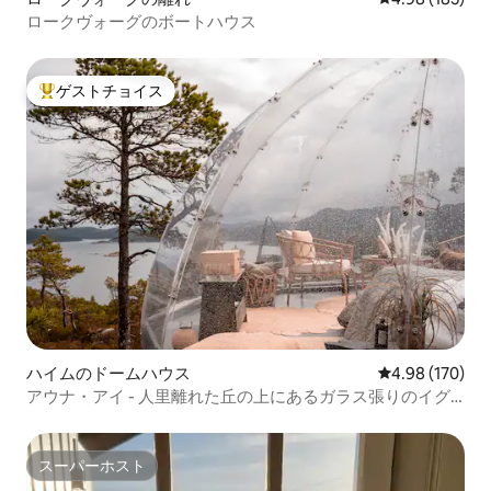
ロークヴォーグのボートハウス
ゲストチョイス
大好評のゲストチョイスです。
ハイムのドームハウス
レビュー170件
4.98 (170)
アウナ・アイ - 人里離れた丘の上にあるガラス張りのイグ
ルー
スーパーホスト
スーパーホスト