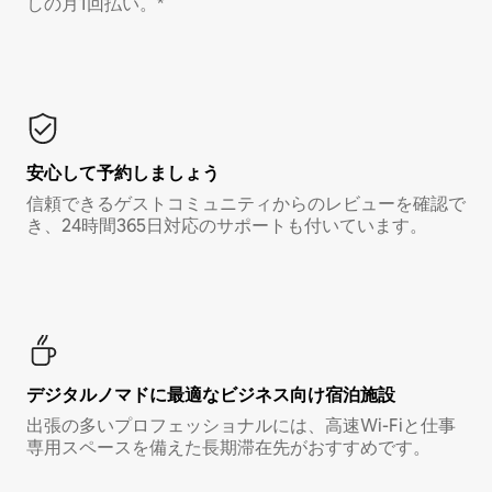
しの月1回払い。*
安心して予約しましょう
信頼できるゲストコミュニティからのレビューを確認で
き、24時間365日対応のサポートも付いています。
デジタルノマド⁠に最⁠適⁠なビ⁠ジ⁠ネ⁠ス⁠向⁠け宿⁠泊⁠施⁠設
出張の多いプロフェッショナルには、高速Wi-Fiと仕事
専用スペースを備えた長期滞在先がおすすめです。