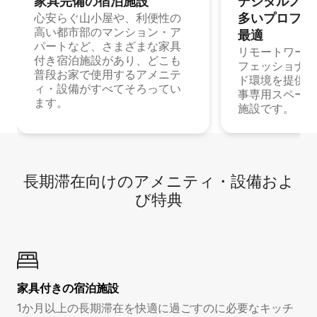
家具完備の宿⁠泊⁠施⁠設
デジタルノマド
多⁠いプ⁠ロ⁠フ⁠ェ⁠
心安らぐ山小屋や、利便性の
高い都市部のマンション・ア
最⁠適
パートなど、さまざまな家具
リモートワーク
付き宿泊施設があり、どこも
フェッショナル
普段お家で使用するアメニテ
ド環境を提供する
ィ・設備がすべてそろってい
事専用スペース
ます。
施設です。
長期滞在向け⁠のア⁠メ⁠ニ⁠テ⁠ィ⁠・設⁠備⁠およ
び特⁠典
家具付き⁠の宿⁠泊⁠施⁠設
1か月以上の長期滞在を快適に過ごすのに必要なキッチ