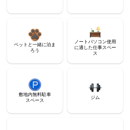
ノートパソコン使用
ペットと一緒に泊ま
に適した仕事スペー
ろう
ス
敷地内無料駐⁠車
ジム
ス⁠ペ⁠ー⁠ス