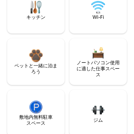
キッチン
Wi-Fi
ノートパソコン使用
ペットと一緒に泊ま
に適した仕事スペー
ろう
ス
敷地内無料駐⁠車
ジム
ス⁠ペ⁠ー⁠ス