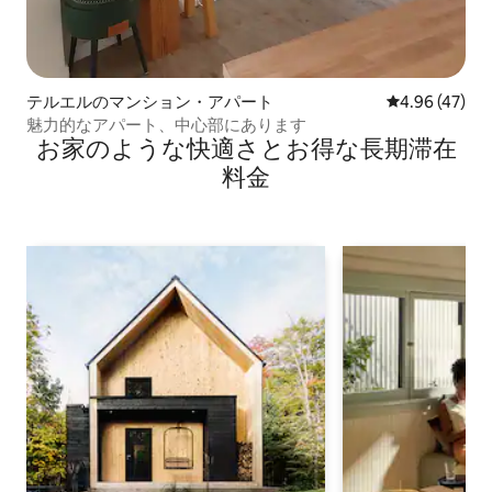
テルエルのマンション・アパート
レビュー47件
4.96 (47)
魅力的なアパート、中心部にあります
お家のような快⁠適⁠さ⁠とお⁠得⁠な長⁠期⁠滞⁠在
料⁠金