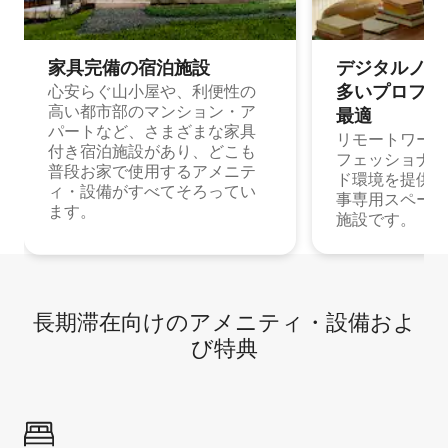
家具完備の宿⁠泊⁠施⁠設
デジタルノマド
多⁠いプ⁠ロ⁠フ⁠ェ⁠
心安らぐ山小屋や、利便性の
高い都市部のマンション・ア
最⁠適
パートなど、さまざまな家具
リモートワーク
付き宿泊施設があり、どこも
フェッショナル
普段お家で使用するアメニテ
ド環境を提供する
ィ・設備がすべてそろってい
事専用スペース
ます。
施設です。
長期滞在向け⁠のア⁠メ⁠ニ⁠テ⁠ィ⁠・設⁠備⁠およ
び特⁠典