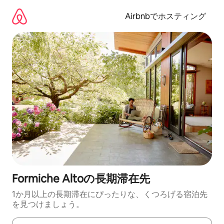
コ
ン
Airbnbでホスティング
テ
ン
ツ
に
ス
キ
ッ
プ
Formiche Altoの長期滞在先
1か月以上の長期滞在にぴったりな、くつろげる宿泊先
を見つけましょう。