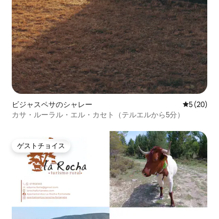
ビジャスペサのシャレー
レビュー2
5 (20)
カサ・ルーラル・エル・カセト（テルエルから5分）
ゲストチョイス
ゲストチョイス