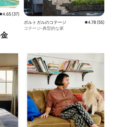
レビュー37件、5つ星中4.65つ星の平均評価
4.65 (37)
ポルトガルのコテージ
レビュー55件、5つ星
4.78 (55)
コテージ-典型的な家
⁠金