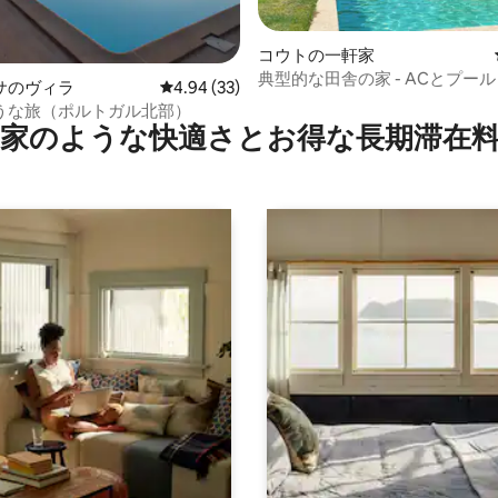
コウトの一軒家
典型的な田舎の家 - ACとプール
つ星中5つ星の平均評価
サのヴィラ
レビュー33件、5つ星中4.94つ星の平均評価
4.94 (33)
うな旅（ポルトガル北部）
家のような快⁠適⁠さ⁠とお⁠得⁠な長⁠期⁠滞⁠在料