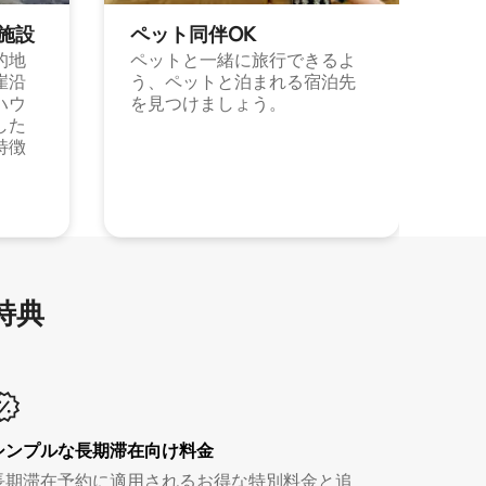
施⁠設
ペット同⁠伴OK
的地
ペットと一緒に旅行できるよ
崖沿
う、ペットと泊まれる宿泊先
ハウ
を見つけましょう。
した
特徴
特⁠典
シンプルな長期滞在向け料金
長期滞在予約に適用されるお得な特別料金と追