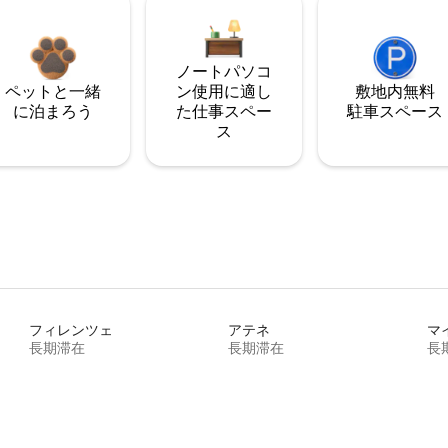
ノートパソコ
ペットと一緒
ン使用に適し
敷地内無料
に泊まろう
た仕事スペー
駐⁠車ス⁠ペ⁠ー⁠ス
ス
フィレンツェ
アテネ
マ
長期滞在
長期滞在
長