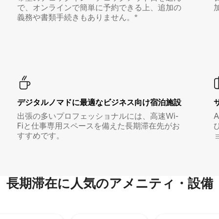
で、オンラインで簡単に予約できる上、追加の
義務や書類手続きもありません。*
デジタルノマド⁠に最⁠適⁠なビ⁠ジ⁠ネ⁠ス⁠向⁠け宿⁠泊⁠施⁠設
出張の多いプロフェッショナルには、高速Wi-
Fiと仕事専用スペースを備えた長期滞在先がお
すすめです。
長期滞在に人気のアメニティ・設備