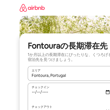
コ
ン
テ
ン
ツ
に
ス
キ
ッ
Fontouraの長期滞在先
プ
1か月以上の長期滞在にぴったりな、くつろげ
宿泊先を見つけましょう。
エリア
検索結果が表示されたら、上下の矢印キーを使っ
チェックイン
チェックアウト