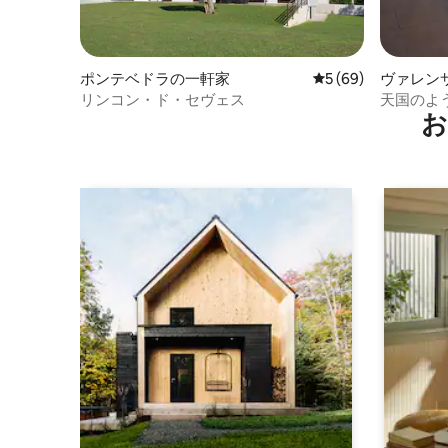
ポンテベドラの一軒家
レビュー69件、5
5 (69)
ヴァレン
リンコン・ド・セヴェス
天国のよ
お