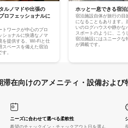
タルノマドや出⁠張⁠の
ホッと一⁠息⁠で⁠き⁠る宿⁠泊
⁠ロ⁠フ⁠ェ⁠ッ⁠シ⁠ョ⁠ナ⁠ル⁠に
宿泊施設自体が旅行の目
になることもあります。
いのログハウスや静かな
ートワークが中心のプロ
スボートのように、こう
ッショナルに快適なノマ
宿泊施設にはユニークな
境を提供する、Wi-Fiと仕
が満載です。
用スペースを備えた宿泊
です。
滞在向け⁠のア⁠メ⁠ニ⁠テ⁠ィ⁠・設⁠備⁠および
ニーズに合わせて選べる柔軟性
希望のチェックイン・チェックアウト日を選ん