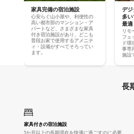
家具完備の宿⁠泊⁠施⁠設
デジ
多⁠いプ
心安らぐ山小屋や、利便性の
高い都市部のマンション・ア
最⁠適
パートなど、さまざまな家具
リモ
付き宿泊施設があり、どこも
フェ
普段お家で使用するアメニテ
ド環
ィ・設備がすべてそろってい
事専
ます。
施設
長期
家具付き⁠の宿⁠泊⁠施⁠設
1か月以上の長期滞在を快適に過ごすのに必要