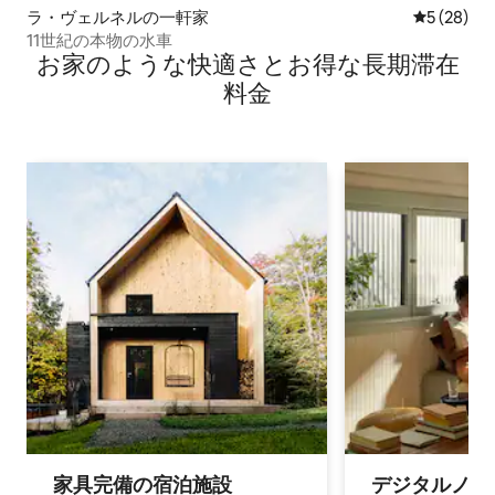
ラ・ヴェルネルの一軒家
レビュー2
5 (28)
11世紀の本物の水車
お家のような快⁠適⁠さ⁠とお⁠得⁠な長⁠期⁠滞⁠在
料⁠金
家具完備の宿⁠泊⁠施⁠設
デジタルノマド