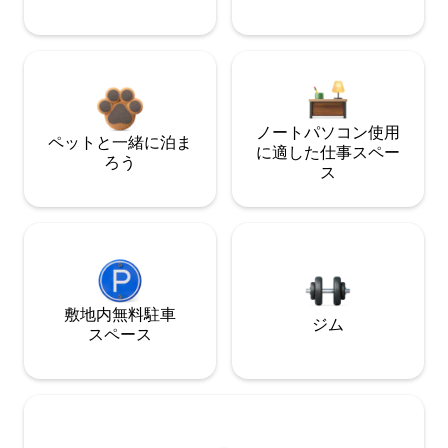
ノートパソコン使用
ペットと一緒に泊ま
に適した仕事スペー
ろう
ス
敷地内無料駐⁠車
ジム
ス⁠ペ⁠ー⁠ス