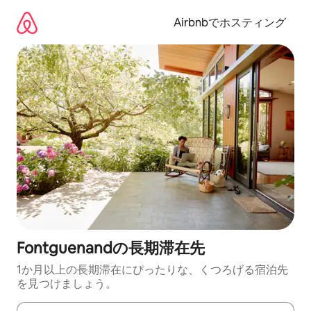
コ
ン
Airbnbでホスティング
テ
ン
ツ
に
ス
キ
ッ
プ
Fontguenandの長期滞在先
1か月以上の長期滞在にぴったりな、くつろげる宿泊先
を見つけましょう。