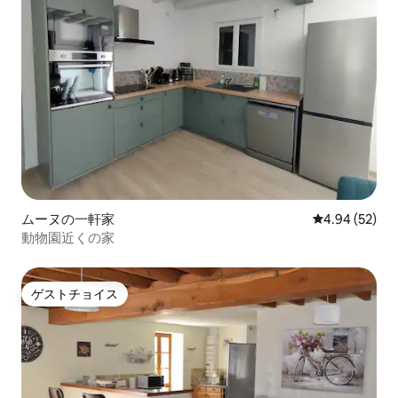
ムーヌの一軒家
レビュー52件
4.94 (52)
動物園近くの家
ゲストチョイス
ゲストチョイス