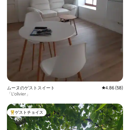
ムーヌのゲストスイート
レビュー58件
4.86 (58)
「L'olivier」
ゲストチョイス
大好評のゲストチョイスです。