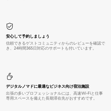
安心して予約しましょう
信頼できるゲストコミュニティからのレビューを確認で
き、24時間365日対応のサポートも付いています。
デジタルノマド⁠に最⁠適⁠なビ⁠ジ⁠ネ⁠ス⁠向⁠け宿⁠泊⁠施⁠設
出張の多いプロフェッショナルには、高速Wi-Fiと仕事
専用スペースを備えた長期滞在先がおすすめです。