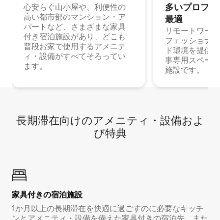
多⁠いプ⁠ロ⁠フ⁠ェ⁠
心安らぐ山小屋や、利便性の
高い都市部のマンション・ア
最⁠適
パートなど、さまざまな家具
リモートワーク
付き宿泊施設があり、どこも
フェッショナル
普段お家で使用するアメニテ
ド環境を提供する
ィ・設備がすべてそろってい
事専用スペース
ます。
施設です。
長期滞在向け⁠のア⁠メ⁠ニ⁠テ⁠ィ⁠・設⁠備⁠およ
び特⁠典
家具付き⁠の宿⁠泊⁠施⁠設
1か月以上の長期滞在を快適に過ごすのに必要なキッチ
ンとアメニティ・設備を備えた家具付きの宿泊先。また