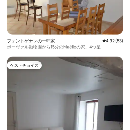
フォントゲナンの一軒家
レビュー53件
4.92 (53)
ボーヴァル動物園から15分のMaëlleの家、4つ星
ゲストチョイス
ゲストチョイス