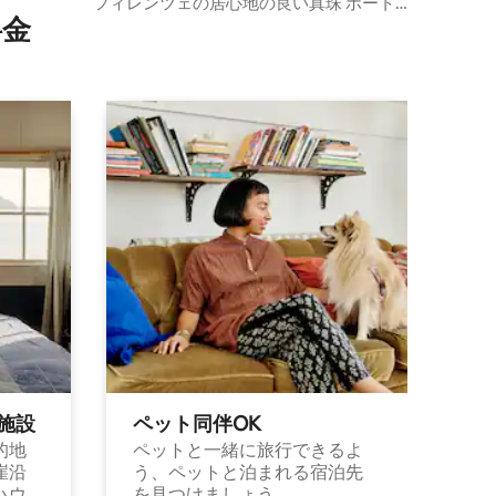
フィレンツェの居心地の良い真珠 ボート
⁠金
パーク キングサイズ1台、クイーンサイズ
1台
施⁠設
ペット同⁠伴OK
的地
ペットと一緒に旅行できるよ
崖沿
う、ペットと泊まれる宿泊先
ハウ
を見つけましょう。