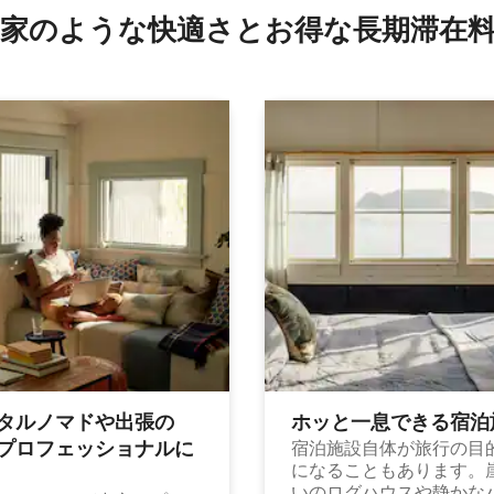
家のような快⁠適⁠さ⁠とお⁠得⁠な長⁠期⁠滞⁠在料
タルノマドや出⁠張⁠の
ホッと一⁠息⁠で⁠き⁠る宿⁠泊
⁠ロ⁠フ⁠ェ⁠ッ⁠シ⁠ョ⁠ナ⁠ル⁠に
宿泊施設自体が旅行の目
になることもあります。
いのログハウスや静かな