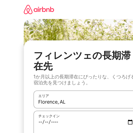
コ
ン
テ
ン
ツ
に
ス
キ
ッ
フィレンツェの長期滞
プ
在先
1か月以上の長期滞在にぴったりな、くつろげ
宿泊先を見つけましょう。
エリア
検索結果が表示されたら、上下の矢印キーを使っ
チェックイン