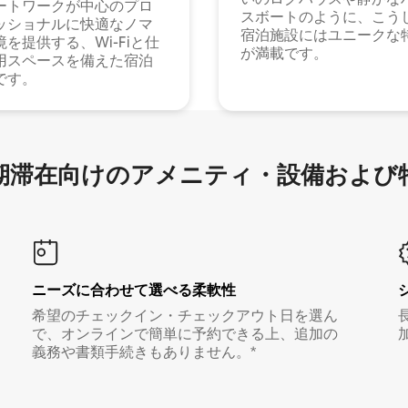
ートワークが中心のプロ
スボートのように、こう
ッショナルに快適なノマ
宿泊施設にはユニークな
境を提供する、Wi-Fiと仕
が満載です。
用スペースを備えた宿泊
です。
滞在向け⁠のア⁠メ⁠ニ⁠テ⁠ィ⁠・設⁠備⁠および
ニーズに合わせて選べる柔軟性
希望のチェックイン・チェックアウト日を選ん
で、オンラインで簡単に予約できる上、追加の
義務や書類手続きもありません。*