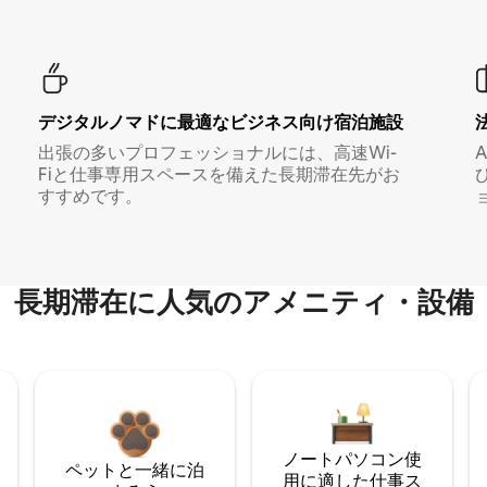
デジタルノマド⁠に最⁠適⁠なビ⁠ジ⁠ネ⁠ス⁠向⁠け宿⁠泊⁠施⁠設
出張の多いプロフェッショナルには、高速Wi-
Fiと仕事専用スペースを備えた長期滞在先がお
すすめです。
長期滞在に人気のアメニティ・設備
ノートパソコン使
ペットと一緒に泊
用に適した仕事ス