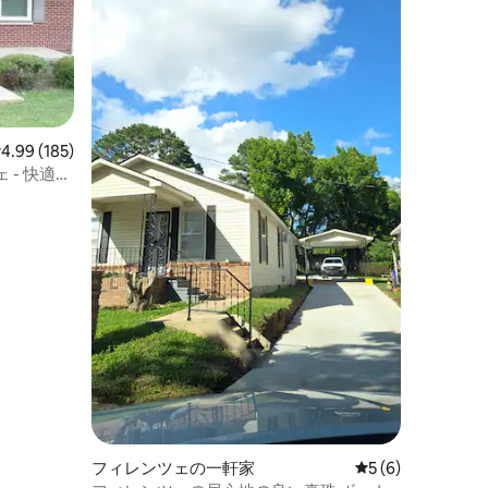
レビュー185件、5つ星中4.99つ星の平均評価
4.99 (185)
- 快適で
フィレンツェの一軒家
レビュー6件、5
5 (6)