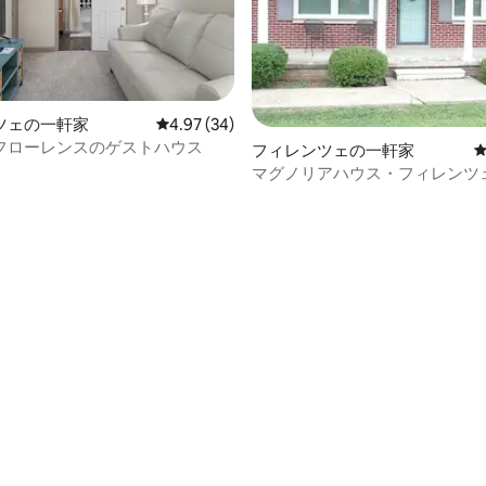
ツェの一軒家
レビュー34件、5つ星中4.97つ星の平均評価
4.97 (34)
フローレンスのゲストハウス
4.95つ星の平均評価
フィレンツェの一軒家
マグノリアハウス・フィレンツェ 
居心地が良く、便利です