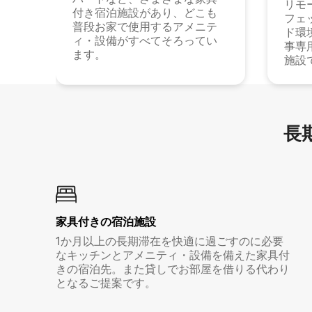
リモ
付き宿泊施設があり、どこも
フェ
普段お家で使用するアメニテ
ド環
ィ・設備がすべてそろってい
事専
ます。
施設
長期
家具付き⁠の宿⁠泊⁠施⁠設
1か月以上の長期滞在を快適に過ごすのに必要
なキッチンとアメニティ・設備を備えた家具付
きの宿泊先。また貸しでお部屋を借りる代わり
となるご提案です。