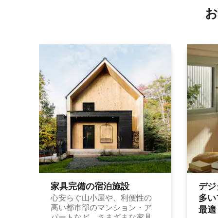
お
家具完備の宿⁠泊⁠施⁠設
デジ
多⁠いプ
心安らぐ山小屋や、利便性の
高い都市部のマンション・ア
最⁠適
パートなど、さまざまな家具