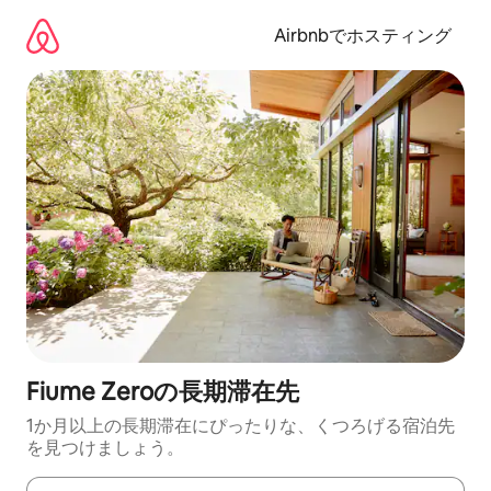
コ
ン
Airbnbでホスティング
テ
ン
ツ
に
ス
キ
ッ
プ
Fiume Zeroの長期滞在先
1か月以上の長期滞在にぴったりな、くつろげる宿泊先
を見つけましょう。