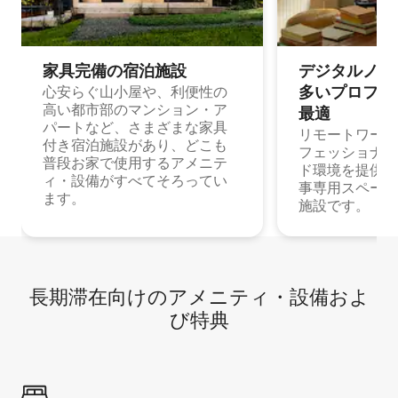
家具完備の宿⁠泊⁠施⁠設
デジタルノマド
多⁠いプ⁠ロ⁠フ⁠ェ⁠
心安らぐ山小屋や、利便性の
高い都市部のマンション・ア
最⁠適
パートなど、さまざまな家具
リモートワーク
付き宿泊施設があり、どこも
フェッショナル
普段お家で使用するアメニテ
ド環境を提供する
ィ・設備がすべてそろってい
事専用スペース
ます。
施設です。
長期滞在向け⁠のア⁠メ⁠ニ⁠テ⁠ィ⁠・設⁠備⁠およ
び特⁠典