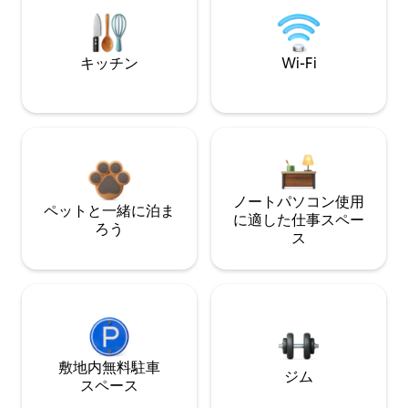
キッチン
Wi-Fi
ノートパソコン使用
ペットと一緒に泊ま
に適した仕事スペー
ろう
ス
敷地内無料駐⁠車
ジム
ス⁠ペ⁠ー⁠ス