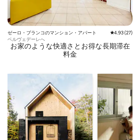
ゼーロ・ブランコのマンション・アパート
レビュー27件
4.93 (27)
ベルヴェデーレへ
お家のような快⁠適⁠さ⁠とお⁠得⁠な長⁠期⁠滞⁠在
料⁠金