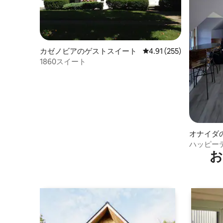
カゼノビアのゲストスイート
レビュー255件、5つ星
4.91 (255)
1860スイート
オナイダ
ハッピー
お