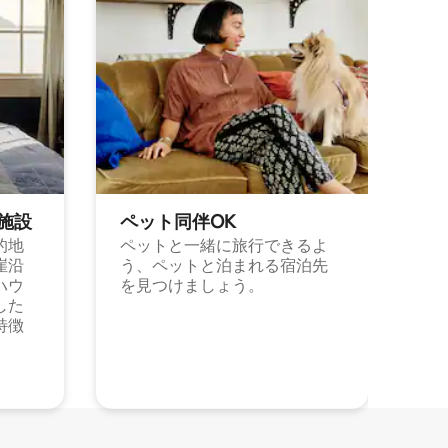
施⁠設
ペット同⁠伴OK
的地
ペットと一緒に旅行できるよ
崖沿
う、ペットと泊まれる宿泊先
ハウ
を見つけましょう。
した
特徴