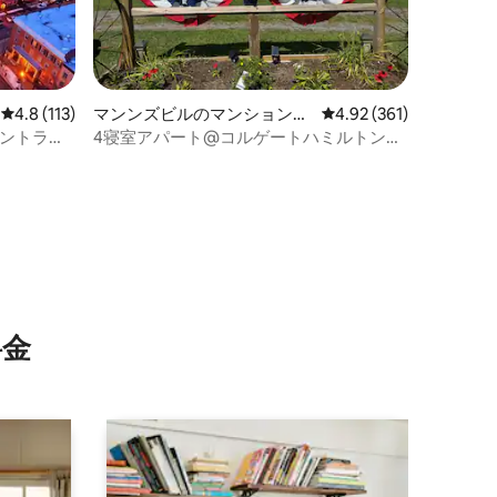
レビュー113件、5つ星中4.8つ星の平均評価
4.8 (113)
マンンズビルのマンション・
レビュー361件、5つ星
4.92 (361)
アパート
セントラル
4寝室アパート@コルゲートハミルトンモ
リスビルブックビル
⁠金