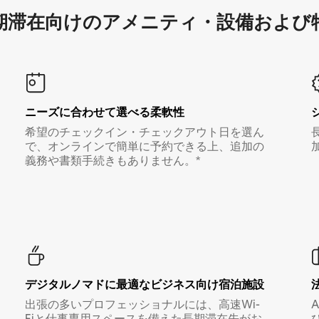
滞在向け⁠のア⁠メ⁠ニ⁠テ⁠ィ⁠・設⁠備⁠および
ニーズに合わせて選べる柔軟性
希望のチェックイン・チェックアウト日を選ん
で、オンラインで簡単に予約できる上、追加の
義務や書類手続きもありません。*
デジタルノマド⁠に最⁠適⁠なビ⁠ジ⁠ネ⁠ス⁠向⁠け宿⁠泊⁠施⁠設
出張の多いプロフェッショナルには、高速Wi-
Fiと仕事専用スペースを備えた長期滞在先がお