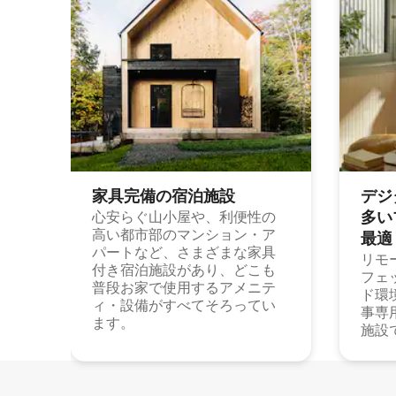
家具完備の宿⁠泊⁠施⁠設
デジ
多⁠いプ
心安らぐ山小屋や、利便性の
高い都市部のマンション・ア
最⁠適
パートなど、さまざまな家具
リモ
付き宿泊施設があり、どこも
フェ
普段お家で使用するアメニテ
ド環
ィ・設備がすべてそろってい
事専
ます。
施設