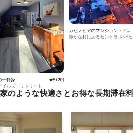
中4.91つ星の平均評価
カゼノビアのマンション・ア
パート
静かな村にあるセントラルNY
ベッド4台/バスルーム3室
の一軒家
レビュー20件、5つ星中5つ星の平均評価
5 (20)
テイルズ・リトリート
家のような快⁠適⁠さ⁠とお⁠得⁠な長⁠期⁠滞⁠在料