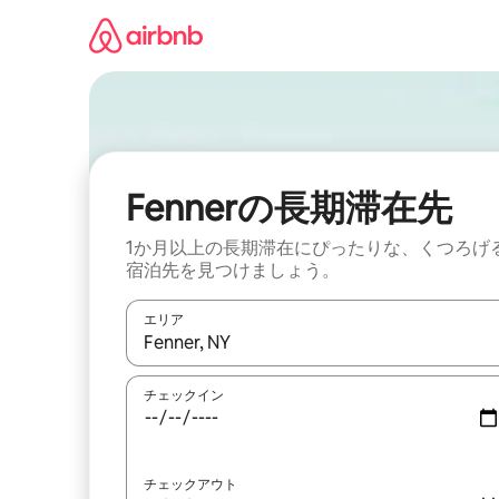
コ
ン
テ
ン
ツ
に
ス
キ
ッ
Fennerの長期滞在先
プ
1か月以上の長期滞在にぴったりな、くつろげ
宿泊先を見つけましょう。
エリア
検索結果が表示されたら、上下の矢印キーを使っ
チェックイン
チェックアウト