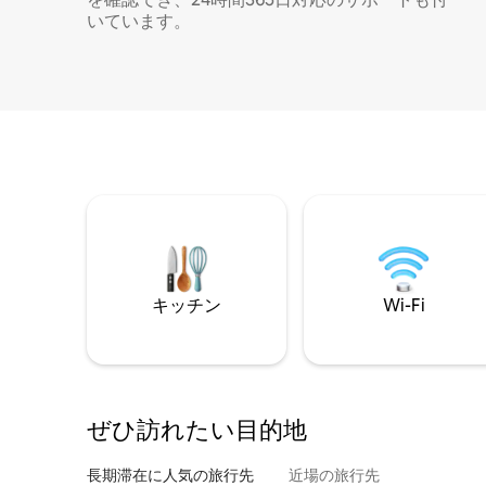
いています。
キッチン
Wi-Fi
ぜひ訪⁠れ⁠た⁠い目⁠的⁠地
長期滞在に人気の旅行先
近場の旅行先