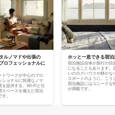
タルノマドや出⁠張⁠の
ホッと一⁠息⁠で⁠き⁠る宿⁠泊
⁠ロ⁠フ⁠ェ⁠ッ⁠シ⁠ョ⁠ナ⁠ル⁠に
宿泊施設自体が旅行の目
になることもあります。
いのログハウスや静かな
ートワークが中心のプロ
スボートのように、こう
ッショナルに快適なノマ
宿泊施設にはユニークな
境を提供する、Wi-Fiと仕
が満載です。
用スペースを備えた宿泊
です。