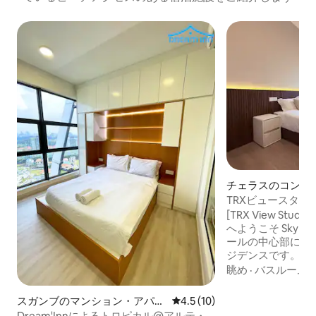
チェラスのコンド
TRXビュースタジ
ルンプールのスカ
[TRX View Studio 
ドルーム
へようこそ Skyline KLは、クアラルンプ
ールの中心部に位
ジデンスです。 駅（LRTプドゥ駅）と直
接つながっています。
眺め
·
バスルーム
·
駅（乗り換えあり）
とジャメ・モスク
スガンブのマンション・アパー
レビュー10件、5つ星中4.5
4.5 (10)
り） 高層階に位置し、クアラルンプール
ト
Dream'Innによるトロピカル@アルテ・