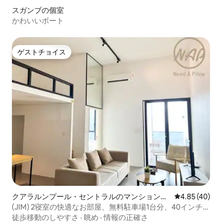
スガンブの個室
かわいいボート
ゲストチョイス
ゲストチョイス
クアラルンプール・セントラルのマンション・
レビュー40件
4.85 (40)
アパート
(JIM) 2寝室の快適なお部屋、無料駐車場1台分、40インチテ
レビ
徒歩移動のしやすさ
·
眺め
·
情報の正確さ