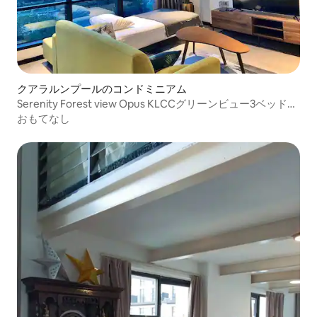
クアラルンプールのコンドミニアム
Serenity Forest view Opus KLCCグリーンビュー3ベッド2
バス～旅行生活へようこそ
おもてなし