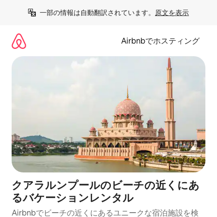
コ
一部の情報は自動翻訳されています。
原文を表示
ン
テ
ン
Airbnbでホスティング
ツ
に
ス
キ
ッ
プ
クアラルンプールのビーチの近くにあ
るバケーションレンタル
Airbnbでビーチの近くにあるユニークな宿泊施設を検