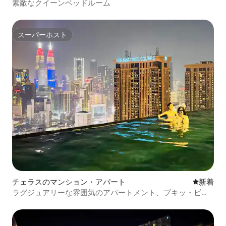
素敵なクイーンベッドルーム
スーパーホスト
スーパーホスト
チェラスのマンション・アパート
新しい宿
新着
ラグジュアリーな雰囲気のアパートメント、ブキッ・ビン
タン、ララポート