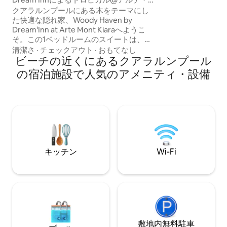
の素晴らしいスカ
モント・キアラ
クアラルンプールにある木をテーマにし
適でデザイン性の
た快適な隠れ家、Woody Haven by
ただけます。こち
Dream'Inn at Arte Mont Kiaraへようこ
ルや出張者の滞在
そ。この1ベッドルームのスイートは、ア
ースカラー、天然木の仕上げ、柔らかな
清潔さ
·
チェックアウト
·
おもてなし
テキスタイルで、落ち着いた滞在をお楽
ビーチの近くにあるクアラルンプール
しみいただけます。スマートテレビで
の宿泊施設で人気のアメニティ・設備
Netflixをご覧いただけます。高速Wi-Fiと
設備の整ったキッチンもご利用いただけ
ます。街の景色を眺めながら、豪華なク
イーンサイズのベッドでリラックスして
ください。また、インフィニティプー
ル、フィットネスセンター、穏やかなス
カイガーデンなどのプレミアムアメニテ
ィもご利用いただけます。
キッチン
Wi-Fi
敷地内無料駐⁠車