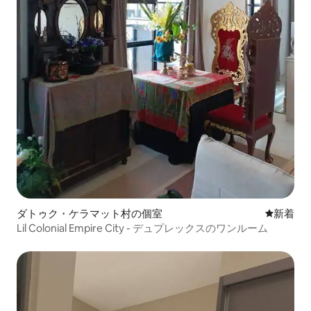
ダトゥク・ケラマット村の個室
新しい宿
新着
Lil Colonial Empire City - デュプレックスのワンルーム