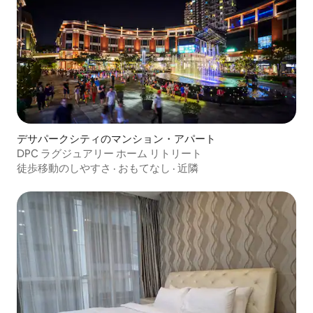
デサパークシティのマンション・アパート
DPC ラグジュアリー ホーム リトリート
徒歩移動のしやすさ
·
おもてなし
·
近隣