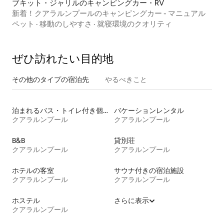
ブキット・ジャリルのキャンピングカー・RV
新着！クアラルンプールのキャンピングカー - マニュアル
ペット
·
移動のしやすさ
·
就寝環境のクオリティ
ぜひ訪⁠れ⁠た⁠い目⁠的⁠地
その他のタ⁠イ⁠プ⁠の宿⁠泊⁠先
やるべきこと
泊まれるバス・トイレ付き個室
バケーションレンタル
クアラルンプール
クアラルンプール
B&B
貸別荘
クアラルンプール
クアラルンプール
ホテルの客室
サウナ付きの宿泊施設
クアラルンプール
クアラルンプール
ホステル
さらに表示
クアラルンプール