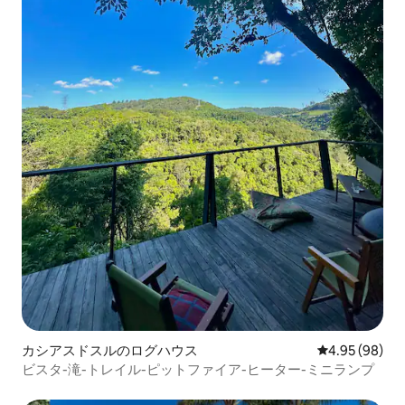
カシアスドスルのログハウス
レビュー98件
4.95 (98)
ビスタ-滝-トレイル-ピットファイア-ヒーター-ミニランプ