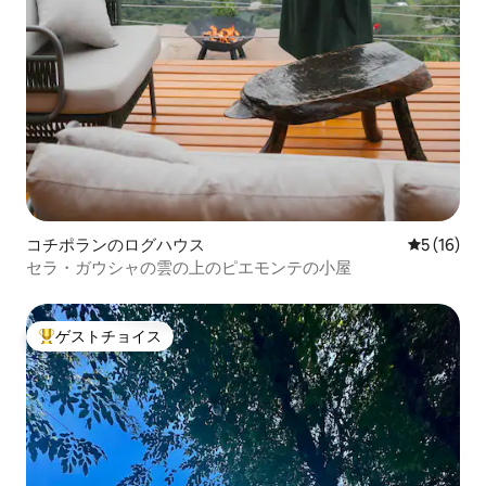
コチポランのログハウス
レビュー1
5 (16)
セラ・ガウシャの雲の上のピエモンテの小屋
ゲストチョイス
大好評のゲストチョイスです。