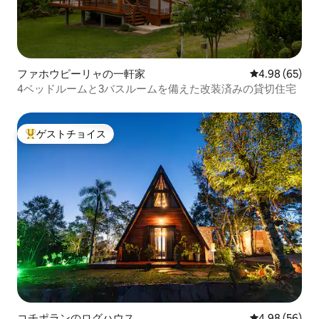
ファホウピーリャの一軒家
レビュー65件
4.98 (65)
4ベッドルームと3バスルームを備えた改装済みの貸切住宅
ゲストチョイス
大好評のゲストチョイスです。
コチポランのログハウス
レビュー56件
4.98 (56)