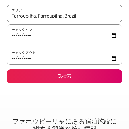
エリア
検索結果が表示されたら、上下の矢印キーを使って移動するか、
チェックイン
チェックアウト
検索
ファホウピーリャに⁠あ⁠る宿⁠泊⁠施⁠設⁠に
関⁠す⁠る簡⁠単⁠な統⁠計⁠情⁠報