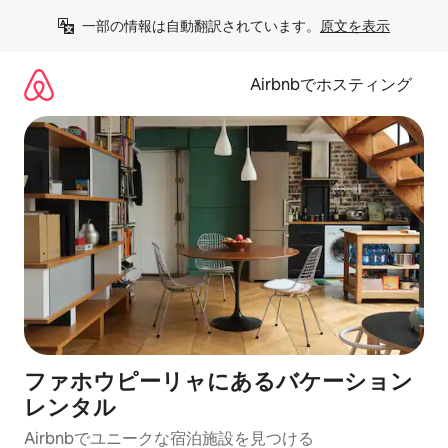
コ
一部の情報は自動翻訳されています。
原文を表示
ン
テ
ン
Airbnbでホスティング
ツ
に
ス
キ
ッ
プ
ファホウピーリャにあるバケーション
レンタル
Airbnbでユニークな宿泊施設を見つける