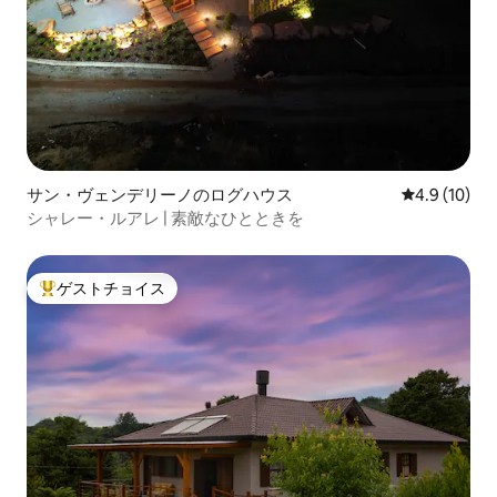
サン・ヴェンデリーノのログハウス
レビュー10
4.9 (10)
シャレー・ルアレ | 素敵なひとときを
ゲストチョイス
大好評のゲストチョイスです。