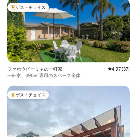
ゲストチョイス
大好評のゲストチョイスです。
ファホウピーリャの一軒家
レビュー37件
4.97 (37)
一軒家、390㎡ 専用のスペース全体
ゲストチョイス
大好評のゲストチョイスです。