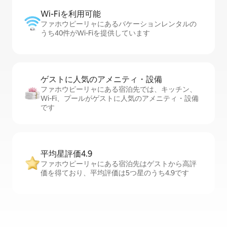
Wi-Fiを利⁠用⁠可⁠能
ファホウピーリャにあるバケーションレンタルの
うち40件がWi-Fiを提供しています
ゲストに人⁠気⁠のア⁠メ⁠ニ⁠テ⁠ィ・設⁠備
ファホウピーリャにある宿泊先では、キッチン、
Wi-Fi、プールがゲストに人気のアメニティ・設備
です
平均星評価4.9
ファホウピーリャにある宿泊先はゲストから高評
価を得ており、平均評価は5つ星のうち4.9です