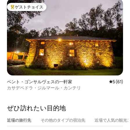
ゲストチョイス
大好評のゲストチョイスです。
ベント・ゴンサルヴェスの一軒家
レビュー6
5 (61)
カサデペドラ・ジルマール・カンテリ
ぜひ訪⁠れ⁠た⁠い目⁠的⁠地
近場の旅行先
その他のタ⁠イ⁠プ⁠の宿⁠泊⁠先
近場で人気の観光