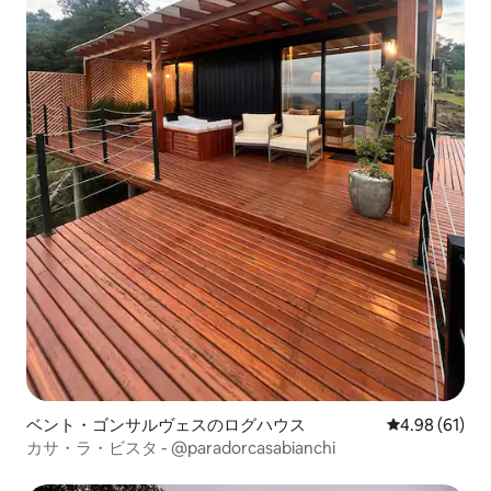
ベント・ゴンサルヴェスのログハウス
レビュー61件
4.98 (61)
カサ・ラ・ビスタ - @paradorcasabianchi