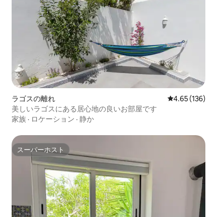
ラゴスの離れ
レビュー136件
4.65 (136)
美しいラゴスにある居心地の良いお部屋です
家族
·
ロケーション
·
静か
スーパーホスト
スーパーホスト