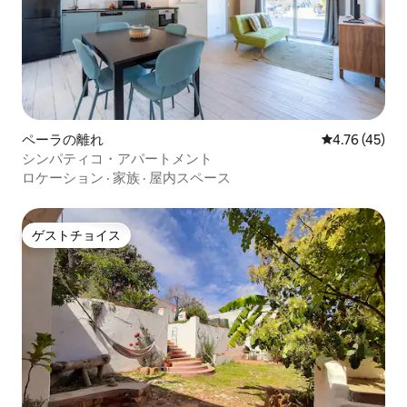
ペーラの離れ
レビュー45件
4.76 (45)
シンパティコ・アパートメント
ロケーション
·
家族
·
屋内スペース
ゲストチョイス
ゲストチョイス