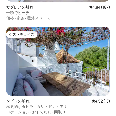
サグレスの離れ
レビュー187件
4.84 (187)
一瞬でビーチ
価格
·
家族
·
屋外スペース
ゲストチョイス
ゲストチョイス
タビラの離れ
レビュー13件
4.92 (13)
歴史的なタビラ - カサ・ドナ・アナ
ロケーション
·
おもてなし
·
間取り