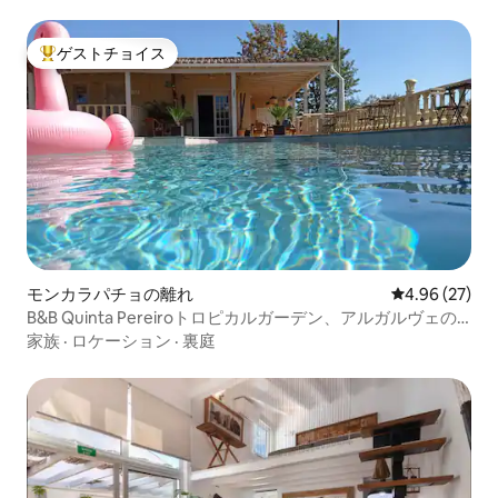
ゲストチョイス
大好評のゲストチョイスです。
モンカラパチョの離れ
レビュー27件
4.96 (27)
B&B Quinta Pereiroトロピカルガーデン、アルガルヴェの
ログハウス
家族
·
ロケーション
·
裏庭