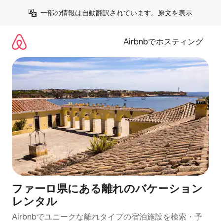
コ
一部の情報は自動翻訳されています。
原文を表示
ン
テ
ン
Airbnbでホスティング
ツ
に
ス
キ
ッ
プ
ファーロ県にある離れのバケーション
レンタル
Airbnbでユニークな離れタイプの宿泊施設を検索・予