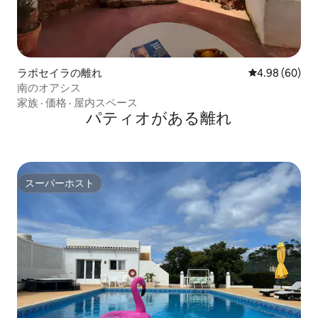
ラポセイラの離れ
レビュー60件
4.98 (60)
南のオアシス
家族
·
価格
·
屋内スペース
パティオがある離れ
スーパーホスト
スーパーホスト