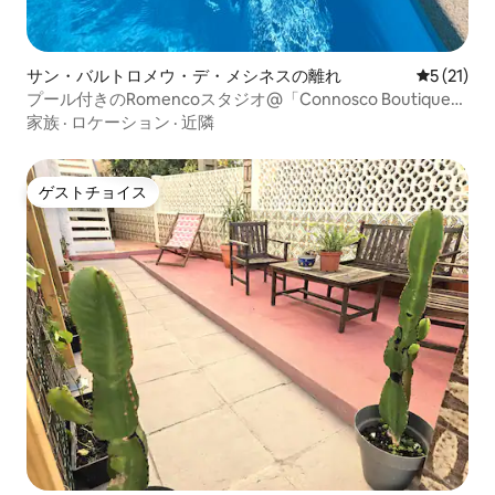
サン・バルトロメウ・デ・メシネスの離れ
レビュー2
5 (21)
プール付きのRomencoスタジオ@「Connosco Boutique
Resort」
家族
·
ロケーション
·
近隣
ゲストチョイス
ゲストチョイス