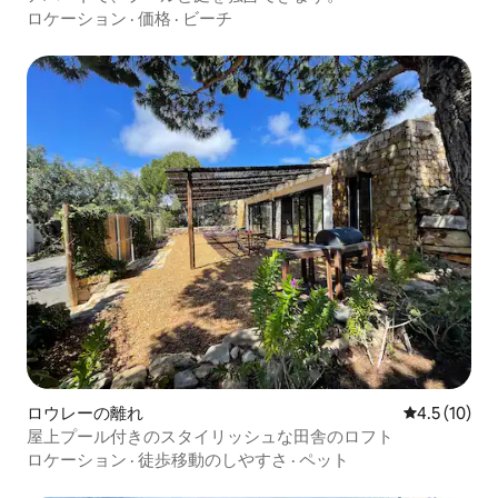
ロケーション
·
価格
·
ビーチ
ロウレーの離れ
レビュー10
4.5 (10)
屋上プール付きのスタイリッシュな田舎のロフト
ロケーション
·
徒歩移動のしやすさ
·
ペット