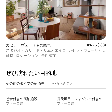
カセラ・ヴェーリャの離れ
レビュー183件
4.76 (183)
スタジオ・カサ・ド・リムオエイロ | カセラ・ヴェーリャ |
デザイン
価格
·
ロケーション
·
長期滞在
ぜひ訪⁠れ⁠た⁠い目⁠的⁠地
その他のタ⁠イ⁠プ⁠の宿⁠泊⁠先
やるべきこと
朝食付きの宿泊施設
露天風呂・ジャグジー付きの宿泊施設
ファーロ県
ファーロ県