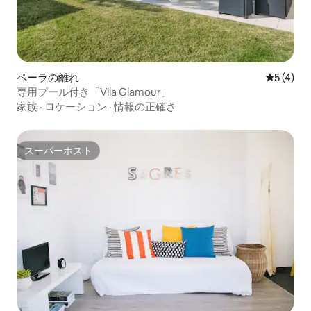
ペーラの離れ
レビュー
5 (4)
専用プール付き「Vila Glamour」
家族
·
ロケーション
·
情報の正確さ
スーパーホスト
スーパーホスト