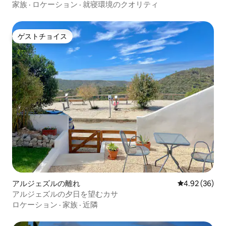
家族
·
ロケーション
·
就寝環境のクオリティ
ゲストチョイス
ゲストチョイス
アルジェズルの離れ
レビュー36件
4.92 (36)
アルジェズルの夕日を望むカサ
ロケーション
·
家族
·
近隣