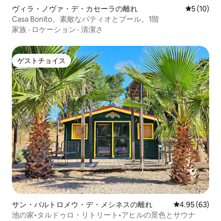
ヴィラ・ノヴァ・デ・カセーラの離れ
レビュー1
5 (10)
Casa Bonito。素敵なパティオとプール。1階
家族
·
ロケーション
·
清潔さ
ゲストチョイス
ゲストチョイス
サン・バルトロメウ・デ・メシネスの離れ
レビュー63件
4.95 (63)
池の家•タルドゥロ・リトリート•アヒルの景色とサウナ