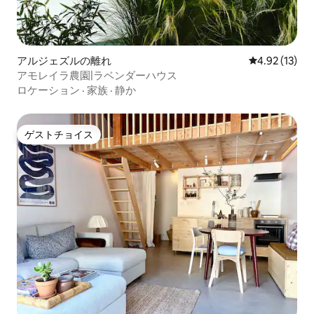
アルジェズルの離れ
レビュー13件
4.92 (13)
アモレイラ農園|ラベンダーハウス
ロケーション
·
家族
·
静か
ゲストチョイス
ゲストチョイス