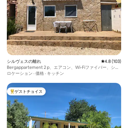
シルヴェスの離れ
レビュー103
4.8 (103)
Bergappartement 2 p、エアコン、Wi-Fiファイバー、シル
ヴェス
ロケーション
·
価格
·
キッチン
ゲストチョイス
大好評のゲストチョイスです。