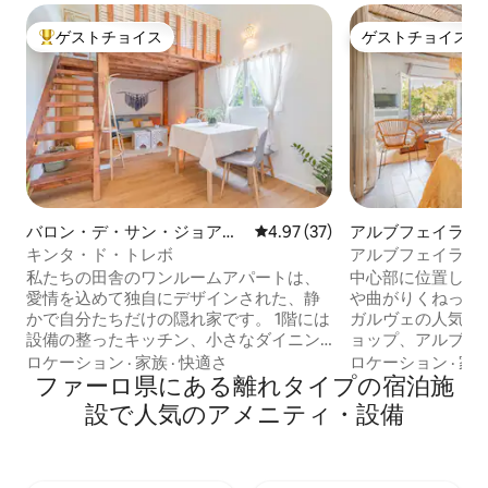
ゲストチョイス
ゲストチョイス
大好評のゲストチョイスです。
ゲストチョイス
バロン・デ・サン・ジョアン
レビュー37件、5つ星中4.97
4.97 (37)
アルブフェイラの
の離れ
キンタ・ド・トレボ
アルブフェイラで
ート体験
私たちの田舎のワンルームアパートは、
中心部に位置し、
愛情を込めて独自にデザインされた、静
や曲がりくねった
かで自分たちだけの隠れ家です。 1階には
ガルヴェの人気ビ
設備の整ったキッチン、小さなダイニン
ョップ、アルブフ
グエリア、バスルーム、快適なソファが
デ・アグア、ヴィ
ロケーション
·
家族
·
快適さ
ロケーション
·
家
備わっています。 ここから階段を上る
ファーロ県にある離れタイプの宿泊施
ずか数分。静かなキ
と、居心地の良いガレリーベッドルーム
Fi、爽やかなプー
設で人気のアメニティ・設備
につながります。 窓からは平野や丘陵地
良い場所がありま
帯の穏やかな景色が、専用バルコニーか
には路上駐車場が
らは素敵なハーブガーデンが一望できま
装道路が1本だけ
す。 静かな農場に位置し、自然を楽しむ
す。すべての場所