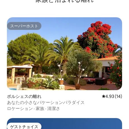
スーパーホスト
スーパーホスト
ポルシェスの離れ
レビュー14件
4.93 (14)
あなたの小さなバケーションパラダイス
ロケーション
·
家族
·
清潔さ
ゲストチョイス