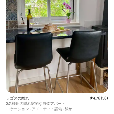
ラゴスの離れ
レビュー58件
4.76 (58)
2名様用の隠れ家的な自炊アパート
ロケーション
·
アメニティ・設備
·
静か