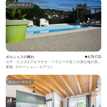
スーパーホスト
スーパーホスト
ポルシェスの離れ
レビュー72件
4.79 (72)
カサ・ピコタ2 アルマサオ・ペラビーチ近くの居心地の良
い家
家族
·
ロケーション
·
エアコン
スーパーホスト
スーパーホスト