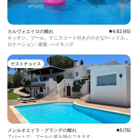
カルヴォエイロの離れ
レビュー45件
4.82 (45)
キッチン、プール、テニスコート付きの小さな1ベッドルー
ム
ロケーション
·
家族
·
ハイキング
ゲストチョイス
ゲストチョイス
メシルオエイラ・グランデの離れ
レビュー1
5 (15)
アパートで、プールと庭を独占できます。