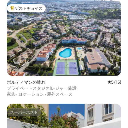
ゲストチョイス
大好評のゲストチョイスです。
ポルティマンの離れ
レビュー1
5 (15)
プライベートスタジオ|レジャー施設
家族
·
ロケーション
·
屋外スペース
スーパーホスト
スーパーホスト