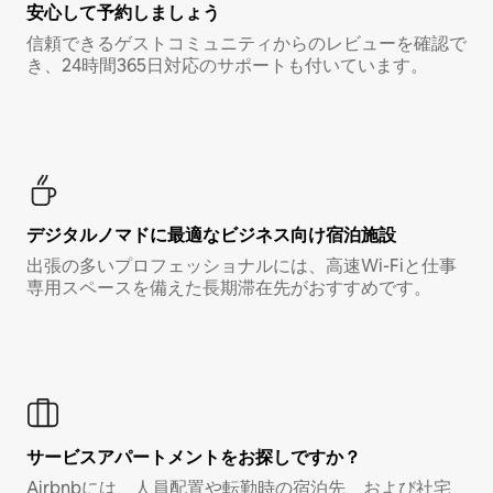
安心して予約しましょう
信頼できるゲストコミュニティからのレビューを確認で
き、24時間365日対応のサポートも付いています。
デジタルノマド⁠に最⁠適⁠なビ⁠ジ⁠ネ⁠ス⁠向⁠け宿⁠泊⁠施⁠設
出張の多いプロフェッショナルには、高速Wi-Fiと仕事
専用スペースを備えた長期滞在先がおすすめです。
サービスアパートメントをお探しですか？
Airbnbには、人員配置や転勤時の宿泊先、および社宅