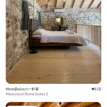
Μεσοβούνιの一軒家
レビュー
5 (3)
Mesovouni Stone Suites 2