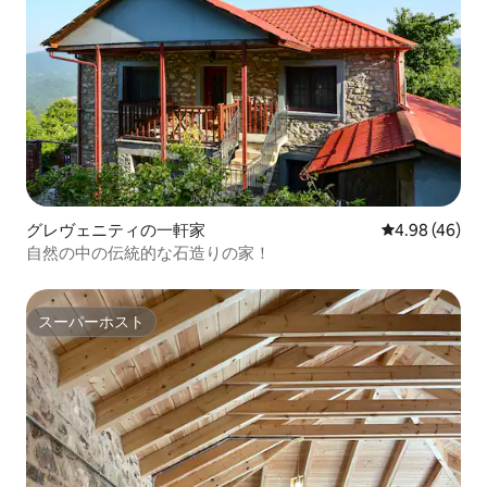
グレヴェニティの一軒家
レビュー46件
4.98 (46)
自然の中の伝統的な石造りの家！
スーパーホスト
スーパーホスト