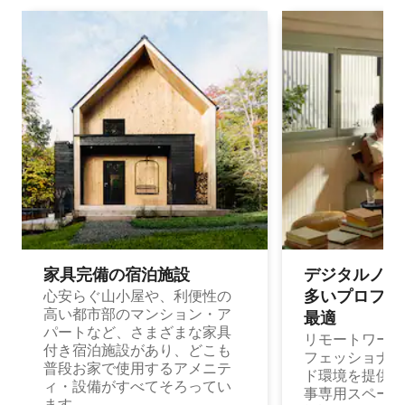
家具完備の宿⁠泊⁠施⁠設
デジタルノマド
多⁠いプ⁠ロ⁠フ⁠ェ⁠
心安らぐ山小屋や、利便性の
高い都市部のマンション・ア
最⁠適
パートなど、さまざまな家具
リモートワーク
付き宿泊施設があり、どこも
フェッショナル
普段お家で使用するアメニテ
ド環境を提供する
ィ・設備がすべてそろってい
事専用スペース
ます。