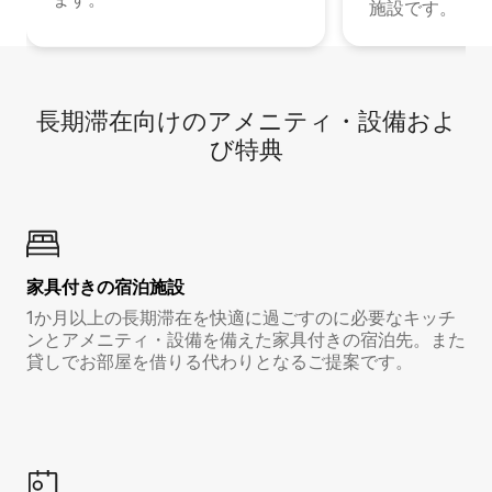
施設です。
長期滞在向け⁠のア⁠メ⁠ニ⁠テ⁠ィ⁠・設⁠備⁠およ
び特⁠典
家具付き⁠の宿⁠泊⁠施⁠設
1か月以上の長期滞在を快適に過ごすのに必要なキッチ
ンとアメニティ・設備を備えた家具付きの宿泊先。また
貸しでお部屋を借りる代わりとなるご提案です。