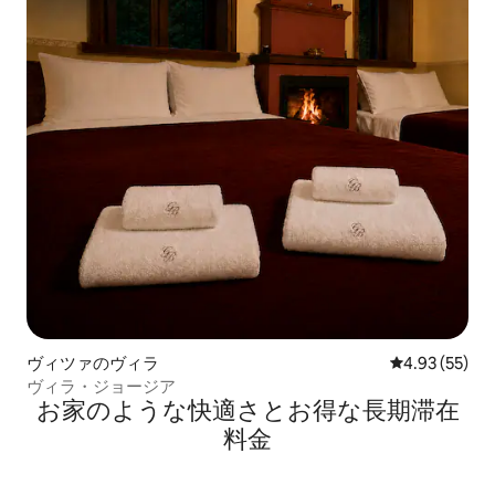
ヴィツァのヴィラ
レビュー55件
4.93 (55)
ヴィラ・ジョージア
お家のような快⁠適⁠さ⁠とお⁠得⁠な長⁠期⁠滞⁠在
料⁠金