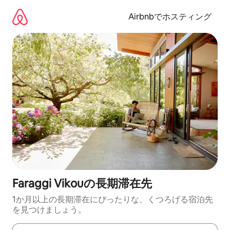
コ
ン
Airbnbでホスティング
テ
ン
ツ
に
ス
キ
ッ
プ
Faraggi Vikouの長期滞在先
1か月以上の長期滞在にぴったりな、くつろげる宿泊先
を見つけましょう。