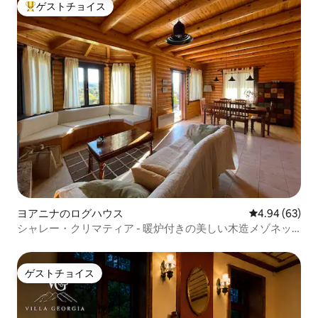
ゲストチョイス
大好評のゲストチョイスです。
ヨアニナのログハウス
レビュー63件
4.94 (63)
シャレー・クリマティア - 暖炉付きの美しい木造メゾネッ
ト
ゲストチョイス
ゲストチョイス