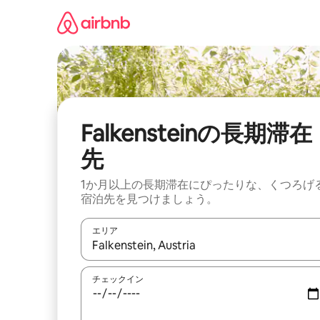
コ
ン
テ
ン
ツ
に
ス
キ
ッ
Falkensteinの長期滞在
プ
先
1か月以上の長期滞在にぴったりな、くつろげ
宿泊先を見つけましょう。
エリア
検索結果が表示されたら、上下の矢印キーを使っ
チェックイン