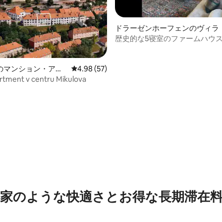
ドラーゼンホーフェンのヴィラ
歴史的な5寝室のファームハウス 
でアクセス可能
星中5つ星の平均評価
のマンション・アパ
レビュー57件、5つ星中4.98つ星の平均評価
4.98 (57)
artment v centru Mikulova
家のような快⁠適⁠さ⁠とお⁠得⁠な長⁠期⁠滞⁠在料