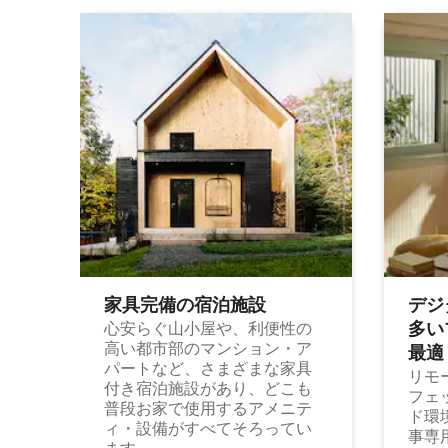
家具完備の宿⁠泊⁠施⁠設
デジ
多⁠いプ
心安らぐ山小屋や、利便性の
高い都市部のマンション・ア
最⁠適
パートなど、さまざまな家具
リモ
付き宿泊施設があり、どこも
フェ
普段お家で使用するアメニテ
ド環
ィ・設備がすべてそろってい
事専