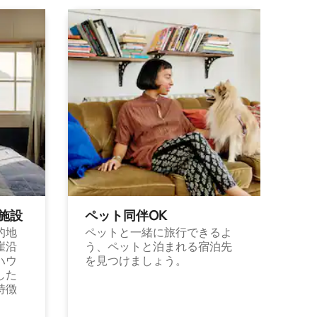
施⁠設
ペット同⁠伴OK
的地
ペットと一緒に旅行できるよ
崖沿
う、ペットと泊まれる宿泊先
ハウ
を見つけましょう。
した
特徴