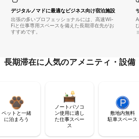
デジタルノマド⁠に最⁠適⁠なビ⁠ジ⁠ネ⁠ス⁠向⁠け宿⁠泊⁠施⁠設
出張の多いプロフェッショナルには、高速Wi-
Fiと仕事専用スペースを備えた長期滞在先がお
すすめです。
長期滞在に人気のアメニティ・設備
ノートパソコ
ペットと一緒
ン使用に適し
敷地内無料
に泊まろう
た仕事スペー
駐⁠車ス⁠ペ⁠ー⁠ス
ス