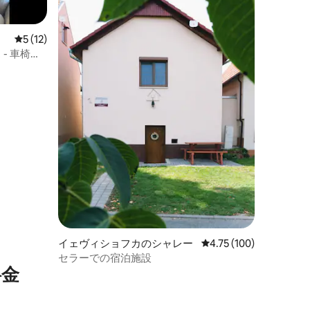
レビュー12件、5つ星中5つ星の平均評価
5 (12)
- 車椅子
イェヴィショフカのシャレー
レビュー100件、5つ星
4.75 (100)
セラーでの宿泊施設
⁠金