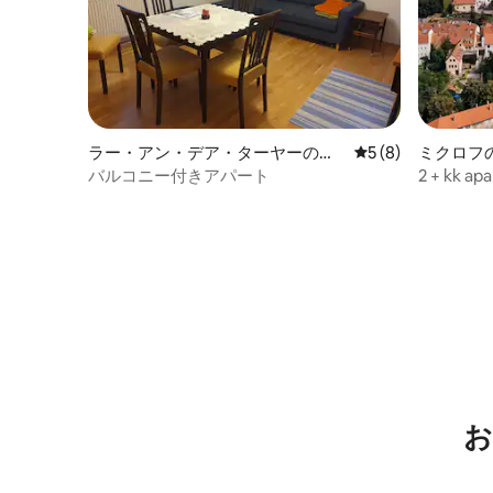
ラー・アン・デア・ターヤーのマ
レビュー8件、5つ
5 (8)
ミクロフ
ンション・アパート
ート
バルコニー付きアパート
2 + kk ap
お