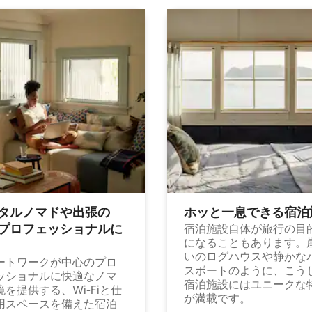
タルノマドや出⁠張⁠の
ホッと一⁠息⁠で⁠き⁠る宿⁠泊
⁠ロ⁠フ⁠ェ⁠ッ⁠シ⁠ョ⁠ナ⁠ル⁠に
宿泊施設自体が旅行の目
になることもあります。
いのログハウスや静かな
ートワークが中心のプロ
スボートのように、こう
ッショナルに快適なノマ
宿泊施設にはユニークな
境を提供する、Wi-Fiと仕
が満載です。
用スペースを備えた宿泊