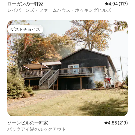
ローガンの一軒家
レビュー117件
4.94 (117)
レイバーンズ・ファームハウス・ホッキングヒルズ
ゲストチョイス
ゲストチョイス
ソーンビルの一軒家
レビュー219件
4.85 (219)
バックアイ湖のルックアウト