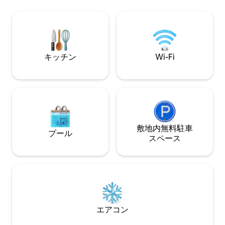
様が宿泊できます。 クリアクリーク
れの方にぴったりのペットOKの宿泊先 ・
トロパークとクリ
ホッキングヒルズからわずか数分の自然
分、カントウェル
の中の隠れ家 ・・ 豪華なウォークインシ
ウスから20分、
ャワー＆ダブルシンク ・ロマンチックな
ら30分の素晴ら
週末や一人での休暇に・最適 「❤️ 保存」
ーションにありま
をクリックすると、簡単に再度見つける
キッチン
Wi-Fi
ことができます。 夢のような詳細につい
ては、リスティング全文をお読みくださ
い。
敷地内無料駐⁠車
プール
ス⁠ペ⁠ー⁠ス
エアコン