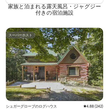
家族と泊まれる露天風呂・ジャグジー
付きの宿泊施設
スーパーホスト
スーパーホスト
シュガーグローブのログハウス
レビュー242件
4.88 (242)