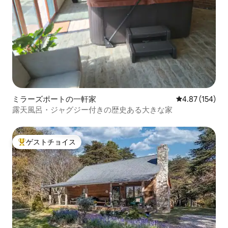
ミラーズポートの一軒家
レビュー154件
4.87 (154)
露天風呂・ジャグジー付きの歴史ある大きな家
ゲストチョイス
大好評のゲストチョイスです。