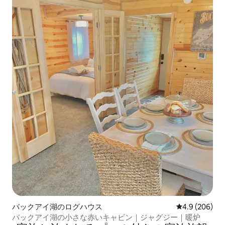
バックアイ湖のログハウス
レビュー206
4.9 (206)
バックアイ湖の小さな赤いキャビン｜ジャグジー｜暖炉