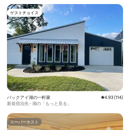
ゲストチョイス
ゲストチョイス
バックアイ湖の一軒家
レビュー114件
4.93 (114)
新規宿泊先 - 湖の「もっと見る」
スーパーホスト
スーパーホスト