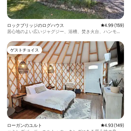
ロックブリッジのログハウス
レビュー159件
4.99 (159)
居心地のよい広いジャグジー、浴槽、焚き火台、ハンモッ
ク
ゲストチョイス
ゲストチョイス
ローガンのユルト
レビュー149件
4.93 (149)