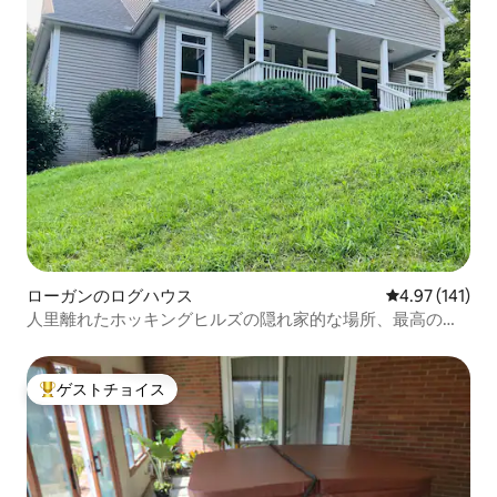
ローガンのログハウス
レビュー141件
4.97 (141)
人里離れたホッキングヒルズの隠れ家的な場所、最高のゲ
ームルーム！
ゲストチョイス
大好評のゲストチョイスです。