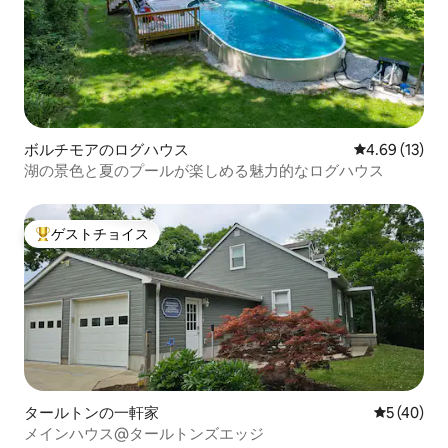
ボルチモアのログハウス
レビュー13件
4.69 (13)
湖の景色と夏のプールが楽しめる魅力的なログハウス
ゲストチョイス
大好評のゲストチョイスです。
タールトンの一軒家
レビュー4
5 (40)
メインハウス@タールトンズエッジ