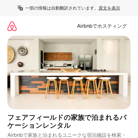
コ
一部の情報は自動翻訳されています。
原文を表示
ン
テ
ン
Airbnbでホスティング
ツ
に
ス
キ
ッ
プ
フェアフィールドの家族で泊まれるバ
ケーションレンタル
Airbnbで家族と泊まれるユニークな宿泊施設を検索・