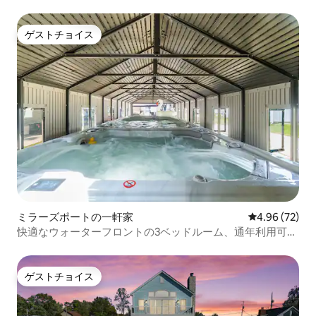
ゲストチョイス
ゲストチョイス
ミラーズポートの一軒家
レビュー72件
4.96 (72)
快適なウォーターフロントの3ベッドルーム、通年利用可能
なスイムスパ/ジャグジー付き
ゲストチョイス
ゲストチョイス