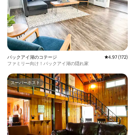
バックアイ湖のコテージ
レビュー172件
4.97 (172)
ファミリー向け！バックアイ湖の隠れ家
スーパーホスト
スーパーホスト