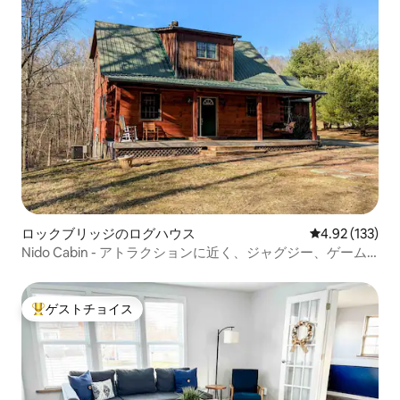
ロックブリッジのログハウス
レビュー133件
4.92 (133)
Nido Cabin - アトラクションに近く、ジャグジー、ゲーム
ルーム、マッサージチェア
ゲストチョイス
大好評のゲストチョイスです。