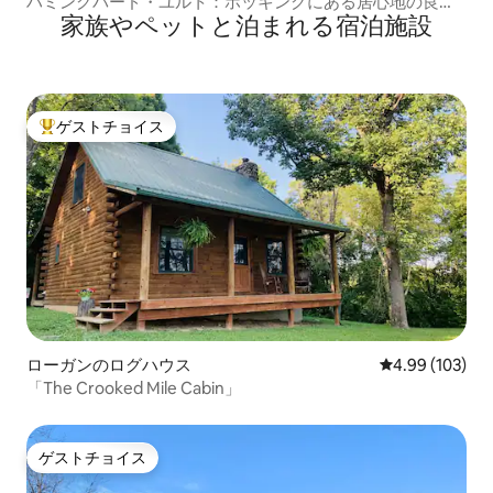
ハミングバード・ユルト：ホッキングにある居心地の良い
家族やペットと泊まれる宿泊施設
ボーホーリトリート
ゲストチョイス
大好評のゲストチョイスです。
ローガンのログハウス
レビュー103件
4.99 (103)
「The Crooked Mile Cabin」
ゲストチョイス
ゲストチョイス