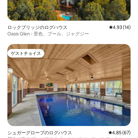
ロックブリッジのログハウス
レビュー14件
4.93 (14)
Oasis Glen - 景色、プール、ジャグジー
ゲストチョイス
ゲストチョイス
シュガーグローブのログハウス
レビュー67件
4.85 (67)