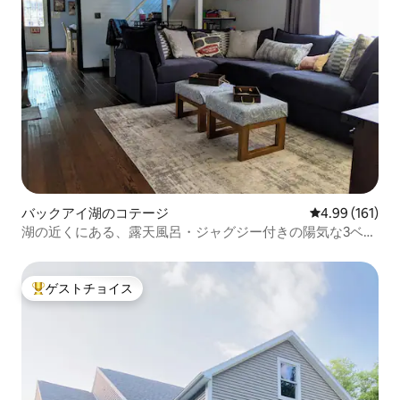
バックアイ湖のコテージ
レビュー161件
4.99 (161)
湖の近くにある、露天風呂・ジャグジー付きの陽気な3ベッ
ドルームのコテージ
ゲストチョイス
大好評のゲストチョイスです。