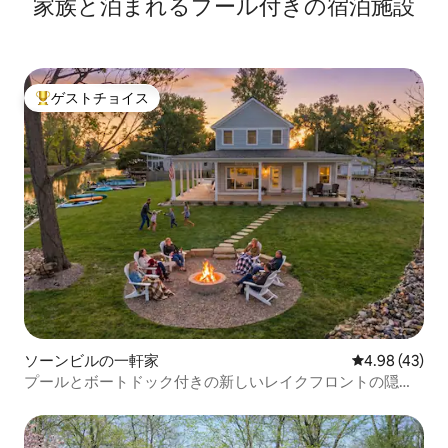
家族と泊まれるプール付きの宿泊施設
ゲストチョイス
大好評のゲストチョイスです。
ソーンビルの一軒家
レビュー43件
4.98 (43)
プールとボートドック付きの新しいレイクフロントの隠れ
家