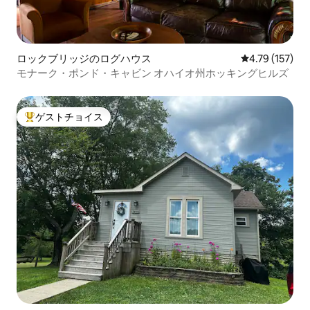
ロックブリッジのログハウス
レビュー157件
4.79 (157)
モナーク・ポンド・キャビン オハイオ州ホッキングヒルズ
ゲストチョイス
大好評のゲストチョイスです。