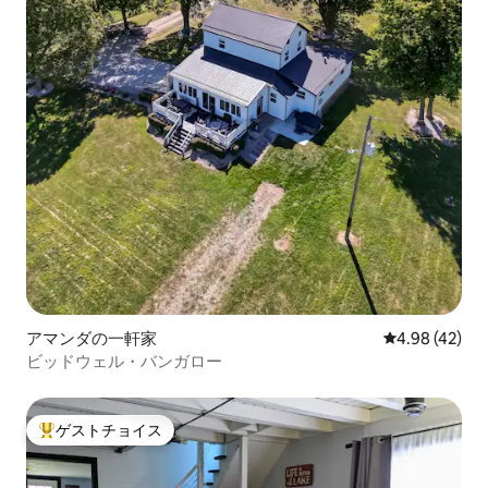
アマンダの一軒家
レビュー42件
4.98 (42)
ビッドウェル・バンガロー
ゲストチョイス
大好評のゲストチョイスです。