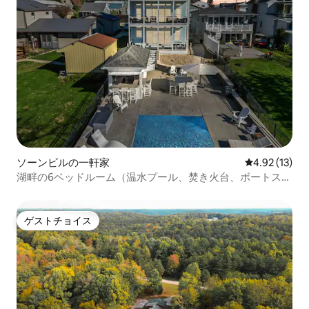
ソーンビルの一軒家
レビュー13件
4.92 (13)
湖畔の6ベッドルーム（温水プール、焚き火台、ボートスリ
ップ付き）
ゲストチョイス
ゲストチョイス