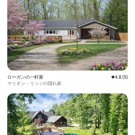
ローガンの一軒家
レビュー5
4.8 (5)
マリオン・リッジの隠れ家