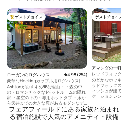
ゲストチョイス
ゲストチョイス
大好評のゲストチョイスです。
ゲストチョイス
アマンダの一軒家
レッドフォックス
ローガンのログハウス
レビュー254件、5つ星中4.98
4.98 (254)
のどかなホッキン
豪華なHockingカップル用ログハウス|人
ッドフォックスホ
里離れた場所にあり、ジャグジー付き！
Ashtonがおすすめ❤️な理由： ・森の中
ィッシュが建てた
の・ロマンチックな1ベッドルームの隠れ
ケーションレンタ
家 ・星空の下の・専用ホットタブ ・床か
がすべてそろって
ら天井までの大きな窓があるモダンなデ
クスホローにはク
フェアフィールドにある家族と泊まれ
ザイン ・スタイリッシュなフルキッチ
ンベッド2台（プ
ン・居心地のよいファイヤーピットエリ
る宿泊施設で人気のアメニティ・設備
ド1台付き）のロ
ア ・高速Wi-Fi + ストリーミングが視聴で
プルアウト式ソフ
きるスマートテレビ ・カップルや子犬連