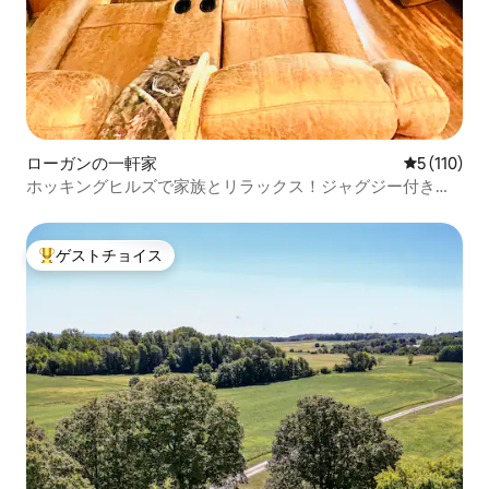
ローガンの一軒家
レビュー1
5 (110)
ホッキングヒルズで家族とリラックス！ジャグジー付きの
宿泊先
ゲストチョイス
大好評のゲストチョイスです。