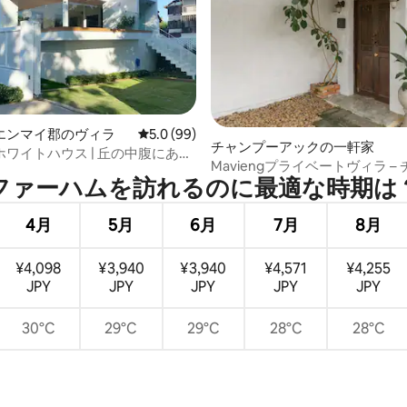
4.83つ星の平均評価
エンマイ郡のヴィラ
レビュー99件、5つ星中5.0つ星の平均評価
5.0 (99)
チャンプーアックの一軒家
ワイトハウス | 丘の中腹にある
Maviengプライベートヴィラ –
ラグジュアリーな宿泊先
ファーハムを訪⁠れ⁠るの⁠に最⁠適⁠な時⁠期⁠は⁠
旧市街
4月
5月
6月
7月
8月
¥4,098
¥3,940
¥3,940
¥4,571
¥4,255
JPY
JPY
JPY
JPY
JPY
30°C
29°C
29°C
28°C
28°C