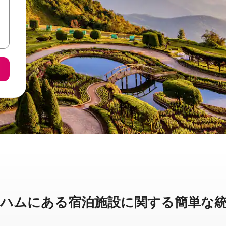
ムに⁠あ⁠る宿⁠泊⁠施⁠設⁠に関⁠す⁠る簡⁠単⁠な統⁠