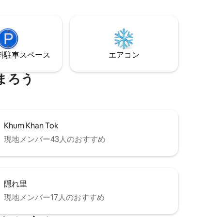
がデザインを通して使用され、自然でリ
ラックスした雰囲気を演出しました。 -プ
ールは8 x 3 mで、カップルには非常に広
いです。 -快適な寝具、キングサイズベッ
ド - 65インチのスマートテレビ。 -ワーク
テーブル -快適なシーティングエリア（テ
⁠車ス⁠ペ⁠ー⁠ス
エアコン
レビ用） -日光浴チェア
まろう
Khum Khan Tok
現地メンバー43人のおすすめ
隠れ里
現地メンバー17人のおすすめ