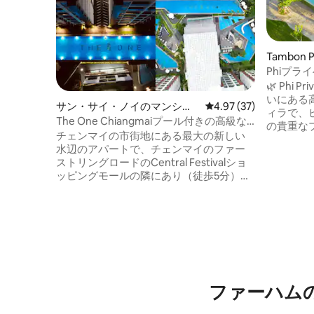
Tambon 
Phiプ
イドヴィ
🌿 Phi 
いにある
サン・サイ・ノイのマンショ
レビュー37件、5つ星中
4.97 (37)
ィラで、ピ
ン・アパート
The One Chiangmaiプール付きの高級な
の貴重な
宿泊施設
チェンマイの市街地にある最大の新しい
ます。ゲ
水辺のアパートで、チェンマイのファー
しむこと
ストリングロードのCentral Festivalショ
プール、
ッピングモールの隣にあり（徒歩5分）、
ンエアの
バンで5分でマン谷病院に行くことができ
イスタイ
ます。コミュニティの設備は充実してお
す。静か
り、ジム、ヨガルーム、ビリヤード、共
イベート
有キッチン、バーベキュー、ラーニング
か数分で
ルーム、ゲームルーム、サンナ、共用シ
て広々と
ャワー、大きなプール、大きなスライ
な隠れ家
ド、徒歩圏内です。コミュニティの設備
を楽しむことができます。毎日バスで主
ファーハム
要なスーパーマーケットや地元の市場に
行くことができます。水の宅配、ランド