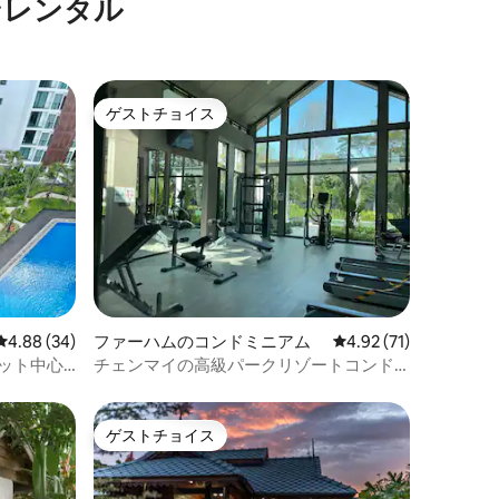
ンレンタル
ゲストチョイス
ゲストチョイス
レビュー34件、5つ星中4.88つ星の平均評価
4.88 (34)
ファーハムのコンドミニアム
レビュー71件、5つ星
4.92 (71)
ケット中心
チェンマイの高級パークリゾートコンド
ンタイまで
ミニアム
大きな部屋
ゲストチョイス
ゲストチョイス