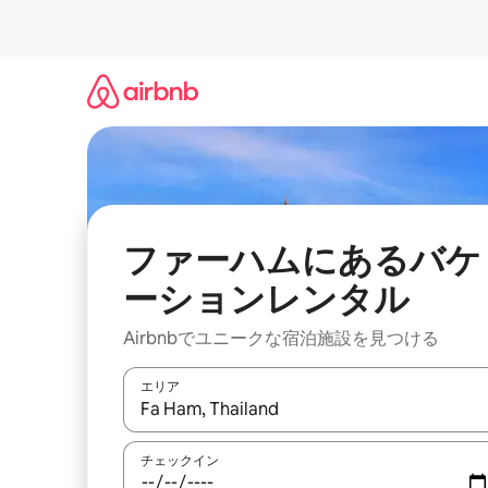
コ
ン
テ
ン
ツ
に
ス
キ
ッ
プ
ファーハムにあるバケ
ーションレンタル
Airbnbでユニークな宿泊施設を見つける
エリア
検索結果が表示されたら、上下の矢印キーを使っ
チェックイン