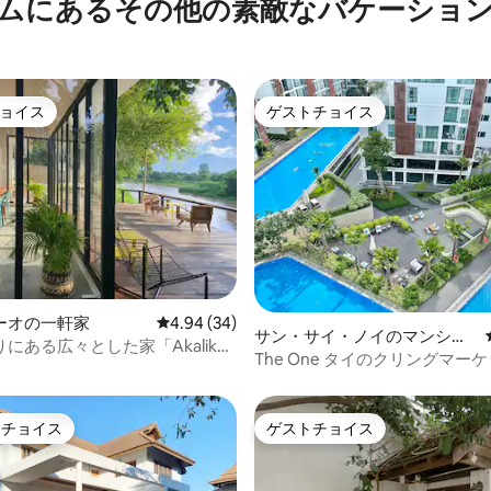
ムにあるその他の素敵なバケーショ
ョイス
ゲストチョイス
ョイス
ゲストチョイス
ーオの一軒家
レビュー34件、5つ星中4.94つ星の平均評価
4.94 (34)
中5.0つ星の平均評価
サン・サイ・ノイのマンショ
にある広々とした家「Akaliko
ン・アパート
The One タイのクリングマー
use」
部のとても美しいプール/シャ
徒歩5分、テラス付き8035/st 
トチョイス
ゲストチョイス
ゲストチョイスです。
ゲストチョイス