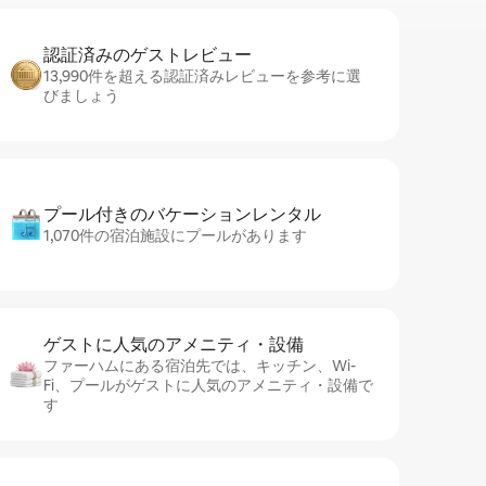
認証済みのゲ⁠ス⁠ト⁠レ⁠ビ⁠ュ⁠ー
13,990件を超える認証済みレビューを参考に選
びましょう
プール付きのバ⁠ケ⁠ー⁠シ⁠ョ⁠ンレ⁠ン⁠タ⁠ル
1,070件の宿泊施設にプールがあります
ゲストに人⁠気⁠のア⁠メ⁠ニ⁠テ⁠ィ・設⁠備
ファーハムにある宿泊先では、キッチン、Wi-
Fi、プールがゲストに人気のアメニティ・設備で
す