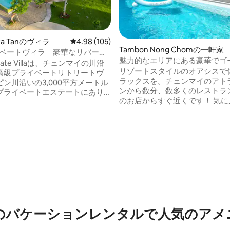
Pa Tanのヴィラ
レビュー105件、5つ星中4.98つ星の平均評価
4.98 (105)
Tambon Nong Chomの一軒家
ライベートヴィラ｜豪華なリバーサ
魅力的なエリアにある豪華でゴ
ラ＆プール
Private Villaは、チェンマイの川沿
なプールヴィラ
リゾートスタイルのオアシスで
高級プライベートリトリートヴ
4.97つ星の平均評価
ラックスを。チェンマイのアト
ン川沿いの3,000平方メートル
ンから数分、数多くのレストラ
プライベートエステートにあり
のお店からすぐ近くです！ 気に入ってい
ストはヴィラ全体を独占的に楽
ただける点： ★リゾートスタ
ができます。大きな専用の塩水
ル、2つのスタイリッシュなキ
広々とした庭園、そしてオープ
有＆広々）、パティンググリー
パビリオンを備えた本格的なタ
ートのビリヤード台 ★絶好の
ルの生活を楽しむことができま
ン。ダイニングや地元のお店ま
で広々としており、とてもプラ
行けます。ミーチョークまで車
ですが、チェンマイ市からわず
市街またはニマンへは15 ～20
す。家族連れやカップル、そし
ス ★素晴らしいオープンコン
した空間、プライバシー、静か
ビング、キッチン、ダイニング
を求める旅行者に最適です。
ライベートパティオ ★プロによ
のバケーションレンタルで人気のアメ