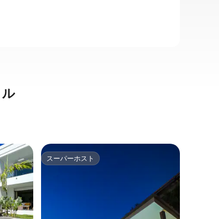
タル
ファーハ
スーパーホスト
ゲス
スーパーホスト
大好評
ート
1-BR
ェスティ
チェンマ
い。新築
ムアパートです。 
ールのす
あります