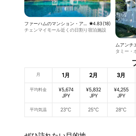
ファーハムのマンション・ア
レビュー18件、5つ星中
4.83 (18)
パート
チェンマイモール近くの日割り宿泊施設
ムアンチ
タミー・ホ
モダンで
月
1月
2月
3月
¥5,674
¥5,832
¥4,255
平均料金
JPY
JPY
JPY
23°C
25°C
28°C
平均気温
ぜひ訪⁠れ⁠た⁠い目⁠的⁠地