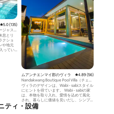
はすぐ近
ご利用いただけ
ール/ジ
らしい山
ど、スタ
レビュー135件、5つ星中5.0つ星の平均評価
5.0 (135)
クスできます。 居心地
ージャス
ム、リビ
適さと便
休息とリ
うな気分
ラクショ
ンや地元
イルのプー
ャバナ（共
ン、7フィ
ロケーショ
で徒歩で
ムアンチエンマイ郡のヴィラ
レビュー56件、5つ星
4.89 (56)
で5分。旧
Nandakwang Boutique Pool Villa（チェン
分でアクセ
マイ、ムアン）
ヴィラのデザインは、Wabi - sabiスタイル
セプトのリ
にヒントを得ています。 Wabi - sabiの家
。広いプ
は、本物を取り入れ、愛情を込めて風化
る清掃
され、暮らしに価値を見いだし、シンプ
ニティ・設備
ルさを使って全体的な平和と静けさの感
覚を促進しています。 軽い木製のチーク