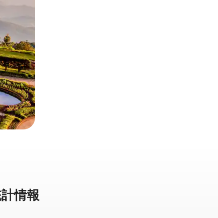
計⁠情⁠報