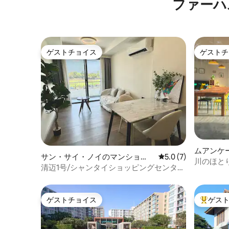
ファーハ
ゲストチョイス
ゲストチ
ゲストチョイス
ゲストチ
ムアンケ
サン・サイ・ノイのマンショ
レビュー7件、5つ星
5.0 (7)
川のほとり
ン・アパート
清迈1号/シャンタイショッピングセンター
River Ho
まで徒歩5分/3つのプール/テラス付き2121
ゲストチョイス
ゲス
ゲストチョイス
大好評の