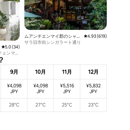
ムアンチエンマイ郡のシャレ
レビュー619件、5つ星
4.93 (619)
ー
サラ旧市街シンガラート通り
レビュー34件、5つ星中5.0つ星の平均評価
5.0 (34)
 チェンマイ
？
9月
10月
11月
12月
¥4,098
¥4,098
¥5,516
¥5,832
JPY
JPY
JPY
JPY
28°C
27°C
25°C
23°C