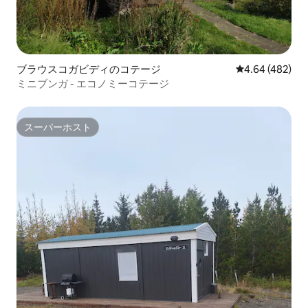
ブラウスコガビディのコテージ
レビュー482件
4.64 (482)
ミニブンガ - エコノミーコテージ
スーパーホスト
スーパーホスト