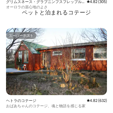
グリムスネース・グラプニンフスフレップル
レビュー305件
4.82 (305)
のコテージ
オーロラの居心地のよさ
ペットと泊まれるコテージ
スーパーホスト
スーパーホスト
ヘトラのコテージ
レビュー632件
4.82 (632)
おばあちゃんのコテージ、魂と物語を感じる家