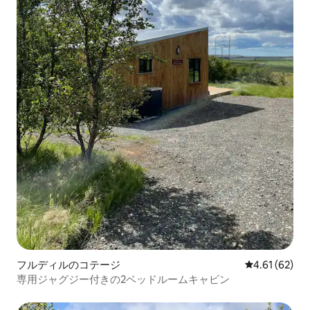
フルディルのコテージ
レビュー62件
4.61 (62)
専用ジャグジー付きの2ベッドルームキャビン