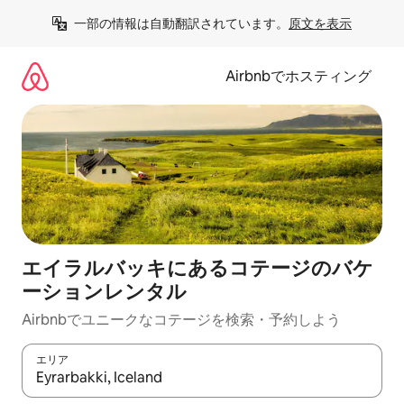
コ
一部の情報は自動翻訳されています。
原文を表示
ン
テ
ン
Airbnbでホスティング
ツ
に
ス
キ
ッ
プ
エイラルバッキにあるコテージのバケ
ーションレンタル
Airbnbでユニークなコテージを検索・予約しよう
エリア
検索結果が表示されたら、上下の矢印キーを使って移動するか、