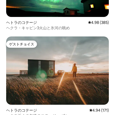
ヘトラのコテージ
レビュー385件
4.98 (385)
ヘクラ・キャビン3火山と氷河の眺め
ゲストチョイス
ゲストチョイス
ヘトラのコテージ
レビュー171件
4.94 (171)