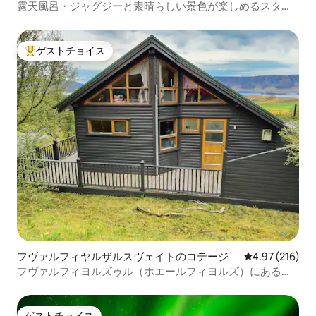
露天風呂・ジャグジーと素晴らしい景色が楽しめるスタイ
リッシュなコテージ
ゲストチョイス
大好評のゲストチョイスです。
フヴァルフィヤルザルスヴェイトのコテージ
レビュー216件
4.97 (216)
フヴァルフィヨルズゥル（ホエールフィヨルズ）にあるコ
テージ
ゲストチョイス