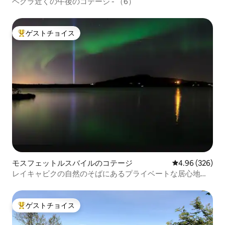
ヘクラ近くの午後のコテージ - （6）
ゲストチョイス
大好評のゲストチョイスです。
モスフェットルスバイルのコテージ
レビュー326件
4.96 (326)
レイキャビクの自然のそばにあるプライベートな居心地の
良いキャビン。
ゲストチョイス
大好評のゲストチョイスです。