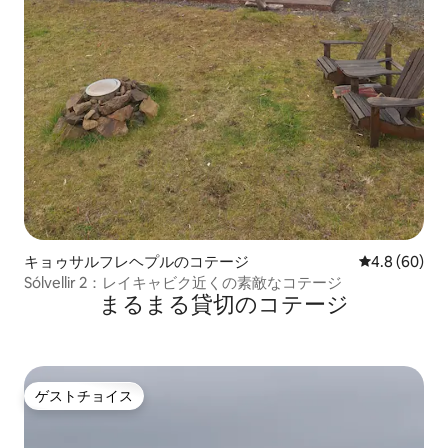
キョゥサルフレヘプルのコテージ
レビュー60
4.8 (60)
Sólvellir 2：レイキャビク近くの素敵なコテージ
まるまる貸切のコテージ
ゲストチョイス
ゲストチョイス