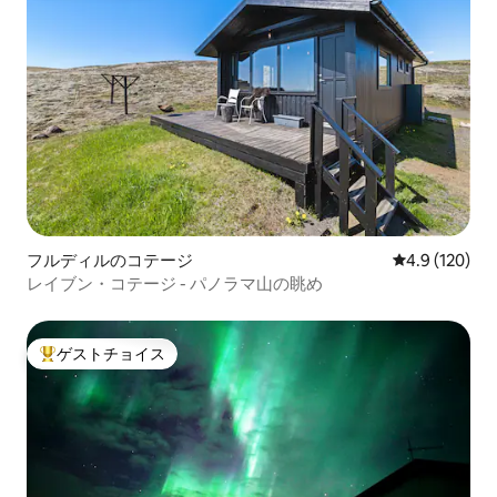
フルディルのコテージ
レビュー120
4.9 (120)
レイブン・コテージ - パノラマ山の眺め
ゲストチョイス
大好評のゲストチョイスです。