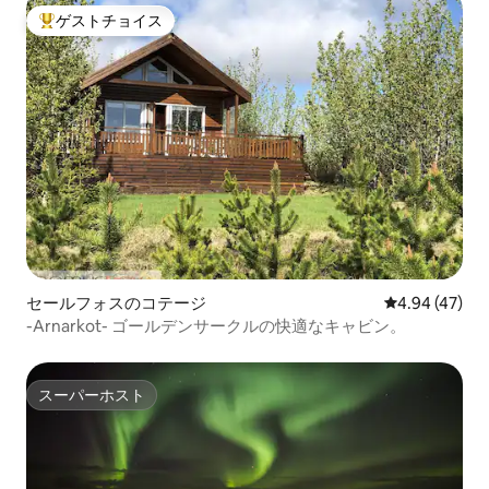
ゲストチョイス
大好評のゲストチョイスです。
セールフォスのコテージ
レビュー47件
4.94 (47)
-Arnarkot- ゴールデンサークルの快適なキャビン。
スーパーホスト
スーパーホスト