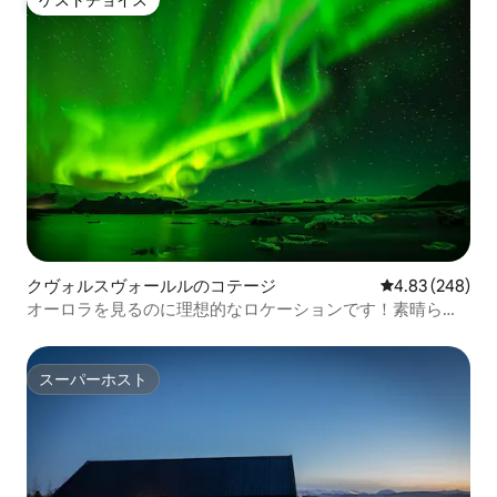
ゲストチョイス
クヴォルスヴォールルのコテージ
レビュー248件
4.83 (248)
オーロラを見るのに理想的なロケーションです！素晴らし
い眺めが楽しめます。
スーパーホスト
スーパーホスト