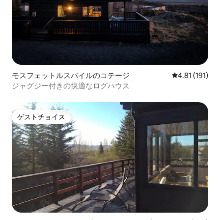
モスフェットルスバイルのコテージ
レビュー191
4.81 (191)
ジャグジー付きの快適なログハウス
ゲストチョイス
ゲストチョイス