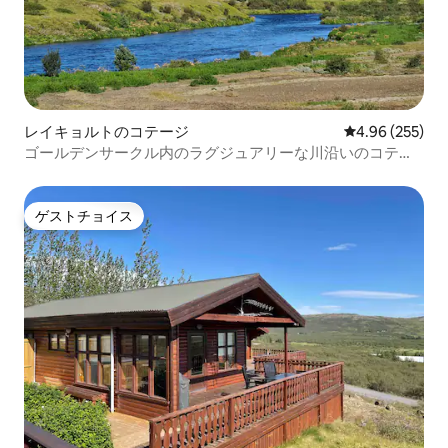
レイキョルトのコテージ
レビュー255件
4.96 (255)
ゴールデンサークル内のラグジュアリーな川沿いのコテー
ジ
ゲストチョイス
ゲストチョイス