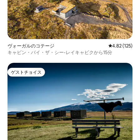
ヴォーガルのコテージ
レビュー125件
4.82 (125)
キャビン・バイ・ザ・シー-レイキャビクから15分
ゲストチョイス
ゲストチョイス