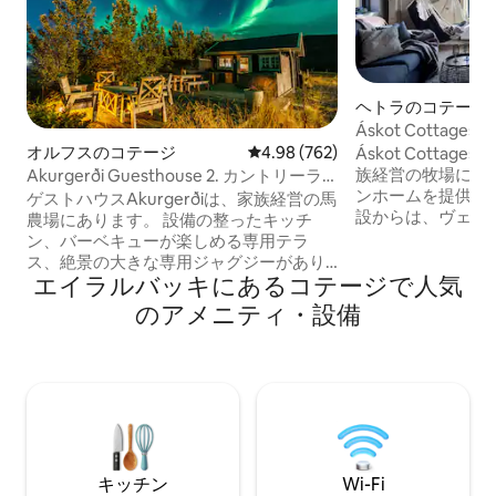
ヘトラのコテージ
Áskot Cotta
オルフスのコテージ
レビュー762件、5つ星中4.98
4.98 (762)
Áskot Cotta
族経営の牧場にあ
Akurgerði Guesthouse 2. カントリーラ
ンホームを提供し
イフスタイル
ゲストハウスAkurgerðiは、家族経営の馬
設からは、ヴェス
農場にあります。 設備の整ったキッチ
イヤフィヤラヨク
ン、バーベキューが楽しめる専用テラ
馬がいる野原の景
ス、絶景の大きな専用ジャグジーがあり
ます。 各家には
エイラルバッキにあるコテージで人気
ます。 小さく居心地の良い家（25平方メ
ン、食器洗い機、
ートル）は2名様または小さなご家族向け
のアメニティ・設備
っています。 そ
に作られていますが、最大5名様までご宿
クインシャワーを
泊いただけます。 1時間から日帰りツアー
ム、無料Wi-Fi
まで、特別な乗馬旅行もご提供していま
ある無料の専用車
す。 情報：アクルゲルディで新しい日付
す。 Áskotは国
が予約可能になりました。新しいコテー
あります。
ジ：
https://www.airbnb.com/users/93249897/listings
キッチン
Wi-Fi