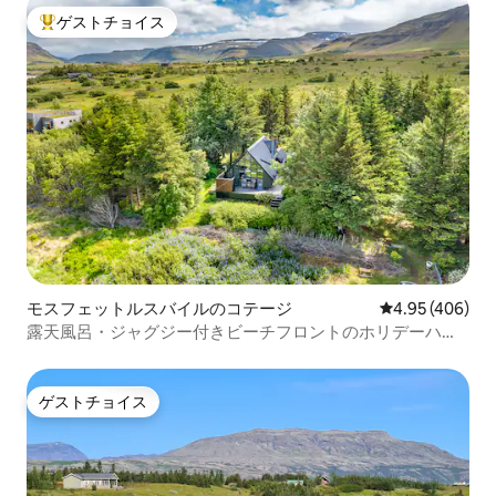
ゲストチョイス
大好評のゲストチョイスです。
モスフェットルスバイルのコテージ
レビュー406件
4.95 (406)
露天風呂・ジャグジー付きビーチフロントのホリデーハウ
ス
ゲストチョイス
ゲストチョイス