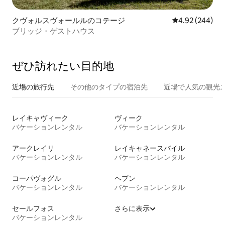
クヴォルスヴォールルのコテージ
レビュー244件
4.92 (244)
ブリッジ・ゲストハウス
ぜひ訪⁠れ⁠た⁠い目⁠的⁠地
近場の旅行先
その他のタ⁠イ⁠プ⁠の宿⁠泊⁠先
近場で人気の観光
レイキャヴィーク
ヴィーク
バケーションレンタル
バケーションレンタル
アークレイリ
レイキャネースバイル
バケーションレンタル
バケーションレンタル
コーパヴォグル
ヘプン
バケーションレンタル
バケーションレンタル
セールフォス
さらに表示
バケーションレンタル