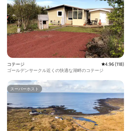
コテージ
レビュー118件
4.96 (118)
ゴールデンサークル近くの快適な湖畔のコテージ
スーパーホスト
スーパーホスト