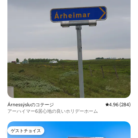
Árnessýsluのコテージ
レビュー284件
4.96 (284)
アーハイマー6居心地の良いホリデーホーム
ゲストチョイス
ゲストチョイス