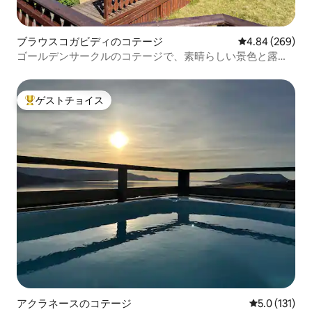
ブラウスコガビディのコテージ
レビュー269件
4.84 (269)
ゴールデンサークルのコテージで、素晴らしい景色と露天
風呂・ジャグジーを楽しむ
ゲストチョイス
大好評のゲストチョイスです。
アクラネースのコテージ
レビュー131
5.0 (131)