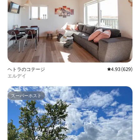
ヘトラのコテージ
レビュー629件
4.93 (629)
エルデイ
スーパーホスト
スーパーホスト