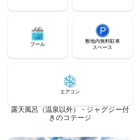
敷地内無料駐⁠車
プール
ス⁠ペ⁠ー⁠ス
エアコン
露天風呂（温泉以外）・ジャグジー付
きのコテージ