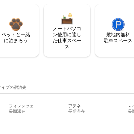
ノートパソコ
ペットと一緒
ン使用に適し
敷地内無料
に泊まろう
た仕事スペー
駐⁠車ス⁠ペ⁠ー⁠ス
ス
イ⁠プ⁠の宿⁠泊⁠先
フィレンツェ
アテネ
マ
長期滞在
長期滞在
長