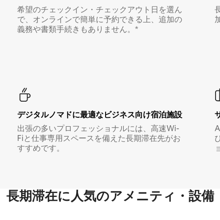
希望のチェックイン・チェックアウト日を選ん
で、オンラインで簡単に予約できる上、追加の
義務や書類手続きもありません。*
デジタルノマド⁠に最⁠適⁠なビ⁠ジ⁠ネ⁠ス⁠向⁠け宿⁠泊⁠施⁠設
出張の多いプロフェッショナルには、高速Wi-
Fiと仕事専用スペースを備えた長期滞在先がお
すすめです。
長期滞在に人気のアメニティ・設備