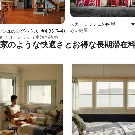
中4.97つ星の平均評価
スカーミッシュの納屋
レ
赤い納屋
ッシュのログハウス
レビュー744件、5つ星中4.93つ星の平均評価
4.93 (744)
bane!スコーミッシュ氷河の眺め
家のような快⁠適⁠さ⁠とお⁠得⁠な長⁠期⁠滞⁠在料