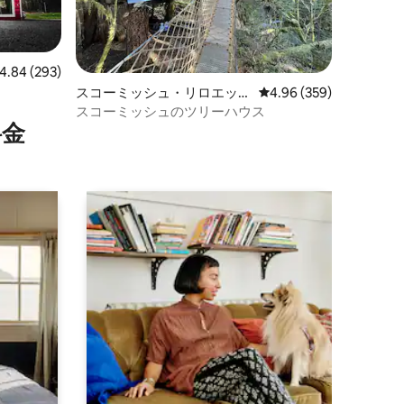
ビュー293件、5つ星中4.84つ星の平均評価
4.84 (293)
スコーミッシュ・リロエット
レビュー359件、5つ星
4.96 (359)
のツリーハウス
スコーミッシュのツリーハウス
⁠金