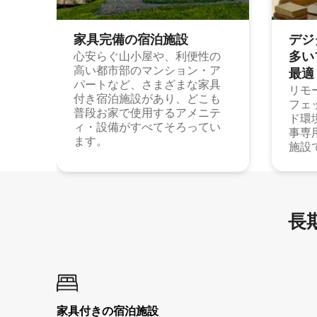
家具完備の宿⁠泊⁠施⁠設
デジ
多⁠いプ
心安らぐ山小屋や、利便性の
高い都市部のマンション・ア
最⁠適
パートなど、さまざまな家具
リモ
付き宿泊施設があり、どこも
フェ
普段お家で使用するアメニテ
ド環
ィ・設備がすべてそろってい
事専
ます。
施設
長期
家具付き⁠の宿⁠泊⁠施⁠設