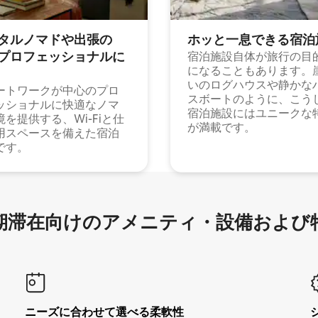
タルノマドや出⁠張⁠の
ホッと一⁠息⁠で⁠き⁠る宿⁠泊
⁠ロ⁠フ⁠ェ⁠ッ⁠シ⁠ョ⁠ナ⁠ル⁠に
宿泊施設自体が旅行の目
になることもあります。
いのログハウスや静かな
ートワークが中心のプロ
スボートのように、こう
ッショナルに快適なノマ
宿泊施設にはユニークな
境を提供する、Wi-Fiと仕
が満載です。
用スペースを備えた宿泊
です。
滞在向け⁠のア⁠メ⁠ニ⁠テ⁠ィ⁠・設⁠備⁠および
ニーズに合わせて選べる柔軟性