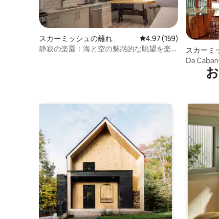
スカーミッシュの離れ
レビュー159件、5つ星
4.97 (159)
静寂の楽園：海と空の魅惑的な眺望を楽
スカーミ
しめる隠れ家
Da Ca
お