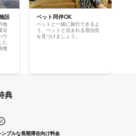
施⁠設
ペット同⁠伴OK
的地
ペットと一緒に旅行できるよ
崖沿
う、ペットと泊まれる宿泊先
ハウ
を見つけましょう。
した
特徴
特⁠典
シンプルな長期滞在向け料金