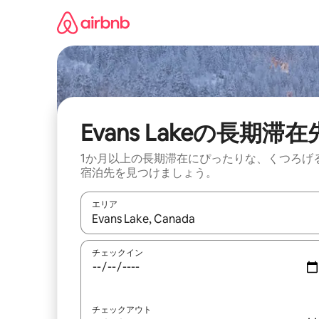
コ
ン
テ
ン
ツ
に
ス
キ
ッ
Evans Lakeの長期滞在
プ
1か月以上の長期滞在にぴったりな、くつろげ
宿泊先を見つけましょう。
エリア
検索結果が表示されたら、上下の矢印キーを使っ
チェックイン
チェックアウト