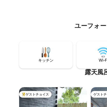
お楽しみいただくか、室内でくつろぎな
るリビン
がら、無料のWi-Fiを使ってウェブサーフ
良さを与
ィンや映画のストリーミング、または完
ら45分、
全にリラックスした状態で仕事をこなし
分、ヨギ
てください。 ストリーミング用のスマー
ークから1
トテレビをご用意しています。
ユーフォー
や狩人にも
キッチン
Wi-F
露天風
ゲストチョイス
ゲストチ
大好評のゲストチョイスです。
ゲストチ