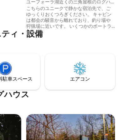
ユーフォーラ湖近くの三角屋根のログハ
て行けま
ウス。
こちらのユニークで静かな宿泊先で、ご
ーナがあ
ゆっくりおくつろぎください。 キャビン
は都会の騒音から離れており、釣り場や
り、50
狩猟場に近いです。 いくつかのボートラ
に入りの
ニティ・設備
ンプに近いですが、最も近いのはアロー
ヘッド州立公園です。 ボートトレーラー
をお持ちの場合は、操縦と駐車に十分な
スペースがあります。 鳥の生活を観察し
て楽しんでください。フィーダーの周り
ではたくさんの活動を見ることができま
す。 夏場は夕暮れ時のホタルが見れま
す。 子供たちはロフトベッドルームに自
⁠車ス⁠ペ⁠ー⁠ス
エアコン
分たちだけの小さなスペースがあるよう
に感じるでしょう。
グハウス