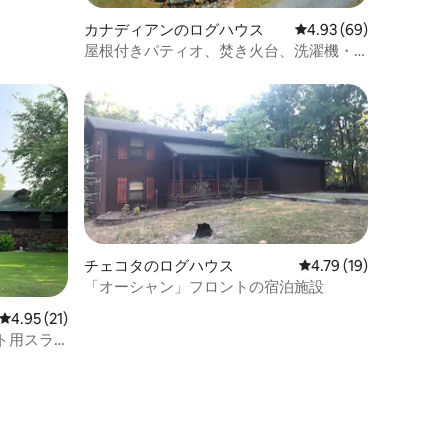
カナディアンのログハウス
レビュー69件、5つ星
4.93 (69)
屋根付きパティオ、焚き火台、洗濯機・
乾燥機、リクライニングソファ
チェコタのログハウス
レビュー19件、5つ星
4.79 (19)
「オーシャン」フロントの宿泊施設
レビュー21件、5つ星中4.95つ星の平均評価
4.95 (21)
ト用スラ