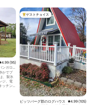
ウィルバ
ゲストチョイス
ゲス
大好評のゲストチョイスです。
大好評
ロバーズ
華なログ
こちらの
ゆっくりお
ケーブ州
ら車でわ
マンチッ
この宿泊
のATV
このキャ
レイルに
レビュー95件、5つ星中4.99つ星の平均評価
4.99 (95)
このキャ
れており
バンガロ
グジー、
静かでプ
ル、ファ
には、製氷
ンジ、電
キッチン
れていま
を飲み、
す。 釣
ピッツバーグ郡のログハウス
レビュー105件、5つ星
4.99 (105)
トに最適