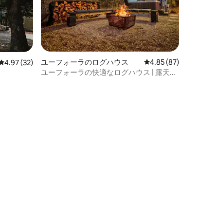
ユーフォーラのログハウス
レビュー87件、5つ星
4.85 (87)
レビュー32件、5つ星中4.97つ星の平均評価
4.97 (32)
ユーフォーラの快適なログハウス | 露天風
呂・ジャグジー＆焚き火台付きの隠れ家