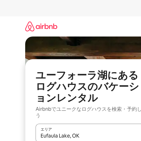
コ
ン
テ
ン
ツ
に
ス
キ
ッ
プ
ユーフォーラ湖にある
ログハウスのバケーシ
ョンレンタル
Airbnbでユニークなログハウスを検索・予約
う
エリア
検索結果が表示されたら、上下の矢印キーを使っ