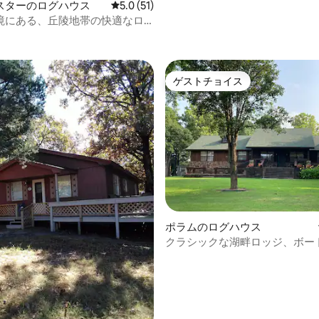
スターのログハウス
レビュー51件、5つ星中5.0つ星の平均評価
5.0 (51)
境にある、丘陵地帯の快適なロ
4.96つ星の平均評価
ゲストチョイス
ゲストチョイス
ポラムのログハウス
クラシックな湖畔ロッジ、ボー
イプウェイ、眺め、青い湖
中4.98つ星の平均評価