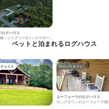
中5.0つ星の平均評価
のログハウス
2棟＋ジャグジー2つ＋カウボー
ペットと泊まれるログハウス
トチョイス
スーパーホスト
ゲストチョイスです。
スーパーホスト
ユーフォーラのログハウス
ロングタウンのユーフォーラ湖
リラックスできるログハウス