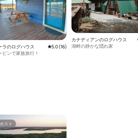
カナディアンのログハウス
湖畔の静かな隠れ家
ーラのログハウス
レビュー16件、5つ星中5.0つ星の平均評価
5.0 (16)
ャビンで家族旅行！
中5.0つ星の平均評価
ホスト
ホスト