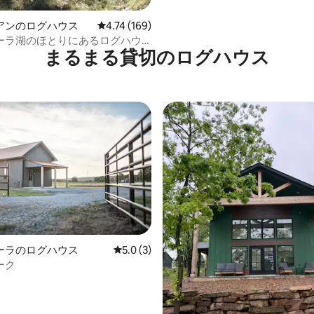
アンのログハウス
レビュー169件、5つ星中4.74つ星の平均評価
4.74 (169)
ーラ湖のほとりにあるログハウ
まるまる貸切のログハウス
ーラのログハウス
レビュー3件、5つ星中5.0つ星の平均評価
5.0 (3)
ーク
中5.0つ星の平均評価