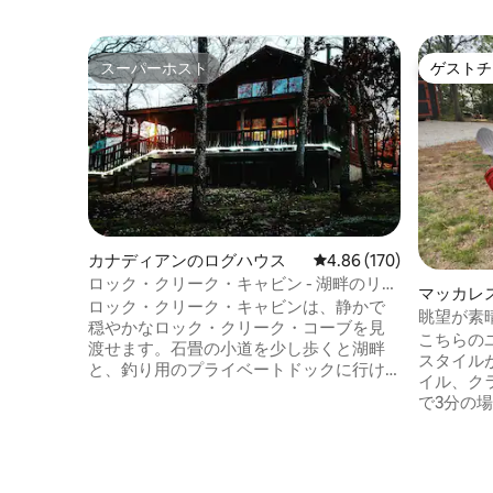
スーパーホスト
ゲストチ
スーパーホスト
ゲストチ
カナディアンのログハウス
レビュー170件、5つ星
4.86 (170)
ロック・クリーク・キャビン - 湖畔のリト
マッカレ
リート
ロック・クリーク・キャビンは、静かで
眺望が素
穏やかなロック・クリーク・コーブを見
ン
こちらの
渡せます。石畳の小道を少し歩くと湖畔
スタイル
と、釣り用のプライベートドックに行け
イル、ク
ます。自分のボートや水上バイクを持っ
で3分の
てきて、ユーフォーラ湖のほかの場所を
は、座席
探検しましょう！ この本物のログハウス
ーがあり
は快適に整えられており、全員分のベッ
景色と、
ドが十分に用意されています。 デッキを
お楽しみ