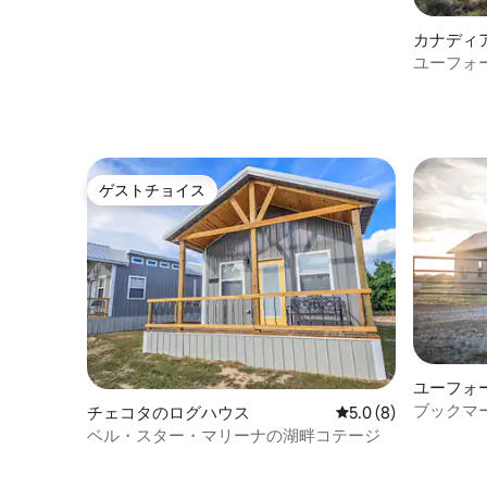
カナディ
ユーフォ
ス
ゲストチョイス
ゲストチョイス
ユーフォ
ブックマ
チェコタのログハウス
レビュー8件、5つ星
5.0 (8)
ベル・スター・マリーナの湖畔コテージ