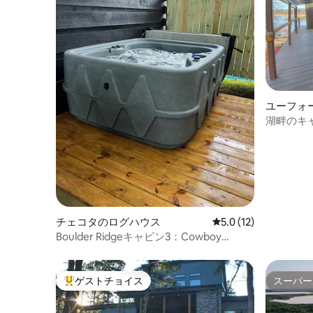
ユーフォ
湖畔のキ
チェコタのログハウス
レビュー12件、5つ星
5.0 (12)
Boulder Ridgeキャビン3：Cowboy
Luxe、専用露天風呂・ジャグジー
ゲストチョイス
スーパー
大好評のゲストチョイスです。
スーパー