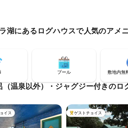
グルームがキャビンに居心地の
です。ユーフォーラ湖まで歩い
えています。 ロバーズケーブか
す。近くにダッチェス・クマリ
アローヘッドゴルフ場から10
ります。 楽しいゲームをご用意していま
ベアーズ・ジェリーストーンパ
す。マッサージチェアに寄りかか
5分の場所にあります。 釣り人
インチのスマートテレビでお気
ラ湖にあるログハウスで人気のアメ
最適なAirbnbの宿泊先です。
番組をご覧ください。
i
プール
敷地内無料駐
呂（温泉以外）・ジャグジー付きのロ
ョイス
ゲストチョイス
ョイス
大好評のゲストチョイスです。