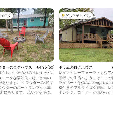
ョイス
ゲストチョイス
ョイス
大好評のゲストチョイスです。
中4.86つ星の平均評価
スターのログハウス
レビュー50件、5つ星中4.96つ星の平均評価
4.96 (50)
ポラムのログハウス
晴らしい、居心地の良いキャビ
レイク・ユーフォーラ・カウア
ー
ユニークな宿泊先には、独自の
湖畔での生活へようこそ！この
があります。 クラウダーの外1マ
ライベートなCowabungalow
ラウダーのボートランプから車
機付きのフルサイズ冷蔵庫、レ
場所にあります。 広いデッキに
子レンジ、コーヒーが備わった
エリア、ガスグリル、ジャグジ
があります！クーラーが用意さ
ます。 デッキから6マイルの湖の
す。ポーチでコーヒーやワイン
正面にあるファイヤーピットを
グリルでバーベキューを楽しめま
ください。 アーチ型の天井があ
りの休暇やカップルのリトリー