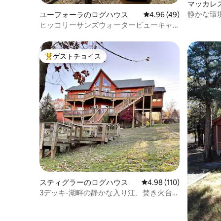
マッカレ
静かな環
ユーフォーラのログハウス
レビュー49件、5つ星中
4.96 (49)
グハウス
ヒッコリーサンズウォータービューキャ
ビン（ユーフォーラ湖）
ゲストチョイス
大好評のゲストチョイスです。
スティグラーのログハウス
レビュー110件、5つ星
4.98 (110)
3デッキ-湖畔の静かな入り江、焚き火台、
ドック、カヤック