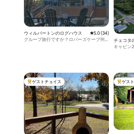
ウィルバートンのログハウス
レビュー34件、5つ星
5.0 (34)
グループ旅行ですか？ロバーズケーブ州
チェコタ
立公園の近くにある楽しいキャビンで
キャビン
す！
イプール
ゲストチョイス
ゲス
大好評のゲストチョイスです。
大好評の