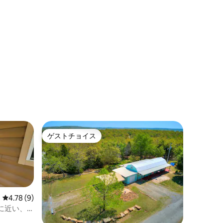
ゲストチョイス
ゲストチョイス
レビュー9件、5つ星中4.78つ星の平均評価
4.78 (9)
に近い、