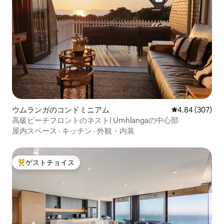
ウムランガのコンドミニアム
レビュー307件
4.84 (307)
高級ビーチフロントのネスト| Umhlangaの中心部
屋内スペース
·
キッチン
·
外観・内装
ゲストチョイス
大好評のゲストチョイスです。