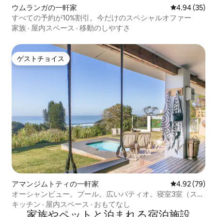
ウムランガの一軒家
レビュー35件
4.94 (35)
すべての予約が10%割引。今だけのスペシャルオファー
家族
·
屋内スペース
·
移動のしやすさ
ゲストチョイス
ゲストチョイス
アマンジムトティの一軒家
レビュー79件
4.92 (79)
オーシャンビュー。プール。広いパティオ。寝室3室（スイ
ート）
キッチン
·
屋内スペース
·
おもてなし
家族やペットと泊まれる宿泊施設