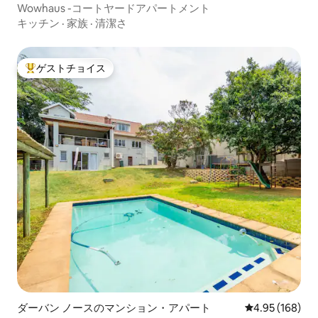
Wowhaus -コートヤードアパートメント
キッチン
·
家族
·
清潔さ
ゲストチョイス
大好評のゲストチョイスです。
ダーバン ノースのマンション・アパート
レビュー168件
4.95 (168)