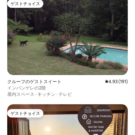
ゲストチョイス
ゲストチョイス
クルーフのゲストスイート
レビュー191件
4.93 (191)
インパンゲレの2階
屋内スペース
·
キッチン
·
テレビ
ゲストチョイス
ゲストチョイス