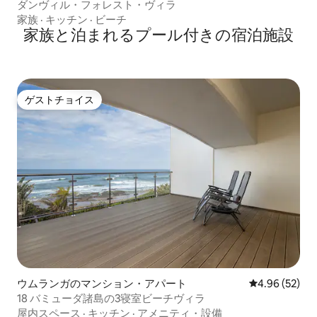
ダンヴィル・フォレスト・ヴィラ
家族
·
キッチン
·
ビーチ
家族と泊まれるプール付きの宿泊施設
ゲストチョイス
ゲストチョイス
ウムランガのマンション・アパート
レビュー52件
4.96 (52)
18 バミューダ諸島の3寝室ビーチヴィラ
屋内スペース
·
キッチン
·
アメニティ・設備