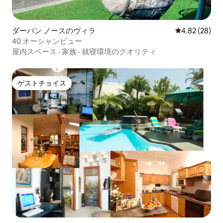
ダーバン ノースのヴィラ
レビュー28件
4.82 (28)
40 オーシャンビュー
屋内スペース
·
家族
·
就寝環境のクオリティ
ゲストチョイス
ゲストチョイス