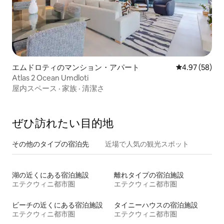
エムドロティのマンション・アパート
レビュー58件
4.97 (58)
Atlas 2 Ocean Umdloti
屋内スペース
·
家族
·
清潔さ
ぜひ訪⁠れ⁠た⁠い目⁠的⁠地
その他のタ⁠イ⁠プ⁠の宿⁠泊⁠先
近場で人気の観光スポット
湖の近くにある宿泊施設
離れタイプの宿泊施設
エテクウィニ都市圏
エテクウィニ都市圏
ビーチの近くにある宿泊施設
タイニーハウスの宿泊施設
エテクウィニ都市圏
エテクウィニ都市圏