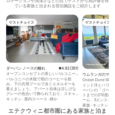
ロケーションや清潔さなどの点でゲストから高評価を得
ている家族と泊まれる宿泊施設をご紹介します
ゲストチョイス
ゲストチョイス
ゲストチョイス
ゲストチョイス
ダーバン ノースの離れ
レビュー351件、5つ星中4.92
4.92 (351)
オープンコンセプトの美しいバルコニー
ウムランガのマン
から海が見えます
バルコニーの木陰で朝のコーヒーを飲
パート
Ocean Dune Sibay
み、下の共用プールで泳ぐエネルギーを
インド洋とハワー
蓄えましょう。 アパート自体は涼しげな
ーバンの「ゴール
グレーの色合いで飾られており、スキャ
トまでの270度の
ッタークッションと興味深いアート作品
キッチン
·
屋内スペース
·
静か
ーム、3エンスイ
には赤いポップな色が使われています。
全な必要なバック
家族
·
キッチン
·
情
古いヒョウの木陰にある素敵なベランダ
エテクウィニ都市圏にある家族と泊ま
妙なアパートメン
付きのユニット全体。 素晴らしいフルサ
楽しめる4階のプ