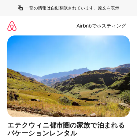
コ
一部の情報は自動翻訳されています。
原文を表示
ン
テ
ン
Airbnbでホスティング
ツ
に
ス
キ
ッ
プ
エテクウィニ都市圏の家族で泊まれる
バケーションレンタル