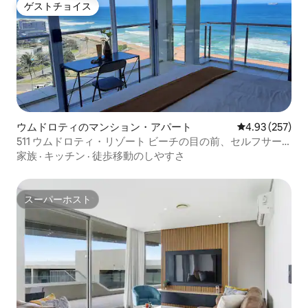
ゲストチョイス
ゲストチョイス
ウムドロティのマンション・アパート
レビュー257件
4.93 (257)
511 ウムドロティ・リゾート ビーチの目の前、セルフサー
ビス／ケータリング 海の眺め
家族
·
キッチン
·
徒歩移動のしやすさ
スーパーホスト
スーパーホスト