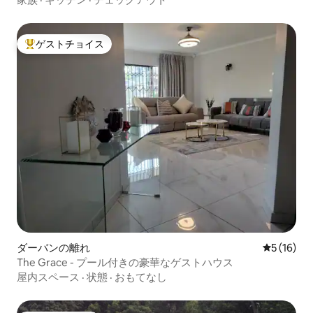
ゲストチョイス
大好評のゲストチョイスです。
ダーバンの離れ
レビュー1
5 (16)
The Grace - プール付きの豪華なゲストハウス
屋内スペース
·
状態
·
おもてなし