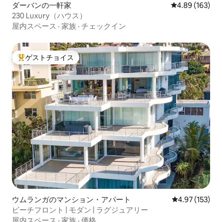
ダーバンの一軒家
レビュー163件
4.89 (163)
230 Luxury（ハウス）
屋内スペース
·
家族
·
チェックイン
ゲストチョイス
大好評のゲストチョイスです。
ウムランガのマンション・アパート
レビュー153件
4.97 (153)
ビーチフロント | モダン | ラグジュアリー
屋内スペース
·
家族
·
価格