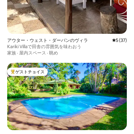
アウター・ウェスト・ダーバンのヴィラ
レビュー3
5 (37)
Kariki Villaで田舎の雰囲気を味わおう
家族
·
屋内スペース
·
眺め
ゲストチョイス
大好評のゲストチョイスです。