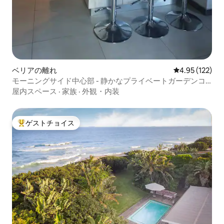
ベリアの離れ
レビュー122件
4.95 (122)
モーニングサイド中心部 - 静かなプライベートガーデンコ
テージ
屋内スペース
·
家族
·
外観・内装
ゲストチョイス
大好評のゲストチョイスです。