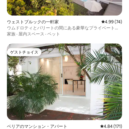
ウェストブルックの一軒家
レビュー74件
4.99 (74)
ウムドロティとバリートの間にある豪華なプライベートビ
ーチヴィラ
家族
·
屋内スペース
·
ペット
ゲストチョイス
ゲストチョイス
ベリアのマンション・アパート
レビュー171件
4.84 (171)