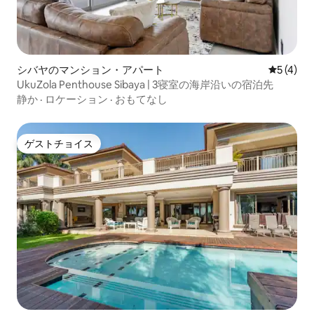
シバヤのマンション・アパート
レビュー
5 (4)
UkuZola Penthouse Sibaya | 3寝室の海岸沿いの宿泊先
静か
·
ロケーション
·
おもてなし
ゲストチョイス
ゲストチョイス