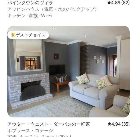
パインタウンのヴィラ
レビュー82件
4.89 (82)
アッピンハウス（電気・水のバックアップ）
キッチン
·
家族
·
Wi-Fi
ゲストチョイス
大好評のゲストチョイスです。
アウター・ウェスト・ダーバンの一軒家
レビュー35件
4.94 (35)
ボプラース・コテージ
家族
·
キッチン
·
チェックアウト