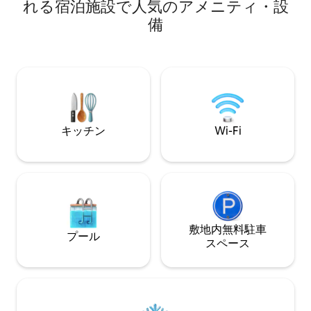
れる宿泊施設で人気のアメニティ・設
イズのキッチン。 素敵な海の景色。広い
ル、ラッププール
備
バスルーム。 快適なベッド。ソファーベ
ーションエリア、
ッド。 専用玄関。プール。 スイミングプ
イキングコースを
ール、専用の屋外ベランダ。 コンビは敷
ウムドロティビーチがあ
地内でいつでも対応しています。 彼女は
365日の現場警備
私たちのマネージャーです。 バージニ
クラスのセキュリティ。 オー
ア・ブッシュ自然保護区まで散歩し、そ
ーンエステートに
のままビーチまで歩きましょう。 素晴ら
フェがあります。
しい新鮮な魚料理を食べに行ったり、カ
レーや中華料理を食べに行ったり、マッ
キッチン
Wi-Fi
ケウルタン通りに行けば、さらに多くの
レストランやバーがあります。 このエリ
アでは、とてもリーズナブルな価格の
Uberタクシーがたくさんあります。 プラ
イバシーを重視しておりますので、お邪
魔することはありません。Khombiがアパ
ートの鍵をお渡しします。 彼女はご都合
敷地内無料駐⁠車
のよいときに清掃をします。 何か必要な
プール
ス⁠ペ⁠ー⁠ス
ものがあれば、お気軽にお電話くださ
い。 お子様に適した寝室用ソファーがあ
ります。 キャンパー用ベッドとハイチェ
アもご用意しております。