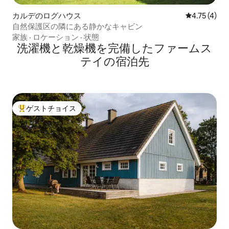
カルデのログハウス
レビュー4件
4.75 (4)
自然保護区の隣にある静かなキャビン
家族
·
ロケーション
·
状態
洗濯機と乾燥機を完備したファームス
テイの宿泊先
ゲストチョイス
大好評のゲストチョイスです。