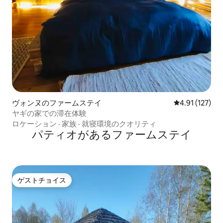
ヴォンヌのファームステイ
レビュー127
4.91 (127)
ヤギの家での滞在体験
ロケーション
·
家族
·
就寝環境のクオリティ
パティオがあるファームステイ
ゲストチョイス
ゲストチョイス