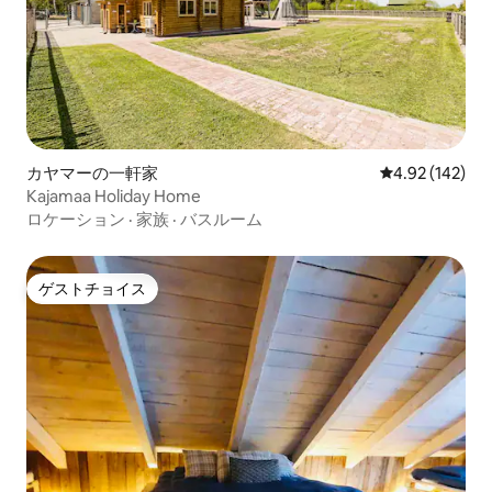
カヤマーの一軒家
レビュー142件
4.92 (142)
Kajamaa Holiday Home
ロケーション
·
家族
·
バスルーム
ゲストチョイス
ゲストチョイス