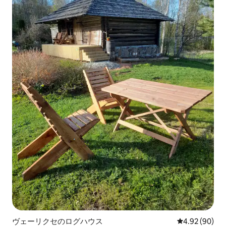
ヴェーリクセのログハウス
レビュー90件
4.92 (90)