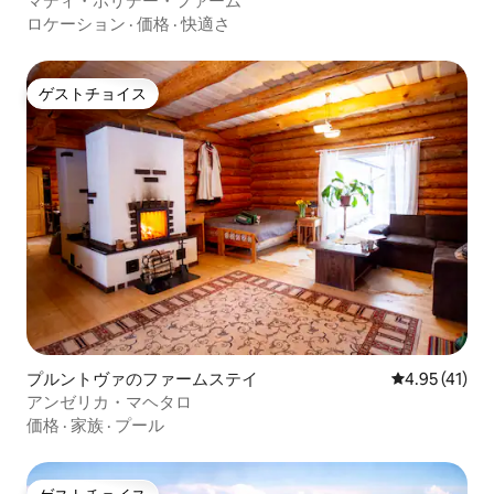
マディ・ホリデー・ファーム
ロケーション
·
価格
·
快適さ
ゲストチョイス
ゲストチョイス
プルントヴァのファームステイ
レビュー41件
4.95 (41)
アンゼリカ・マヘタロ
価格
·
家族
·
プール