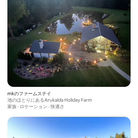
mkのファームステイ
池のほとりにあるArukalda Holiday Farm
家族
·
ロケーション
·
快適さ