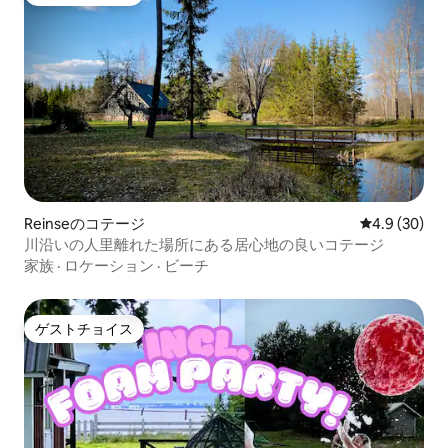
ゲストチョイス
Reinseのコテージ
レビュー30
4.9 (30)
川沿いの人里離れた場所にある居心地の良いコテージ
家族
·
ロケーション
·
ビーチ
ゲストチョイス
ゲストチョイス