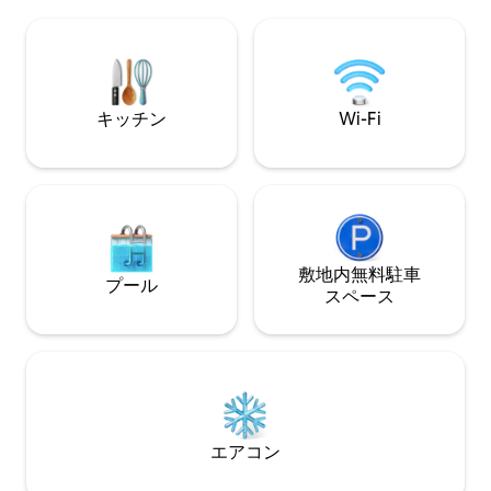
をご利用いただけます（清水と初回のお
達、または「息抜
湯入れは60ユーロ、再入れは30ユー
最適です。 ゆっくりと自然を楽しみ、サ
ロ）。準備時間は4時間です。 *バーベキ
ウナでリラックス
ュー用の炭は追加料金5ユーロでご利用い
ただけます。または、ご自身の炭をご持
参いただくのが最適です。
キッチン
Wi-Fi
敷地内無料駐⁠車
プール
ス⁠ペ⁠ー⁠ス
エアコン