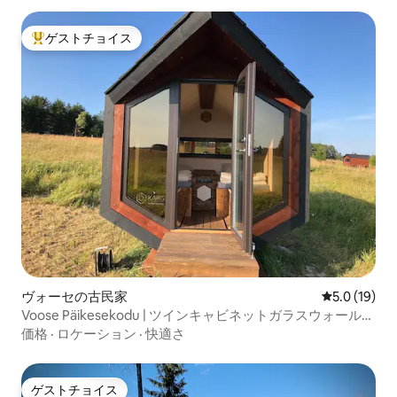
ゲストチョイス
大好評のゲストチョイスです。
ヴォーセの古民家
レビュー19
5.0 (19)
Voose Päikesekodu | ツインキャビネットガラスウォールキ
ャビン
価格
·
ロケーション
·
快適さ
ゲストチョイス