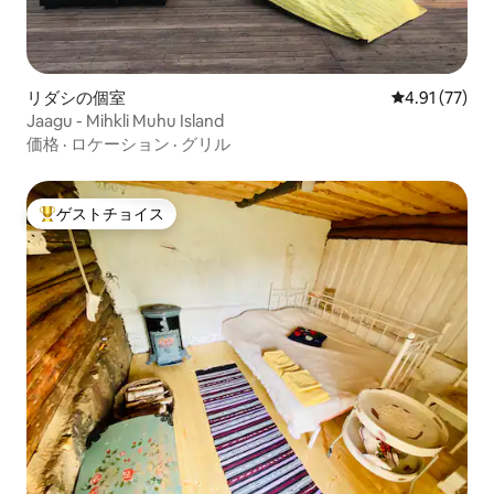
リダシの個室
レビュー77件
4.91 (77)
Jaagu - Mihkli Muhu Island
価格
·
ロケーション
·
グリル
ゲストチョイス
大好評のゲストチョイスです。