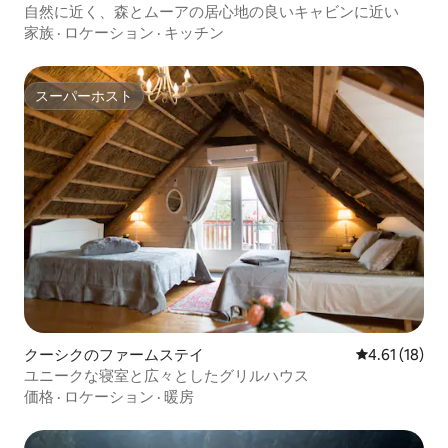
自然に近く、森とムーアの居心地の良いキャビンに近い
家族
·
ロケーション
·
キッチン
スーパーホスト
スーパーホスト
クーシクのファームステイ
レビュー18件
4.61 (18)
ユニークな寝室と広々としたグリルハウス
価格
·
ロケーション
·
暖房