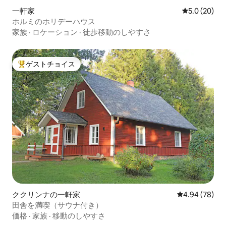
一軒家
レビュー20
5.0 (20)
ホルミのホリデーハウス
家族
·
ロケーション
·
徒歩移動のしやすさ
ゲストチョイス
大好評のゲストチョイスです。
ククリンナの一軒家
レビュー78件
4.94 (78)
田舎を満喫（サウナ付き）
価格
·
家族
·
移動のしやすさ