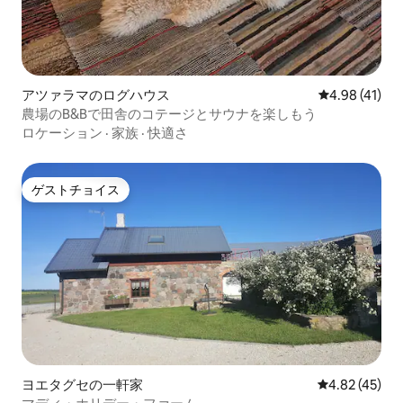
アツァラマのログハウス
レビュー41件
4.98 (41)
農場のB&Bで田舎のコテージとサウナを楽しもう
ロケーション
·
家族
·
快適さ
ゲストチョイス
ゲストチョイス
ヨエタグセの一軒家
レビュー45件
4.82 (45)