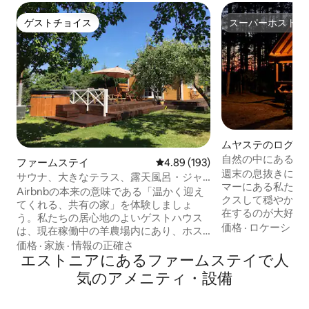
ゲストチョイス
スーパーホスト
ゲストチョイス
スーパーホスト
ムヤステのログハ
自然の中にある専
ファームステイ
レビュー193件、5つ星中4.89
4.89 (193)
ウス – サーレマ
週末の息抜きに最
サウナ、大きなテラス、露天風呂・ジャ
マーにある私たち
グジー付きの快適な家
Airbnbの本来の意味である「温かく迎え
クスして穏やかな
てくれる、共有の家」を体験しましょ
在するのが大好きな場所
う。私たちの居心地のよいゲストハウス
れた自然の中のキ
価格
·
ロケーショ
は、現在稼働中の羊農場内にあり、ホス
した週末のお出か
トは隣の本館に住んでいます。 この宿泊
価格
·
家族
·
情報の正確さ
す。 サウナでの夜のひと時、テラスでの
施設は、港（クイヴァスト）とクレッサ
エストニアにあるファームステイで人
モーニングコーヒ
ーレまで車で30分です。最寄りのお店ま
気のアメニティ・設備
な雰囲気をお楽しみくだ
で3kmです。 ——— 追加サービス： * ゲ
でわずか数分、また
ストは追加料金（現金払い）で露天風呂
距離にあるこの家