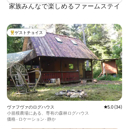
家族みんなで楽しめるファームステイ
ゲストチョイス
大好評のゲストチョイスです。
ヴァフヴァのログハウス
レビュー34
5.0 (34)
小規模農場にある、専有の森林ログハウス
価格
·
ロケーション
·
静か