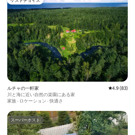
ゲストチョイス
ゲストチョイス
ルチャの一軒家
レビュー83
4.9 (83)
川と海に近い自然の楽園にある家
家族
·
ロケーション
·
快適さ
スーパーホスト
スーパーホスト