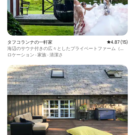
タフコランナの一軒家
レビュー15件
4.87 (15)
海辺のサウナ付きの広々としたプライベートファーム（家
族向け）
ロケーション
·
家族
·
清潔さ