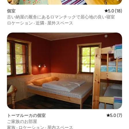
個室
レビュー18
5.0 (18)
古い納屋の厩舎にあるロマンチックで居心地の良い寝室
ロケーション
·
近隣
·
屋外スペース
トーマルーカの個室
レビュー7
5.0 (7)
ご家族のお部屋
家族
·
ロケーション
·
屋内スペース