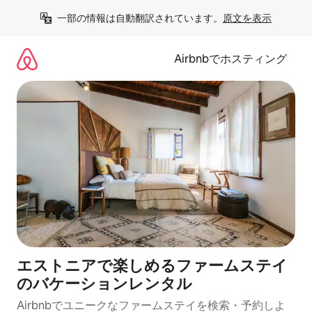
コ
一部の情報は自動翻訳されています。
原文を表示
ン
テ
ン
Airbnbでホスティング
ツ
に
ス
キ
ッ
プ
エストニアで楽しめるファームステイ
のバケーションレンタル
Airbnbでユニークなファームステイを検索・予約しよ