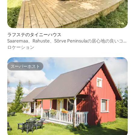
ラフステのタイニーハウス
Saaremaa、Rahuste、Sõrve Peninsulaの居心地の良いコテ
ージ
ロケーション
スーパーホスト
スーパーホスト