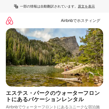
コ
一部の情報は自動翻訳されています。
原文を表示
ン
テ
ン
Airbnbでホスティング
ツ
に
ス
キ
ッ
プ
エステス・パークのウォーターフロン
トにあるバケーションレンタル
Airbnbでウォーターフロントにあるユニークな宿泊施