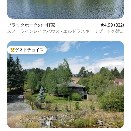
ブラックホークの一軒家
レビュー322件
4.99 (322)
スノーラインレイクハウス - エルドラスキーリゾートの近
く！
ゲストチョイス
大好評のゲストチョイスです。