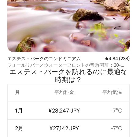
エステス・パークのコンドミニアム
レビュー238件
4.84 (238)
フォールリバー／ウォーターフロントの音 許可証：20-
エステス・パークを訪⁠れ⁠るの⁠に最⁠適⁠な
NCD0382
時⁠期⁠は⁠？
月
平均料金
平均気温
1月
¥28,247 JPY
-7°C
2月
¥27,142 JPY
-7°C