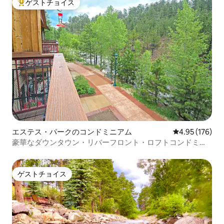
ゲストチョイス
大好評のゲストチョイスです。
エステス・パークのコンドミニアム
レビュー176件
4.95 (176)
豪華なダウンタウン・リバーフロント・ロフトコンドミニ
アム、#6027
ゲストチョイス
ゲストチョイス