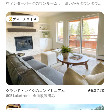
ウィンターパークのワンルーム：川沿いからダウンタウン
まで歩こう！
ゲストチョイス
大好評のゲストチョイスです。
グランド・レイクのコンドミニアム
レビュー121
5.0 (121)
605 Lakefront - 全面改装済み