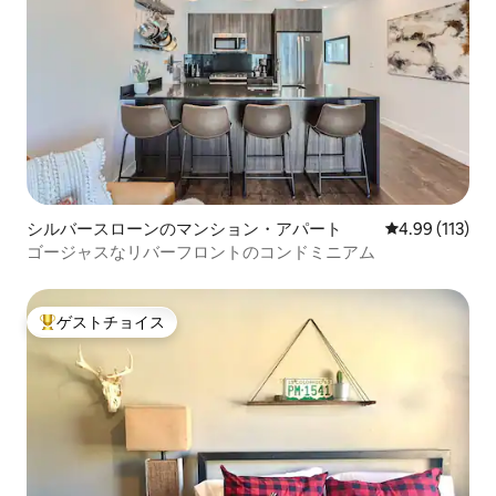
シルバースローンのマンション・アパート
レビュー113件
4.99 (113)
ゴージャスなリバーフロントのコンドミニアム
ゲストチョイス
大好評のゲストチョイスです。