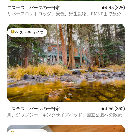
エステス・パークの一軒家
レビュー328件
4.95 (328)
リバーフロントロッジ、景色、野生動物。RMNPまで数分
ゲストチョイス
大好評のゲストチョイスです。
エステス・パークの一軒家
レビュー350件
4.96 (350)
川、ジャグジー、キングサイズベッド、国立公園への散策