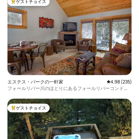
ゲストチョイス
大好評のゲストチョイスです。
エステス・パークの一軒家
レビュー235件
4.98 (235)
フォールリバー川のほとりにあるフォールリバーコンドミ
ニアム、許可証番号6203
ゲストチョイス
大好評のゲストチョイスです。