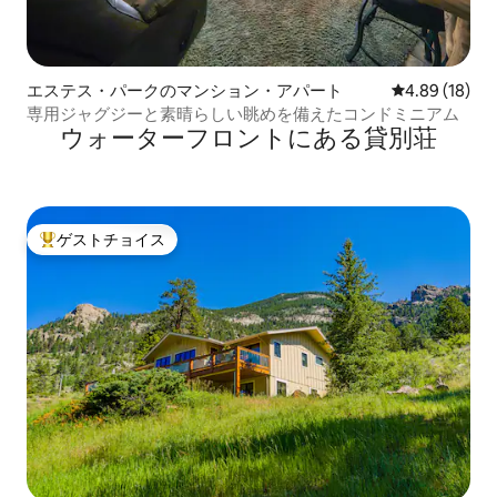
エステス・パークのマンション・アパート
レビュー18件
4.89 (18)
専用ジャグジーと素晴らしい眺めを備えたコンドミニアム
ウォーターフロントにある貸別荘
ゲストチョイス
大好評のゲストチョイスです。