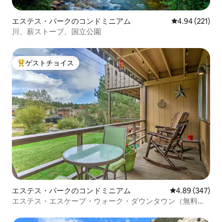
エステス・パークのコンドミニアム
レビュー221件
4.94 (221)
川、薪ストーブ、国立公園
ゲストチョイス
大好評のゲストチョイスです。
エステス・パークのコンドミニアム
レビュー347件
4.89 (347)
エステス・エスケープ・ウォーク・ダウンタウン（無料の
マウンテンコースター付き）