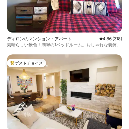
ディロンのマンション・アパート
レビュー318件
4.86 (318)
素晴らしい景色！湖畔の1ベッドルーム。おしゃれな装飾。
ゲストチョイス
大好評のゲストチョイスです。