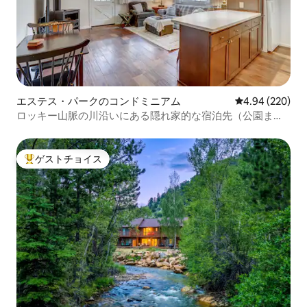
エステス・パークのコンドミニアム
レビュー220件
4.94 (220)
ロッキー山脈の川沿いにある隠れ家的な宿泊先（公園まで1
マイル）
ゲストチョイス
大好評のゲストチョイスです。