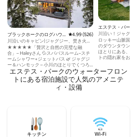
エステス・パーク
川沿い！ジャグジ
ブラックホークのログハウ
レビュー526件、5つ星中4.99
4.99 (526)
ロッキー山脈国立
ス
川沿いのキャビン|ジャグジー、焚き火
のダウンタウンか
台、スチームシャワー
★★★★★「贅沢と自然の完璧な融
ほとりにある、こ
合」– Haleyさん 💦スパバスルーム–スチ
トの隠れ家をお楽
ームシャワー+ジェットバス 🌿 ジャグジ
6224。素朴な木
ー＆ハンモック – 小川のほとりでくつろ
インテリア、川の
エステス・パークのウォーターフロン
いだり、木々の中で揺れたり 🔥 夜はくつ
の湯船が特徴です。 + 専用露天風呂
ろげます – 焚き火台、バーベキューグリ
トにある宿泊施設で人気のアメニテ
ャグジー 川での釣り + オープンコンセプ
ル、暖炉、床暖房 ❄️涼しく快適に過ごせ
ィ・設備
トのリビングエリ
るエアコン 🐾ペット＆ファミリー向け–ト
暖炉 + 天窓とダ
レイル、パックンプレイ、ハイチェア 📶
ッチン +キングベ
高速Wi-Fi –ストリーミング、Zoom、ま
ャワー ノートパ
たはプラグを抜く 📍 10分⭆ネーデルラン
スペース フォールリバーからわずか数歩
ト—山の町とアドベンチャーハブ ➳ 深呼
のエステスパーク
吸して、大切なものと再びつながりまし
国立公園を探索す
ょう。♡「保存」をタップ。忘れられな
ャンプです。
いキャビンでの滞在はここから始まりま
キッチン
Wi-Fi
す