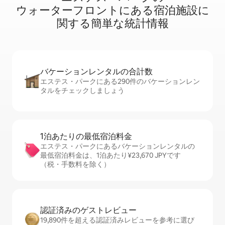
ウ⁠ォ⁠ー⁠タ⁠ー⁠フ⁠ロ⁠ン⁠ト⁠に⁠あ⁠る宿⁠泊⁠施⁠設⁠に
関⁠す⁠る簡⁠単⁠な統⁠計⁠情⁠報
バケーションレ⁠ン⁠タ⁠ル⁠の合⁠計⁠数
エステス・パークにある290件のバケーションレン
タルをチェックしましょう
1泊あたりの最⁠低⁠宿⁠泊⁠料⁠金
エステス・パークにあるバケーションレンタルの
最低宿泊料金は、1泊あたり¥23,670 JPYです
（税・手数料を除く）
認証済みのゲ⁠ス⁠ト⁠レ⁠ビ⁠ュ⁠ー
19,890件を超える認証済みレビューを参考に選び