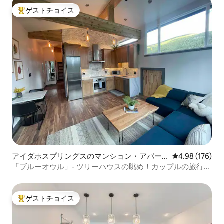
ゲストチョイス
大好評のゲストチョイスです。
アイダホスプリングスのマンション・アパー
レビュー176件
4.98 (176)
ト
「ブルーオウル」- ツリーハウスの眺め！カップルの旅行
に！
ゲストチョイス
大好評のゲストチョイスです。