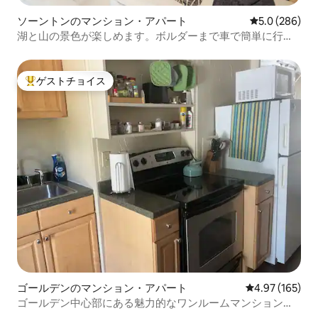
ソーントンのマンション・アパート
レビュー286
5.0 (286)
湖と山の景色が楽しめます。ボルダーまで車で簡単に行け
ます。
ゲストチョイス
大好評のゲストチョイスです。
ゴールデンのマンション・アパート
レビュー165件
4.97 (165)
ゴールデン中心部にある魅力的なワンルームマンション・
アパート