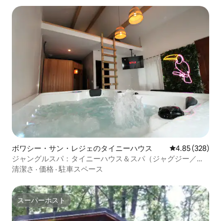
ボワシー・サン・レジェのタイニーハウス
レビュー328件
4.85 (328)
ジャングルスパ：タイニーハウス＆スパ（ジャグジー／サ
ウナ）
清潔さ
·
価格
·
駐車スペース
スーパーホスト
スーパーホスト