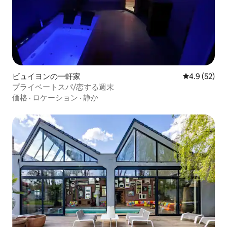
ビュイヨンの一軒家
レビュー52
4.9 (52)
プライベートスパ/恋する週末
価格
·
ロケーション
·
静か