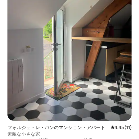
フォルジュ・レ・バンのマンション・アパート
レビュー11件
4.45 (11)
素敵な小さな家