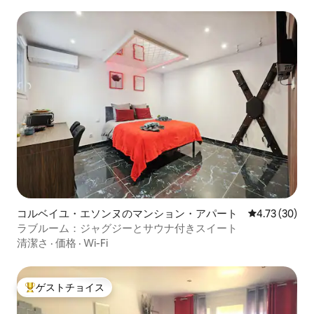
コルベイユ・エソンヌのマンション・アパート
レビュー30件
4.73 (30)
ラブルーム：ジャグジーとサウナ付きスイート
清潔さ
·
価格
·
Wi-Fi
ゲストチョイス
大好評のゲストチョイスです。