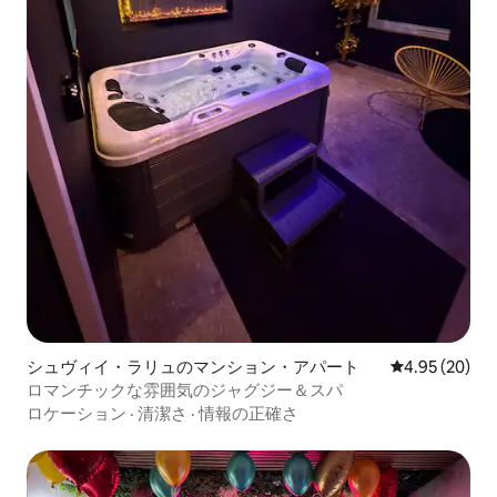
シュヴィイ・ラリュのマンション・アパート
レビュー20件
4.95 (20)
ロマンチックな雰囲気のジャグジー＆スパ
ロケーション
·
清潔さ
·
情報の正確さ