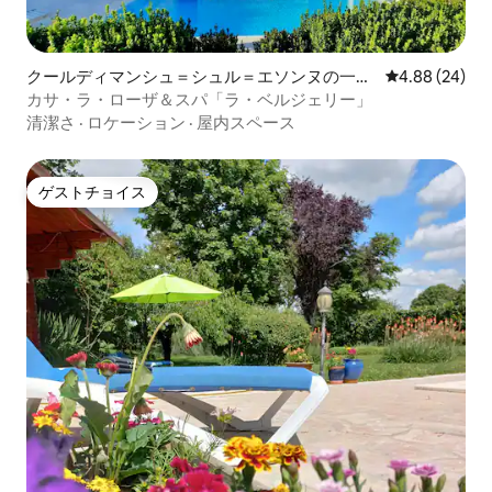
クールディマンシュ＝シュル＝エソンヌの一軒
レビュー24件
4.88 (24)
家
カサ・ラ・ローザ＆スパ「ラ・ベルジェリー」
清潔さ
·
ロケーション
·
屋内スペース
ゲストチョイス
ゲストチョイス