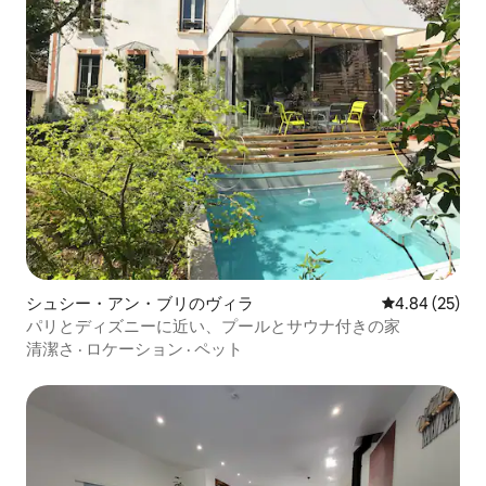
シュシー・アン・ブリのヴィラ
レビュー25件
4.84 (25)
パリとディズニーに近い、プールとサウナ付きの家
清潔さ
·
ロケーション
·
ペット