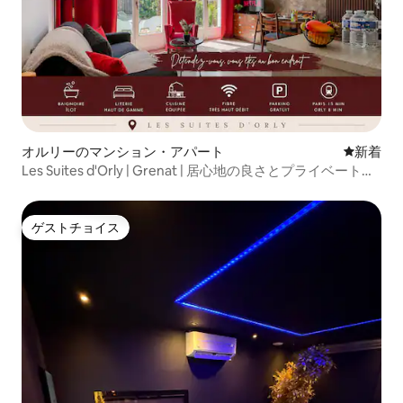
オルリーのマンション・アパート
新しい宿
新着
Les Suites d'Orly | Grenat | 居心地の良さとプライベートガ
ーデン
ゲストチョイス
ゲストチョイス