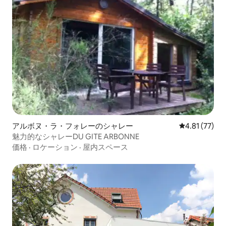
アルボヌ・ラ・フォレーのシャレー
レビュー77件
4.81 (77)
魅力的なシャレーDU GITE ARBONNE
価格
·
ロケーション
·
屋内スペース