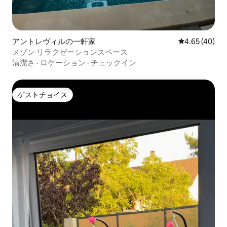
アントレヴィルの一軒家
レビュー40件
4.65 (40)
メゾン リラクゼーションスペース
清潔さ
·
ロケーション
·
チェックイン
ゲストチョイス
ゲストチョイス