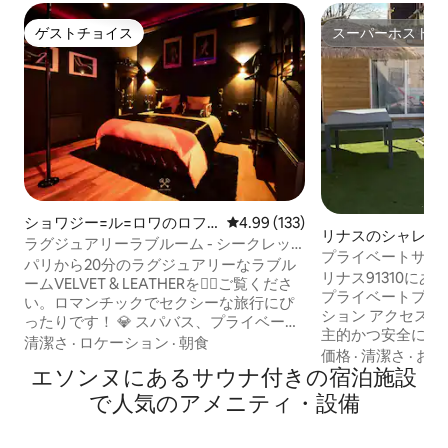
ゲストチョイス
スーパーホスト
ゲストチョイス
スーパーホスト
ショワジー=ル=ロワのロフ
レビュー133件、5つ星中4.99
4.99 (133)
リナスのシャレー
ト
ラグジュアリーラブルーム - シークレッ
プライベートサウナ
トルームBDSM - スパ＆映画館
パリから20分のラグジュアリーなラブル
ル付き
リナス91310に
ームVELVET & LEATHERを❤️‍🔥ご覧くださ
プライベートプー
い。ロマンチックでセクシーな旅行にぴ
ション アクセス：キーボックスにより自
ったりです！ 💎 スパバス、プライベート
主的かつ安全にご利
サウナ、雲のようなキングサイズベッ
清潔さ
·
ロケーション
·
朝食
間： • 午後4時以降にご到着ください • チ
価格
·
清潔さ
·
おも
ド、ストリッピングバー、タントラソフ
エソンヌにあるサウナ付きの宿泊施設
ェックアウトは遅くとも
ァなど。 驚くほど設備の整った秘密の
あれば、12時か
BDSMプレイルームスペースで、新しい感
で人気のアメニティ・設備
ンは50ユーロです。 外の環境は住
覚を💋探求し、忘れられない思い出を一
で、近くに必需品
緒に作りましょう Netflix、Prime