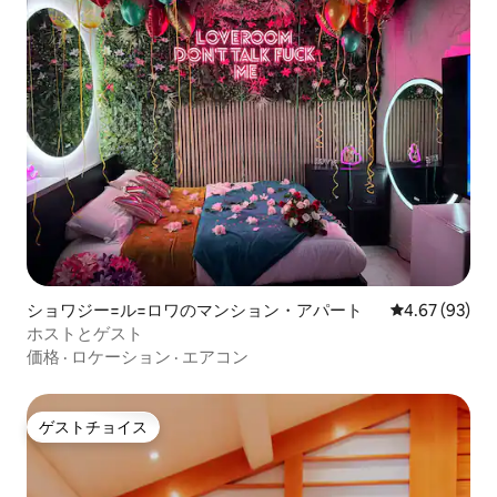
ショワジー=ル=ロワのマンション・アパート
レビュー93件
4.67 (93)
ホストとゲスト
価格
·
ロケーション
·
エアコン
ゲストチョイス
ゲストチョイス