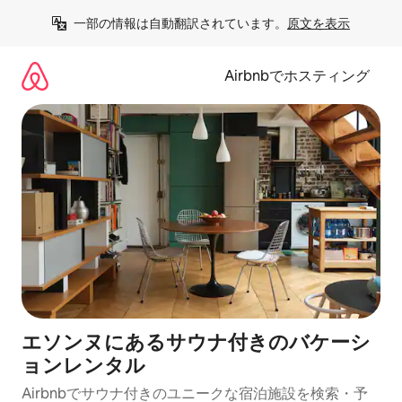
コ
一部の情報は自動翻訳されています。
原文を表示
ン
テ
ン
Airbnbでホスティング
ツ
に
ス
キ
ッ
プ
エソンヌにあるサウナ付きのバケーシ
ョンレンタル
Airbnbでサウナ付きのユニークな宿泊施設を検索・予