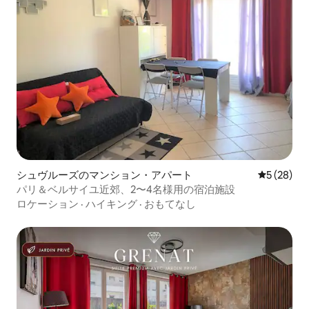
シュヴルーズのマンション・アパート
レビュー2
5 (28)
パリ＆ベルサイユ近郊、2〜4名様用の宿泊施設
ロケーション
·
ハイキング
·
おもてなし