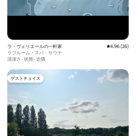
ラ・ヴェリエールの一軒家
レビュー26件
4.96 (26)
ラブルーム・スパ・サウナ
清潔さ
·
状態
·
近隣
ゲストチョイス
ゲストチョイス