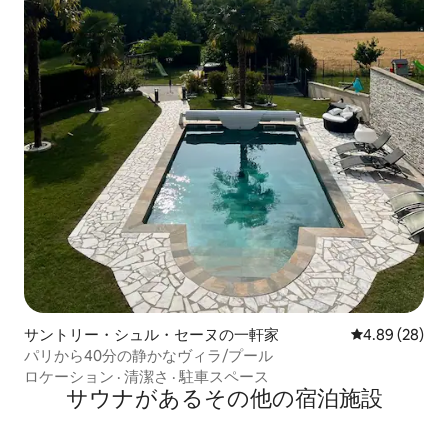
サントリー・シュル・セーヌの一軒家
レビュー28件
4.89 (28)
パリから40分の静かなヴィラ/プール
ロケーション
·
清潔さ
·
駐車スペース
サウナがあるその他の宿泊施設