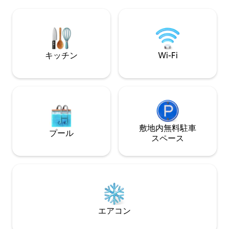
屋、レストラン、
Video、Disney +、Spotifyを備えたベッ
す。 敷地の奥側に位置し、最大4名様ま
ドの向かいにある🎬92インチの映画館 平
でご宿泊いただけ
和と豪華さの楽園に💫逃れて、ユニーク
名様につき50ユ
で思い出に残る体験をしましょう！
ます）。
キッチン
Wi-Fi
敷地内無料駐⁠車
プール
ス⁠ペ⁠ー⁠ス
エアコン