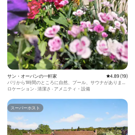
サン・オーバンの一軒家
レビュー19件
4.89 (19)
パリから1時間のところに自然、プール、サウナがありま
す！
ロケーション
·
清潔さ
·
アメニティ・設備
スーパーホスト
スーパーホスト