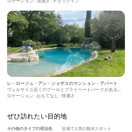
ロケーション
·
清潔さ
·
チェックイン
レ・ロージュ・アン・ジョザスのマンション・アパート
ヴェルサイユ近くのプールとプライベートパークがあるロ
フト
ロケーション
·
おもてなし
·
快適さ
ぜひ訪⁠れ⁠た⁠い目⁠的⁠地
その他のタ⁠イ⁠プ⁠の宿⁠泊⁠先
近場で人気の観光スポット