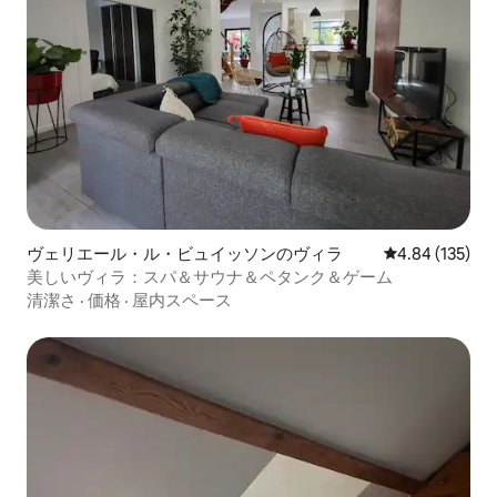
ヴェリエール・ル・ビュイッソンのヴィラ
レビュー135件
4.84 (135)
美しいヴィラ：スパ＆サウナ＆ペタンク＆ゲーム
清潔さ
·
価格
·
屋内スペース