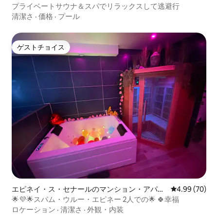
プライベートサウナ＆スパでリラックスして逃避行
清潔さ
·
価格
·
プール
ゲストチョイス
ゲストチョイス
エピネイ・ス・セナールのマンション・アパー
レビュー70件
4.99 (70)
ト
🌟💜🌟スパム・ウルー・エピネー 2人での🌟 🍀幸福
ロケーション
·
清潔さ
·
外観・内装