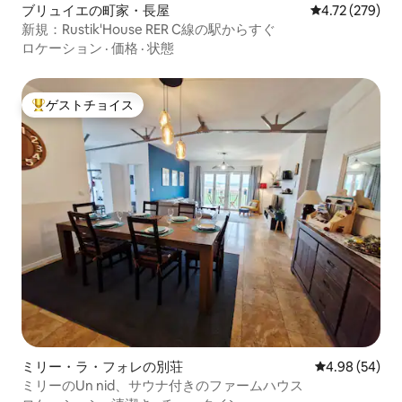
ブリュイエの町家・長屋
レビュー279件
4.72 (279)
新規：Rustik'House RER C線の駅からすぐ
ロケーション
·
価格
·
状態
ゲストチョイス
大好評のゲストチョイスです。
ミリー・ラ・フォレの別荘
レビュー54件
4.98 (54)
ミリーのUn nid、サウナ付きのファームハウス