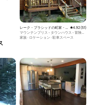
レーク・プラシッドの町家・
レビュー51件、5つ星
4.92 (51)
長屋
マウンテンブリス - タウンハウス - 冒険が
待っています
家族
·
ロケーション
·
駐車スペース
ス