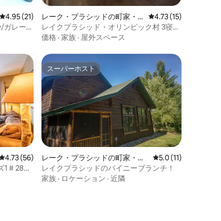
レビュー21件、5つ星中4.95つ星の平均評価
4.95 (21)
レーク・プラシッドの町家・
レビュー15件、5つ星
4.73 (15)
長屋
do w/ガレージ
レイクプラシッド・オリンピック村 3寝室
のプライベートタウンハウス
価格
·
家族
·
屋外スペース
スーパーホスト
スーパーホスト
レビュー56件、5つ星中4.73つ星の平均評価
4.73 (56)
レーク・プラシッドの町家・長
レビュー11件、5つ
5.0 (11)
屋
# 28
レイクプラシッドのパイニーブランチ！
家族
·
ロケーション
·
近隣