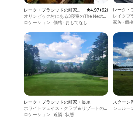
レーク・
レーク・プラシッドの町家・
レビュー62件、5つ星中
4.97 (62)
長屋
長屋
レイクプ
オリンピック村にある3寝室のThe Next
望む4寝
Adventure
家族
·
価
ロケーション
·
価格
·
おもてなし
レーク・プラシッドの町家・長屋
スクーン
ホワイトフェイス・クラブ＆リゾートの
シュルー
Bluffs 7！
グの隠れ
ロケーション
·
近隣
·
状態