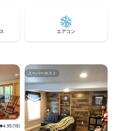
エリアま
パドリング、遊びを楽しめます。春はフ
ます。こ
ライフィッシングや静かな休暇に最適で
あるわけ
す。夏はハイキング、サイクリング、パ
当日の午
ドリングに最適です。冬はわずか3分先の
らせしま
ホワイトフェイスでスキーを楽しめま
150。
す。近くにはレストランやショップがあ
⁠ス
エアコン
ります。
スーパーホスト
スーパーホスト
レビュー19件、5つ星中4.95つ星の平均評価
4.95 (19)