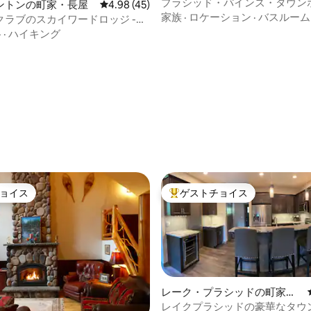
長屋
プラシッド・パインズ・タウン
ントンの町家・長屋
レビュー45件、5つ星中4.98つ星の平均評価
4.98 (45)
家族
·
ロケーション
·
バスルーム
クラブのスカイワードロッジ -
ンホーム
格
·
ハイキング
ョイス
ゲストチョイス
ョイス
大好評のゲストチョイスです。
レーク・プラシッドの町家・
中4.8つ星の平均評価
長屋
レイクプラシッドの豪華なタウ