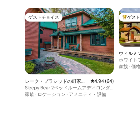
ゲストチョイス
ゲス
ゲストチョイス
大好評の
ウィルミ
ホワイト
新築4ベ
家族
·
価
レーク・プラシッドの町家・
レビュー64件、5つ星中
4.94 (64)
長屋
Sleepy Bear 2ベッドルームアディロンダ
ック、LPまで徒歩5分
家族
·
ロケーション
·
アメニティ・設備