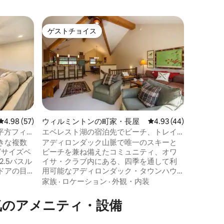
レーク・
ゲストチョイス
ゲス
ゲストチョイス
大好評
屋
町から数
エレガン
魅力的な
居心地の
家。レー
ら数分、
ら10マ
家族
·
ロ
プ場、ホ
の魅力的
付きのタ
レビュー57件、5つ星中4.98つ星の平均評価
4.98 (57)
ウィルミントンの町家・長屋
レビュー44件、5つ星
4.93 (44)
なスペー
0平方フィー
エベレスト湖の宿泊先でビーチ、トレイ
ーンポー
ル、アドベンチャーを楽しもう
きな複数
アディロンダック山脈で唯一のスキーと
ります。
グサイズベ
ビーチを兼ね備えたコミュニティ、オワ
ッチング
2.5バスル
イサ・クラブ内にある、四季を通して利
フ、テニ
ドアの目
用可能なアディロンダック・タウンハウ
ンヒル/
。リラッ
ス。有名なマス釣り場であるオーセーブ
スケート
家族
·
ロケーション
·
外観・内装
、ガスグリル
ル川西支流沿いのエベレスト湖では、砂
分！
ます。各
浜、遊び場、バレーボールコート、バー
気のアメニティ・設備
り、設備
ベキューエリア、ボートレンタルなどが
下の階に
整っており、子どもたちと一緒に水泳や