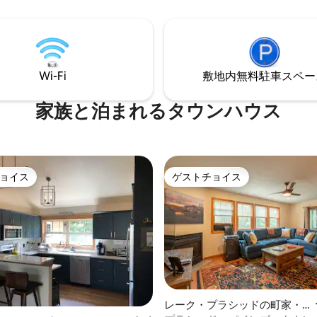
トラン、有名なEmma's Ice
は別の出口があり、後部の共用
mまで徒歩ですぐです。ホースショ
で完全に歩いて出ることができ
リーズウッズ、キーンバレーハ
このすべてのユニットにこれが
トレイル、ゴルフ、クロスカン
ではありません。チェックイン
たはダウンヒルホワイトフェイ
前11時以降に入室コードをお知
テンの両方に近いです。
す。レンタルライセンス：STR -3
Wi-Fi
敷地内無料駐⁠車ス⁠ペ⁠ー
家族と泊まれるタウンハウス
ョイス
ゲストチョイス
ョイス
ゲストチョイス
4.84つ星の平均評価
レーク・プラシッドの町家・