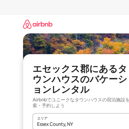
コ
ン
テ
ン
ツ
に
ス
キ
ッ
プ
エセックス郡にあるタ
ウンハウスのバケーシ
ョンレンタル
Airbnbでユニークなタウンハウスの宿泊施設
索・予約しよう
エリア
検索結果が表示されたら、上下の矢印キーを使っ