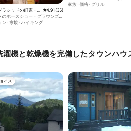
家族
·
価格
·
グリル
プラシッドの町家・
レビュー35件、5つ星中4.91つ星の平均評価
4.91 (35)
ドのホースショー・グラウンズ
R-200476
ョン
·
家族
·
ハイキング
洗濯機と乾燥機を完備したタウンハウ
ョイス
ョイス