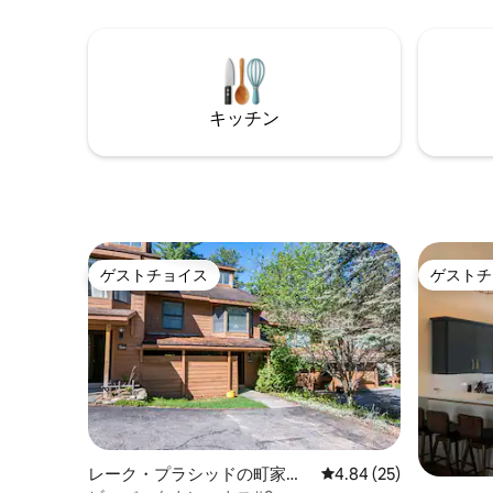
ントのレス
バス、ランドリーがあります。ビレッジ
Crea
まで徒歩4/10マイル。 ペットの同伴は禁
ー、ヘン
止されています/禁煙です。HOAの規則に
イピーク
より、敷地内でのボート、キャンピング
トリーま
カー、トレーラーの使用は禁止されてい
スマウン
キッチン
ます。乳幼児を含む最大宿泊人数は8名で
す。（レンタル許可番号#2025-STR-0414
）
ゲストチョイス
ゲストチ
ゲストチョイス
ゲストチ
レーク・プラシッドの町家・
レビュー25件、5つ星中
4.84 (25)