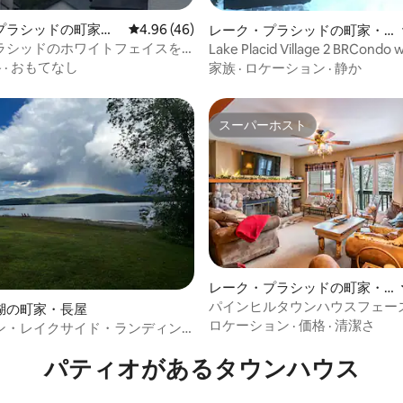
プラシッドの町家・
レビュー46件、5つ星中4.96つ星の平均評価
4.96 (46)
4.97つ星の平均評価
レーク・プラシッドの町家・
長屋
ラシッドのホワイトフェイスを
Lake Placid Village 2 BRCon
室のタウンハウス
(# 200218)
格
·
おもてなし
家族
·
ロケーション
·
静か
スーパーホスト
スーパーホスト
レーク・プラシッドの町家・
長屋
パインヒルタウンハウスフェーズ1 
湖の町家・長屋
STR # 200333
ロケーション
·
価格
·
清潔さ
ン・レイクサイド・ランディン
家
パティオがあるタウンハウス