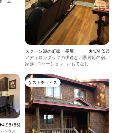
ホーム
スクーン湖の町家・長屋
レビュー57件、5つ星
4.74 (57)
アディロンダックの快適な四季対応の宿
泊先
家族
·
ロケーション
·
おもてなし
ゲストチョイス
ゲストチョイス
レビュー85件、5つ星中4.98つ星の平均評価
4.98 (85)
ンハウス