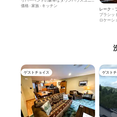
リバーベンドの豪華なタウンハウスユニ
ット21
価格
·
家族
·
キッチン
レーク・
長屋
プラシッ
の近く！ST
ロケーシ
ゲストチョイス
ゲストチ
ゲストチョイス
ゲストチ