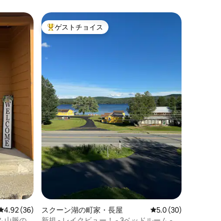
ゲストチョイス
大好評のゲストチョイスです。
レビュー36件、5つ星中4.92つ星の平均評価
4.92 (36)
スクーン湖の町家・長屋
レビュー30件、5つ星
5.0 (30)
ム山脈の
新規 - レイクビュー！ - 3ベッドルーム - 6