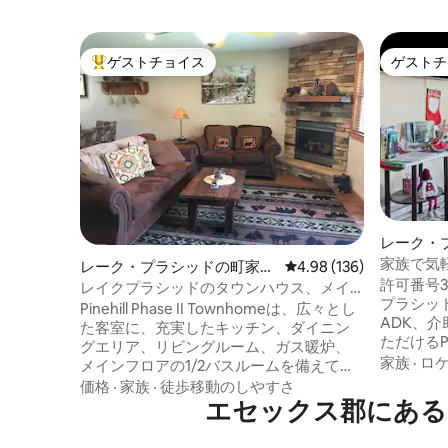
ゲストチョイス
ゲストチ
大好評のゲストチョイスです。
ゲストチ
レーク・
長屋
家族で気
レーク・プラシッドの町家・
レビュー136件、5つ星
4.98 (136)
許可番号300110。
長屋
レイクプラシッドのタウンハウス、メイ
プラシッ
ンストリートまで徒歩圏内
Pinehill Phase II Townhomeは、広々とし
ADK、
た客室に、充実したキッチン、ダイニン
ただけるPi
グエリア、リビングルーム、ガス暖炉、
達やご親
家族
·
ロ
メインフロアの1/2バスルームを備えてい
ウナ。遊び
ます。各寝室とメインフロアのリビング
価格
·
家族
·
徒歩移動のしやすさ
歩圏内です。 アイアンマン
ルームにはポータブルエアコンがありま
エセックス郡にある
ミラーレ
す。2階には寝室2部屋、フルバスルーム
ト、メイ
があります。下の階には寝室、書斎、3/4