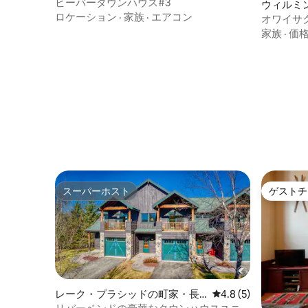
長屋
ビーバータウンハウス#3
ウィルミ
ロケーション
·
家族
·
エアコン
オワイサ
ADKタウ
家族
·
価
スーパーホスト
ゲストチ
スーパーホスト
ゲストチ
レーク・プラシッドの町家・長
レビュー5件、5つ星
4.8 (5)
屋