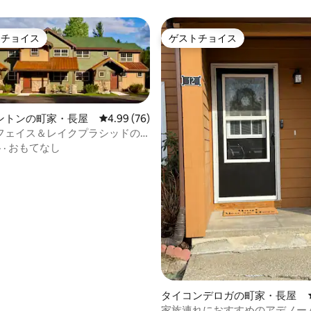
トチョイス
ゲストチョイス
ゲストチョイスです。
ゲストチョイス
ントンの町家・長屋
レビュー76件、5つ星中4.99つ星の平均評価
4.99 (76)
フェイス＆レイクプラシッドの
ッドルーム
格
·
おもてなし
4.94つ星の平均評価
タイコンデロガの町家・長屋
家族連れにおすすめのアデノー