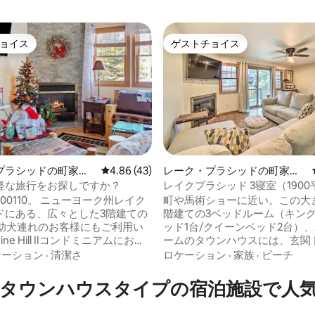
ョイス
ゲストチョイス
ョイス
ゲストチョイス
プラシッドの町家・
レビュー43件、5つ星中4.86つ星の平均評価
4.86 (43)
レーク・プラシッドの町家・
長屋
軽な旅行をお探しですか？
レイクプラシッド 3寝室（190
中4.98つ星の平均評価
ト）タウンハウス 静か- 7/8人
 ニューヨーク州レイク
町や馬術ショーに近い。この大
ドにある、広々とした3階建ての
階建ての3ベッドルーム（キン
介助犬連れのお客様にもご利用い
ッド1台/クイーンベッド2台）、
ne Hill IIコンドミニアムにお友
ームのタウンハウスには、玄関
戚をお連れください。暖炉とサ
の前に駐車スペースがあります
ケーション
·
清潔さ
ロケーション
·
家族
·
ビーチ
場とLisa Gのレストランまで徒
クスできるソファ、Roku TV
コース沿い。
など、多くのアメニティがあり
タウンハウスタイプの宿泊施設で人
イク、公共ビーチ、テニスコー
テレビエリアに多数の座席があ
ンストリート、ウォーターフロ
の整ったキッチンがあります。