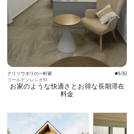
クリソウポリの一軒家
レビュー
5 (5)
ゴールデンレシオ51
お家のような快⁠適⁠さ⁠とお⁠得⁠な長⁠期⁠滞⁠在
料⁠金