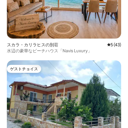
スカラ・カリラヒスの別荘
レビュー4
5 (43)
水辺の豪華なビーチハウス「Navis Luxury」
ゲストチョイス
ゲストチョイス