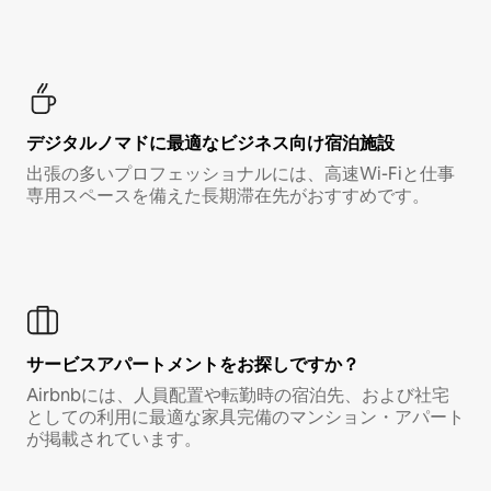
デジタルノマド⁠に最⁠適⁠なビ⁠ジ⁠ネ⁠ス⁠向⁠け宿⁠泊⁠施⁠設
出張の多いプロフェッショナルには、高速Wi-Fiと仕事
専用スペースを備えた長期滞在先がおすすめです。
サービスアパートメントをお探しですか？
Airbnbには、人員配置や転勤時の宿泊先、および社宅
としての利用に最適な家具完備のマンション・アパート
が掲載されています。