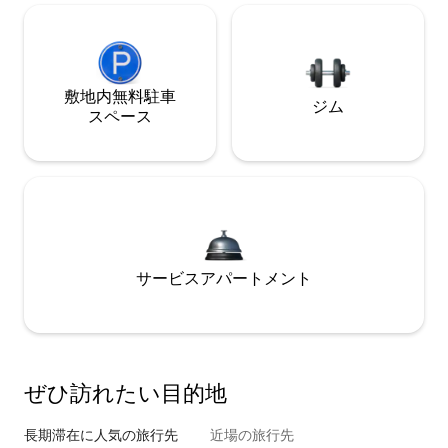
敷地内無料駐⁠車
ジム
ス⁠ペ⁠ー⁠ス
サービスアパートメント
ぜひ訪⁠れ⁠た⁠い目⁠的⁠地
長期滞在に人気の旅行先
近場の旅行先