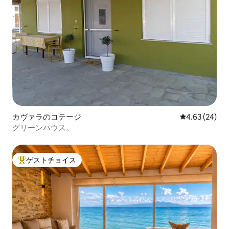
カヴァラのコテージ
レビュー24件
4.63 (24)
グリーンハウス。
ゲストチョイス
大好評のゲストチョイスです。