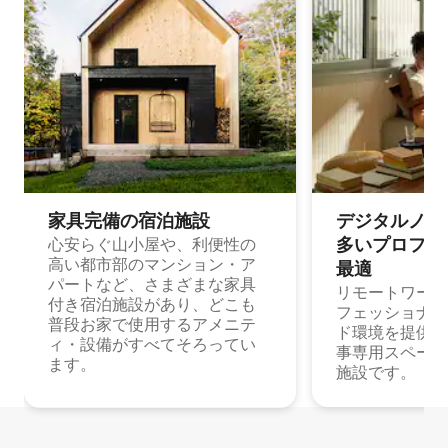
家具完備の宿⁠泊⁠施⁠設
デジタルノマド
多⁠いプ⁠ロ⁠フ⁠ェ⁠
心安らぐ山小屋や、利便性の
高い都市部のマンション・ア
最⁠適
パートなど、さまざまな家具
リモートワーク
付き宿泊施設があり、どこも
フェッショナル
普段お家で使用するアメニテ
ド環境を提供する
ィ・設備がすべてそろってい
事専用スペース
ます。
施設です。