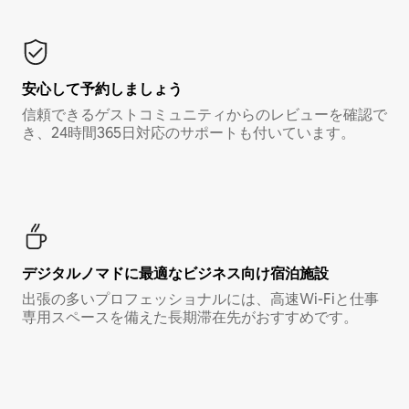
安心して予約しましょう
信頼できるゲストコミュニティからのレビューを確認で
き、24時間365日対応のサポートも付いています。
デジタルノマド⁠に最⁠適⁠なビ⁠ジ⁠ネ⁠ス⁠向⁠け宿⁠泊⁠施⁠設
出張の多いプロフェッショナルには、高速Wi-Fiと仕事
専用スペースを備えた長期滞在先がおすすめです。