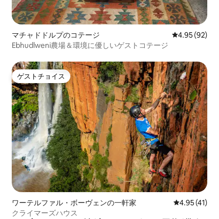
マチャドドルプのコテージ
レビュー92件
4.95 (92)
Ebhudlweni農場＆環境に優しいゲストコテージ
ゲストチョイス
ゲストチョイス
ワーテルファル・ボーヴェンの一軒家
レビュー41件
4.95 (41)
クライマーズハウス