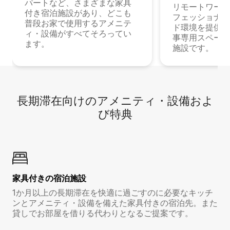
パートなど、さまざまな家具
リモートワーク
付き宿泊施設があり、どこも
フェッショナル
普段お家で使用するアメニテ
ド環境を提供する
ィ・設備がすべてそろってい
事専用スペース
ます。
施設です。
長期滞在向け⁠のア⁠メ⁠ニ⁠テ⁠ィ⁠・設⁠備⁠およ
び特⁠典
家具付き⁠の宿⁠泊⁠施⁠設
1か月以上の長期滞在を快適に過ごすのに必要なキッチ
ンとアメニティ・設備を備えた家具付きの宿泊先。また
貸しでお部屋を借りる代わりとなるご提案です。