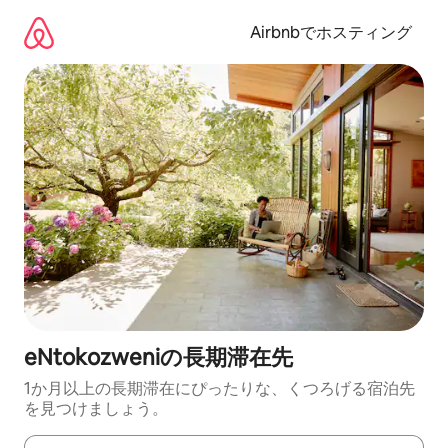
コ
ン
Airbnbでホスティング
テ
ン
ツ
に
ス
キ
ッ
プ
eNtokozweniの長期滞在先
1か月以上の長期滞在にぴったりな、くつろげる宿泊先
を見つけましょう。