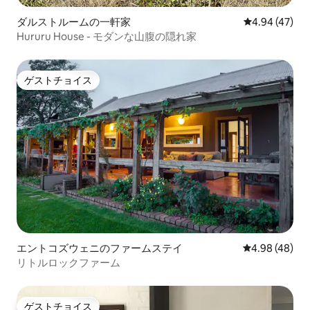
ダルストルームの一軒家
レビュー47件
4.94 (47)
Hururu House - モダンな山腹の隠れ家
ゲストチョイス
ゲストチョイス
エントコズウェニのファームステイ
レビュー48件
4.98 (48)
リトルロックファーム
ゲストチョイス