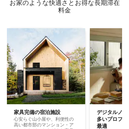
お家のような快⁠適⁠さ⁠とお⁠得⁠な長⁠期⁠滞⁠在
料⁠金
家具完備の宿⁠泊⁠施⁠設
デジタルノマド
多⁠いプ⁠ロ⁠フ⁠ェ⁠
心安らぐ山小屋や、利便性の
高い都市部のマンション・ア
最⁠適