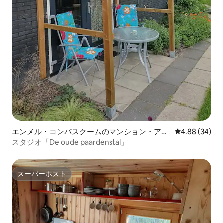
エンメル・コンパスクームのマンション・アパ
レビュー34件
4.88 (34)
ート
スタジオ「De oude paardenstal」
スーパーホスト
スーパーホスト