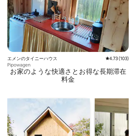
エメンのタイニーハウス
レビュー103件
4.73 (103)
Pipowagen
お家のような快⁠適⁠さ⁠とお⁠得⁠な長⁠期⁠滞⁠在
料⁠金