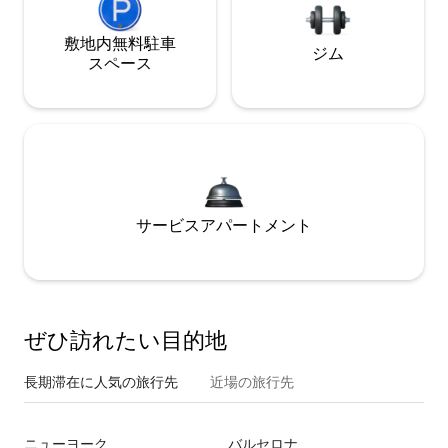
敷地内無料駐⁠車
ジム
ス⁠ペ⁠ー⁠ス
サービスアパートメント
ぜひ訪⁠れ⁠た⁠い目⁠的⁠地
長期滞在に人気の旅行先
近場の旅行先
ニューヨーク
バルセロナ