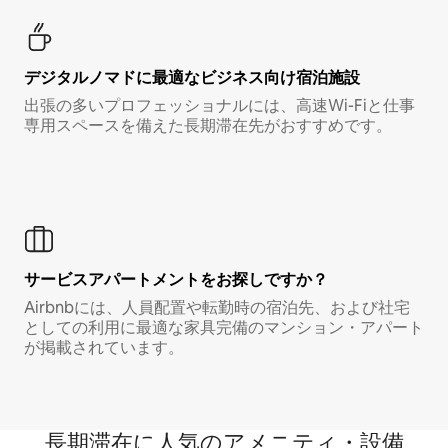
デジタルノマド⁠に最⁠適⁠なビ⁠ジ⁠ネ⁠ス⁠向⁠け宿⁠泊⁠施⁠設
出張の多いプロフェッショナルには、高速Wi-Fiと仕事
専用スペースを備えた長期滞在先がおすすめです。
サービスアパートメントをお探しですか？
Airbnbには、人員配置や転勤時の宿泊先、および社宅
としての利用に最適な家具完備のマンション・アパート
が掲載されています。
長期滞在に人気のアメニティ・設備