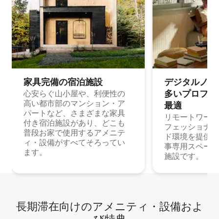
家具完備の宿⁠泊⁠施⁠設
デジタルノマド
多⁠いプ⁠ロ⁠フ⁠ェ⁠
心安らぐ山小屋や、利便性の
高い都市部のマンション・ア
最⁠適
パートなど、さまざまな家具
リモートワーク
付き宿泊施設があり、どこも
フェッショナル
普段お家で使用するアメニテ
ド環境を提供する
ィ・設備がすべてそろってい
事専用スペース
ます。
施設です。
長期滞在向け⁠のア⁠メ⁠ニ⁠テ⁠ィ⁠・設⁠備⁠およ