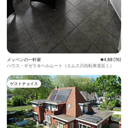
メッペンの一軒家
レビュー76件
4.88 (76)
ハウス・ギゼラ＆ヘルムート（エムス川自転車道近く）
ゲストチョイス
ゲストチョイス