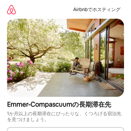
コ
ン
Airbnbでホスティング
テ
ン
ツ
に
ス
キ
ッ
プ
Emmer-Compascuumの長期滞在先
1か月以上の長期滞在にぴったりな、くつろげる宿泊先
を見つけましょう。