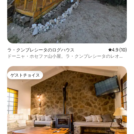
ラ・クンブレシータのログハウス
レビュー10
4.9 (10)
ドーニャ・ホセファ山小屋。ラ・クンブレシータのレオノ
ール
ゲストチョイス
ゲストチョイス