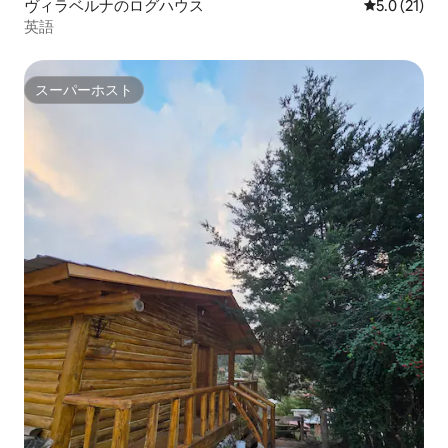
ヴィラベルナのログハウス
レビュー21
5.0 (21)
英語
スーパーホスト
スーパーホスト