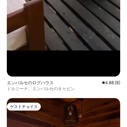
エンバルセのログハウス
レビュー8件
4.88 (8)
ドルジーナ、エンバルセのキャビン
ゲストチョイス
ゲストチョイス