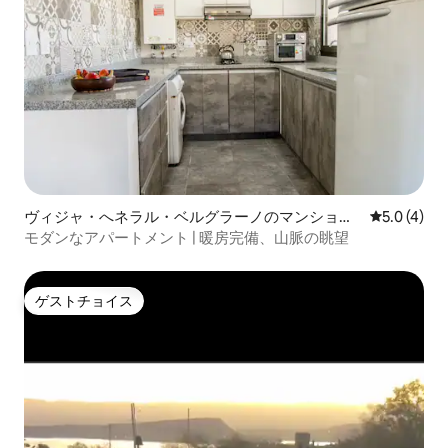
ヴィジャ・へネラル・ベルグラーノのマンショ
レビュー4
5.0 (4)
ン・アパート
モダンなアパートメント | 暖房完備、山脈の眺望
ゲストチョイス
ゲストチョイス