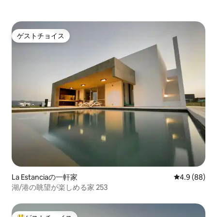
ゲストチョイス
ゲストチョイス
La Estanciaの一軒家
レビュー88
4.9 (88)
湖/港の眺望が楽しめる家 253