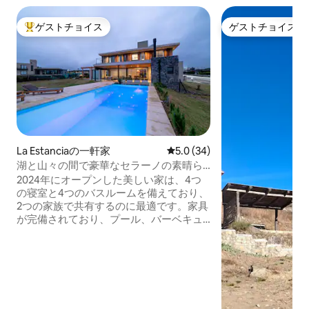
ゲストチョイス
ゲストチョイス
大好評のゲストチョイスです。
ゲストチョイス
La Estanciaの一軒家
レビュー34件、5つ星中5.0
5.0 (34)
湖と山々の間で豪華なセラーノの素晴ら
しさを満喫しよう
2024年にオープンした美しい家は、4つ
の寝室と4つのバスルームを備えており、
2つの家族で共有するのに最適です。家具
が完備されており、プール、バーベキュ
ーとトローメンの薪窯のあるギャラリ
ー、3台分のガレージ、暖房、すべての客
室にエアコン、洗濯機、食器洗い機、テ
レビ、Wi-Fi、フルキッチンが備わってい
ます。カントリーでは、湖、レストラ
ン、テニスコート、バレーボール、サッ