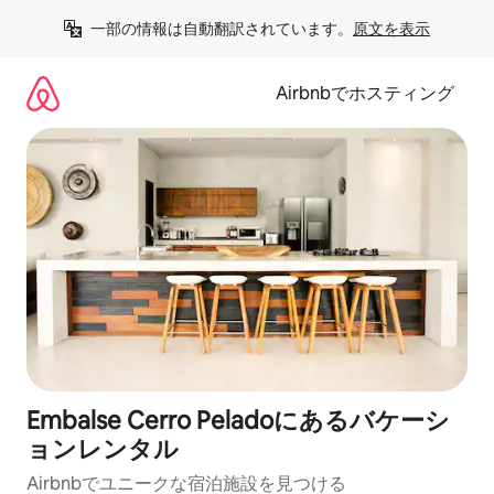
コ
一部の情報は自動翻訳されています。
原文を表示
ン
テ
ン
Airbnbでホスティング
ツ
に
ス
キ
ッ
プ
Embalse Cerro Peladoにあるバケーシ
ョンレンタル
Airbnbでユニークな宿泊施設を見つける