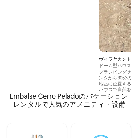
カー、ゲームルーム、ジム、サウナをご
利用いただけます。湖と山々の壮大な景
色をお楽しみください
ヴィラヤカントの
ドーム型ハウスUme
グランピング カラムチタのヴィラ・ヤカ
ンタから30分の
地区に位置する3
ハウスで自然を満
Embalse Cerro Peladoのバケーション
のままの美しい野
て利用されていま
レンタルで人気のアメニティ・設備
いくつかあり、豊
ような日の出と夕
物、そしてオープ
ます。 100%太
ル）。 未舗装道路は約20 kmあり、車で
行けます。