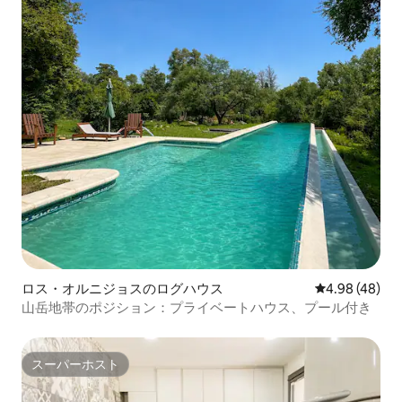
ロス・オルニジョスのログハウス
レビュー48件
4.98 (48)
山岳地帯のポジション：プライベートハウス、プール付き
スーパーホスト
スーパーホスト