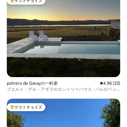
ゲストチョイス
大好評のゲストチョイスです。
potrero de Garayの一軒家
レビュー23件
4.96 (23)
プエルト・デル・アギラのカントリーハウス - バルロベン
ト
ゲストチョイス
大好評のゲストチョイスです。