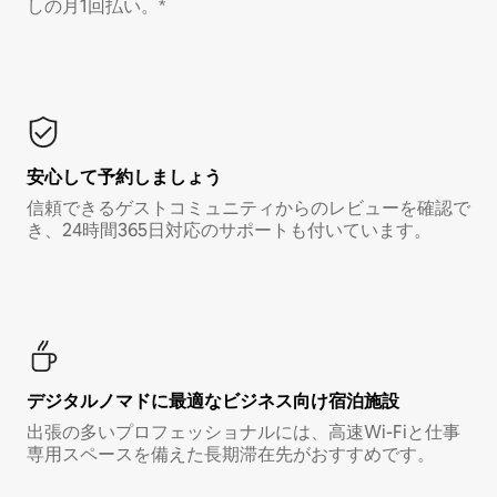
しの月1回払い。*
安心して予約しましょう
信頼できるゲストコミュニティからのレビューを確認で
き、24時間365日対応のサポートも付いています。
デジタルノマド⁠に最⁠適⁠なビ⁠ジ⁠ネ⁠ス⁠向⁠け宿⁠泊⁠施⁠設
出張の多いプロフェッショナルには、高速Wi-Fiと仕事
専用スペースを備えた長期滞在先がおすすめです。