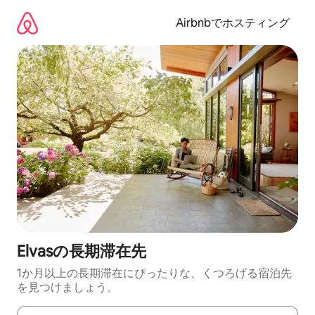
コ
ン
Airbnbでホスティング
テ
ン
ツ
に
ス
キ
ッ
プ
Elvasの長期滞在先
1か月以上の長期滞在にぴったりな、くつろげる宿泊先
を見つけましょう。