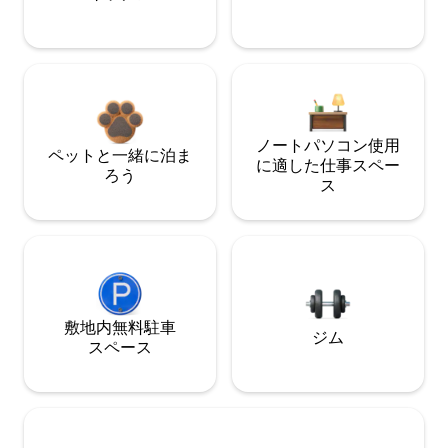
ノートパソコン使用
ペットと一緒に泊ま
に適した仕事スペー
ろう
ス
敷地内無料駐⁠車
ジム
ス⁠ペ⁠ー⁠ス