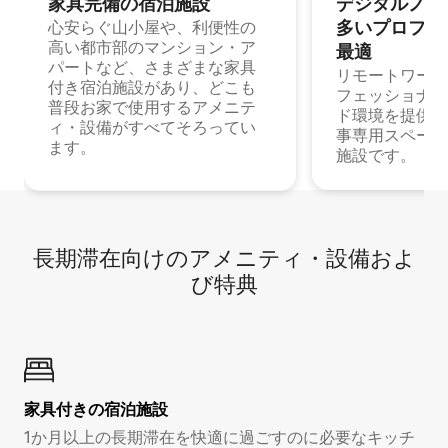
家具完備の宿⁠泊⁠施⁠設
デジタルノマド
多⁠いプ⁠ロ⁠フ⁠ェ⁠
心安らぐ山小屋や、利便性の
高い都市部のマンション・ア
最⁠適
パートなど、さまざまな家具
リモートワーク
付き宿泊施設があり、どこも
フェッショナル
普段お家で使用するアメニテ
ド環境を提供する
ィ・設備がすべてそろってい
事専用スペース
ます。
施設です。
長期滞在向け⁠のア⁠メ⁠ニ⁠テ⁠ィ⁠・設⁠備⁠およ
び特⁠典
家具付き⁠の宿⁠泊⁠施⁠設
1か月以上の長期滞在を快適に過ごすのに必要なキッチ