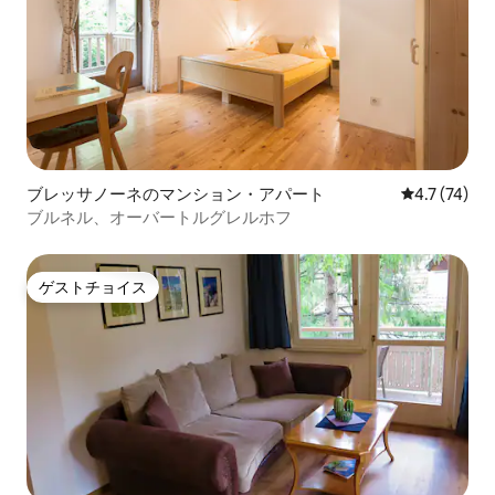
ブレッサノーネのマンション・アパート
レビュー74
4.7 (74)
ブルネル、オーバートルグレルホフ
ゲストチョイス
ゲストチョイス