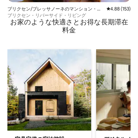
ブリクセン/ブレッサノーネのマンション・ア
レビュー153件
4.88 (153)
パート
ブリクセン・リバーサイド・リビング
お家のような快⁠適⁠さ⁠とお⁠得⁠な長⁠期⁠滞⁠在
料⁠金