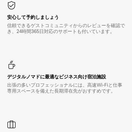
安心して予約しましょう
信頼できるゲストコミュニティからのレビューを確認で
き、24時間365日対応のサポートも付いています。
デジタルノマド⁠に最⁠適⁠なビ⁠ジ⁠ネ⁠ス⁠向⁠け宿⁠泊⁠施⁠設
出張の多いプロフェッショナルには、高速Wi-Fiと仕事
専用スペースを備えた長期滞在先がおすすめです。