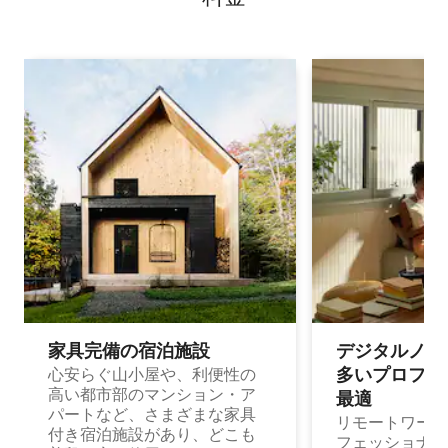
家具完備の宿⁠泊⁠施⁠設
デジタルノマド
多⁠いプ⁠ロ⁠フ⁠ェ⁠
心安らぐ山小屋や、利便性の
高い都市部のマンション・ア
最⁠適
パートなど、さまざまな家具
リモートワーク
付き宿泊施設があり、どこも
フェッショナル