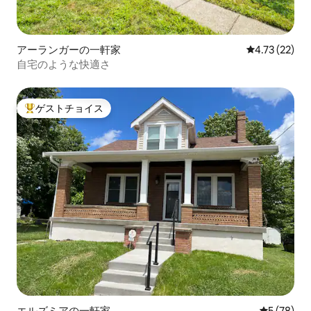
アーランガーの一軒家
レビュー22件
4.73 (22)
自宅のような快適さ
ゲストチョイス
大好評のゲストチョイスです。
エルズミアの一軒家
レビュー7
5 (78)