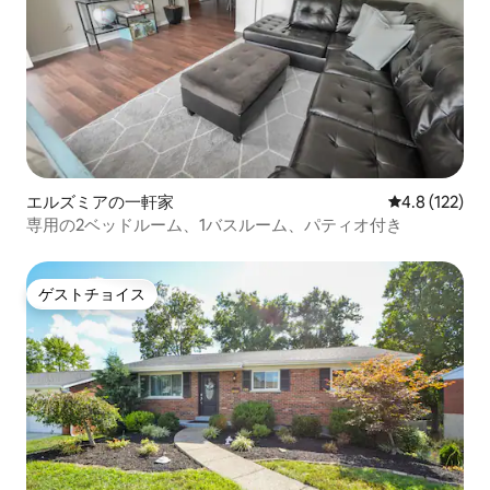
エルズミアの一軒家
レビュー122
4.8 (122)
専用の2ベッドルーム、1バスルーム、パティオ付き
ゲストチョイス
ゲストチョイス