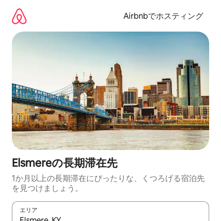
コ
ン
Airbnbでホスティング
テ
ン
ツ
に
ス
キ
ッ
プ
Elsmereの長期滞在先
1か月以上の長期滞在にぴったりな、くつろげる宿泊先
を見つけましょう。
エリア
検索結果が表示されたら、上下の矢印キーを使って移動するか、