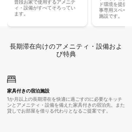
普段お家で使用するアメニテ
ド環境を提供する
ィ・設備がすべてそろってい
事専用スペース
ます。
施設です。
長期滞在向け⁠のア⁠メ⁠ニ⁠テ⁠ィ⁠・設⁠備⁠およ
び特⁠典
家具付き⁠の宿⁠泊⁠施⁠設
1か月以上の長期滞在を快適に過ごすのに必要なキッチ
ンとアメニティ・設備を備えた家具付きの宿泊先。また
貸しでお部屋を借りる代わりとなるご提案です。