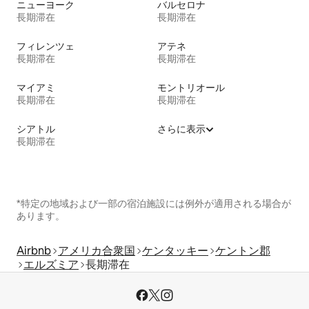
ニューヨーク
バルセロナ
長期滞在
長期滞在
フィレンツェ
アテネ
長期滞在
長期滞在
マイアミ
モントリオール
長期滞在
長期滞在
シアトル
さらに表示
長期滞在
*特定の地域および一部の宿泊施設には例外が適用される場合が
あります。
Airbnb
アメリカ合衆国
ケンタッキー
ケントン郡
エルズミア
長期滞在