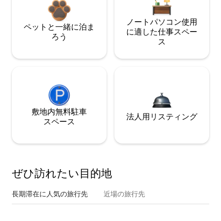
ノートパソコン使用
ペットと一緒に泊ま
に適した仕事スペー
ろう
ス
敷地内無料駐⁠車
法人用リスティング
ス⁠ペ⁠ー⁠ス
ぜひ訪⁠れ⁠た⁠い目⁠的⁠地
長期滞在に人気の旅行先
近場の旅行先