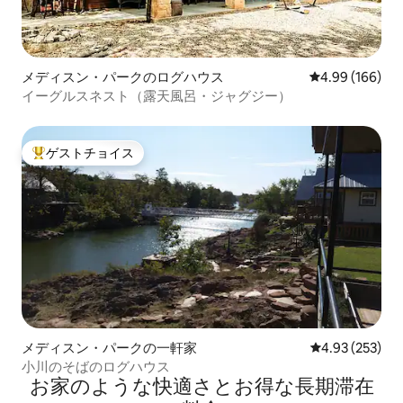
メディスン・パークのログハウス
レビュー166件
4.99 (166)
イーグルスネスト（露天風呂・ジャグジー）
ゲストチョイス
大好評のゲストチョイスです。
メディスン・パークの一軒家
レビュー253件
4.93 (253)
小川のそばのログハウス
お家のような快⁠適⁠さ⁠とお⁠得⁠な長⁠期⁠滞⁠在