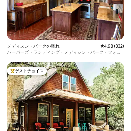
メディスン・パークの離れ
レビュー332件
4.98 (332)
ハーパーズ・ランディング・メディシン・パーク・フォー
ト・シル難民キャンプ
ゲストチョイス
大好評のゲストチョイスです。