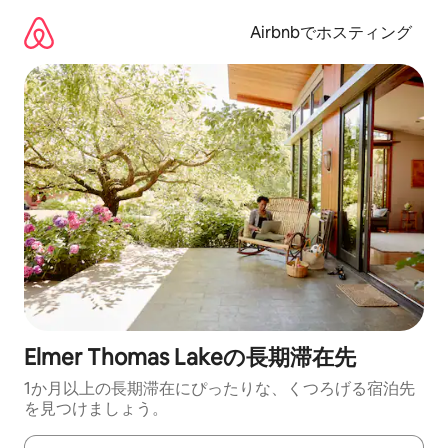
コ
ン
Airbnbでホスティング
テ
ン
ツ
に
ス
キ
ッ
プ
Elmer Thomas Lakeの長期滞在先
1か月以上の長期滞在にぴったりな、くつろげる宿泊先
を見つけましょう。