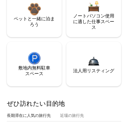
ノートパソコン使用
ペットと一緒に泊ま
に適した仕事スペー
ろう
ス
敷地内無料駐⁠車
法人用リスティング
ス⁠ペ⁠ー⁠ス
ぜひ訪⁠れ⁠た⁠い目⁠的⁠地
長期滞在に人気の旅行先
近場の旅行先