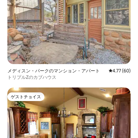
メディスン・パークのマンション・アパート
レビュー60件
4.77 (60)
トリプルZのカブハウス
ゲストチョイス
ゲストチョイス