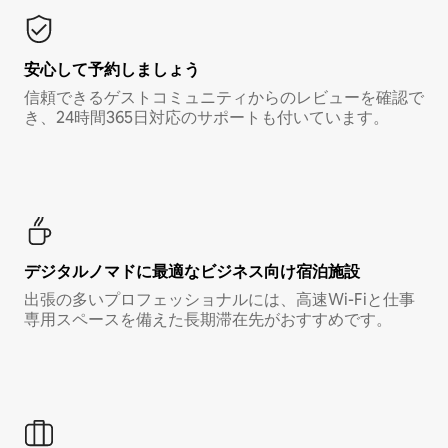
安心して予約しましょう
信頼できるゲストコミュニティからのレビューを確認で
き、24時間365日対応のサポートも付いています。
デジタルノマド⁠に最⁠適⁠なビ⁠ジ⁠ネ⁠ス⁠向⁠け宿⁠泊⁠施⁠設
出張の多いプロフェッショナルには、高速Wi-Fiと仕事
専用スペースを備えた長期滞在先がおすすめです。