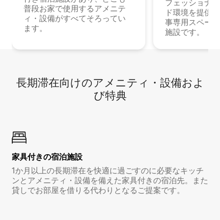
フェッショナル
普段お家で使用するアメニテ
ド環境を提供する
ィ・設備がすべてそろってい
事専用スペース
ます。
施設です。
長期滞在向け⁠のア⁠メ⁠ニ⁠テ⁠ィ⁠・設⁠備⁠およ
び特⁠典
家具付き⁠の宿⁠泊⁠施⁠設
1か月以上の長期滞在を快適に過ごすのに必要なキッチ
ンとアメニティ・設備を備えた家具付きの宿泊先。また
貸しでお部屋を借りる代わりとなるご提案です。