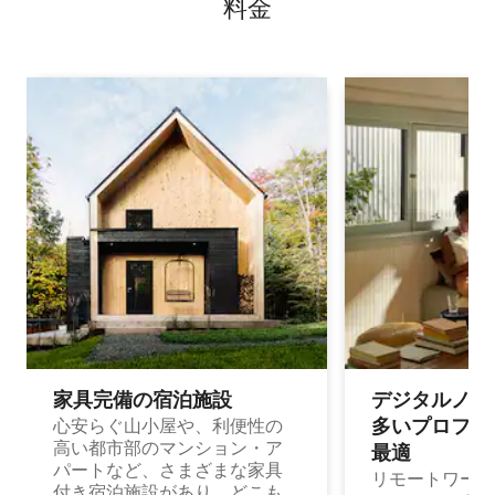
料⁠金
家具完備の宿⁠泊⁠施⁠設
デジタルノマド
多⁠いプ⁠ロ⁠フ⁠ェ⁠
心安らぐ山小屋や、利便性の
高い都市部のマンション・ア
最⁠適
パートなど、さまざまな家具
リモートワーク
付き宿泊施設があり、どこも