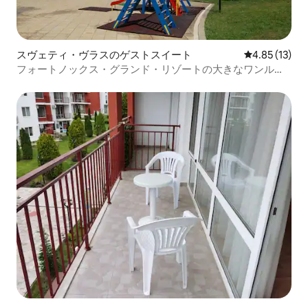
スヴェティ・ヴラスのゲストスイート
レビュー13件
4.85 (13)
フォートノックス・グランド・リゾートの大きなワンルー
ム