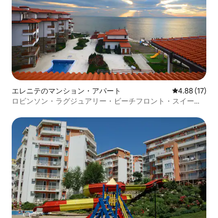
エレニテのマンション・アパート
レビュー17件
4.88 (17)
ロビンソン・ラグジュアリー・ビーチフロント・スイート
（大家族向け）