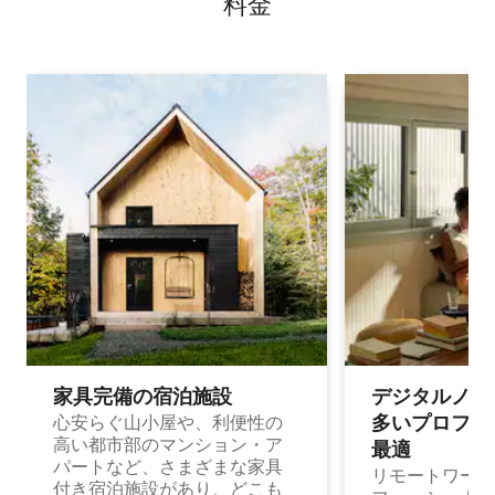
料⁠金
家具完備の宿⁠泊⁠施⁠設
デジタルノマド
多⁠いプ⁠ロ⁠フ⁠ェ⁠
心安らぐ山小屋や、利便性の
高い都市部のマンション・ア
最⁠適
パートなど、さまざまな家具
リモートワーク
付き宿泊施設があり、どこも