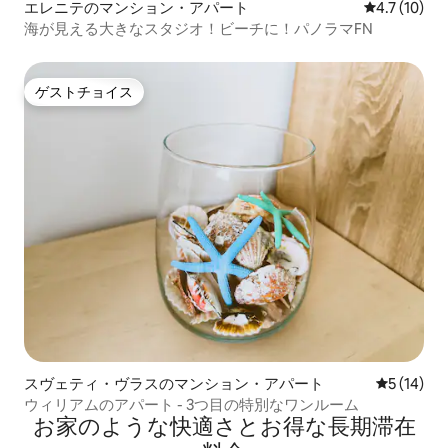
エレニテのマンション・アパート
レビュー10
4.7 (10)
海が見える大きなスタジオ！ビーチに！パノラマFN
ゲストチョイス
ゲストチョイス
スヴェティ・ヴラスのマンション・アパート
レビュー1
5 (14)
ウィリアムのアパート - 3つ目の特別なワンルーム
お家のような快⁠適⁠さ⁠とお⁠得⁠な長⁠期⁠滞⁠在