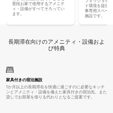
フェッショナル
普段お家で使用するアメニテ
ド環境を提供する
ィ・設備がすべてそろってい
事専用スペース
ます。
施設です。
長期滞在向け⁠のア⁠メ⁠ニ⁠テ⁠ィ⁠・設⁠備⁠およ
び特⁠典
家具付き⁠の宿⁠泊⁠施⁠設
1か月以上の長期滞在を快適に過ごすのに必要なキッチ
ンとアメニティ・設備を備えた家具付きの宿泊先。また
貸しでお部屋を借りる代わりとなるご提案です。