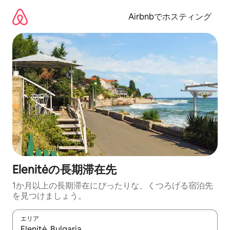
コ
ン
Airbnbでホスティング
テ
ン
ツ
に
ス
キ
ッ
プ
Elenitėの長期滞在先
1か月以上の長期滞在にぴったりな、くつろげる宿泊先
を見つけましょう。
エリア
検索結果が表示されたら、上下の矢印キーを使って移動するか、