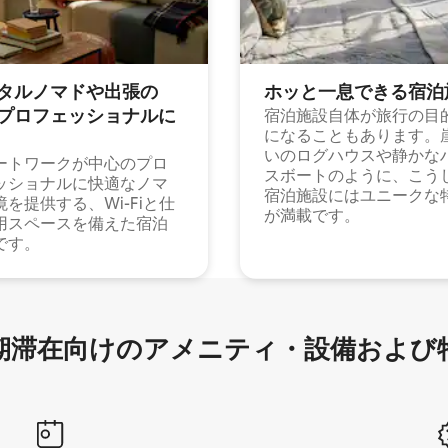
タルノマドや出⁠張⁠の
ホッと一⁠息⁠で⁠き⁠る宿⁠泊
⁠ロ⁠フ⁠ェ⁠ッ⁠シ⁠ョ⁠ナ⁠ル⁠に
宿泊施設自体が旅行の目
になることもあります。
いのログハウスや静かな
ートワークが中心のプロ
スボートのように、こう
ッショナルに快適なノマ
宿泊施設にはユニークな
境を提供する、Wi-Fiと仕
が満載です。
用スペースを備えた宿泊
です。
滞在向け⁠のア⁠メ⁠ニ⁠テ⁠ィ⁠・設⁠備⁠および