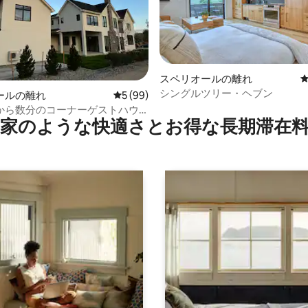
つ星中5つ星の平均評価
スペリオールの離れ
シングルツリー・ヘブン
ールの離れ
レビュー99件、5つ星中5つ星の平均評価
5 (99)
から数分のコーナーゲストハウ
家のような快⁠適⁠さ⁠とお⁠得⁠な長⁠期⁠滞⁠在料