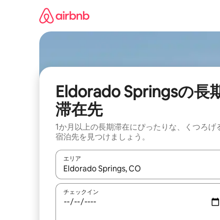
コ
ン
テ
ン
ツ
に
ス
キ
ッ
Eldorado Springsの長
プ
滞在先
1か月以上の長期滞在にぴったりな、くつろげ
宿泊先を見つけましょう。
エリア
検索結果が表示されたら、上下の矢印キーを使っ
チェックイン