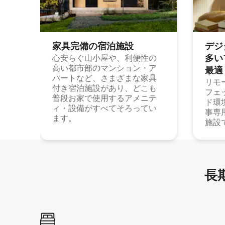
家具完備の宿⁠泊⁠施⁠設
デジ
多⁠いプ
心安らぐ山小屋や、利便性の
高い都市部のマンション・ア
最⁠適
パートなど、さまざまな家具
リモ
付き宿泊施設があり、どこも
フェ
普段お家で使用するアメニテ
ド環
ィ・設備がすべてそろってい
事専
ます。
施設
長期