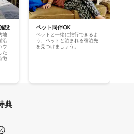
施⁠設
ペット同⁠伴OK
的地
ペットと一緒に旅行できるよ
崖沿
う、ペットと泊まれる宿泊先
ハウ
を見つけましょう。
した
特徴
特⁠典