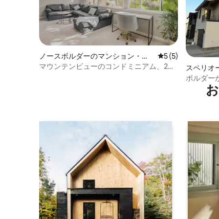
ノースボルダーのマンション・ア
レビュー5件、5
5 (5)
パート
マウンテンビューのコンドミニアム、2ベ
スペリオ
ッド
ボルダー
お
ス