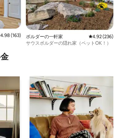
レビュー163件、5つ星中4.98つ星の平均評価
4.98 (163)
ボルダーの一軒家
レビュー236件、5つ星
4.92 (236)
サウスボルダーの隠れ家（ペットOK！）
⁠金