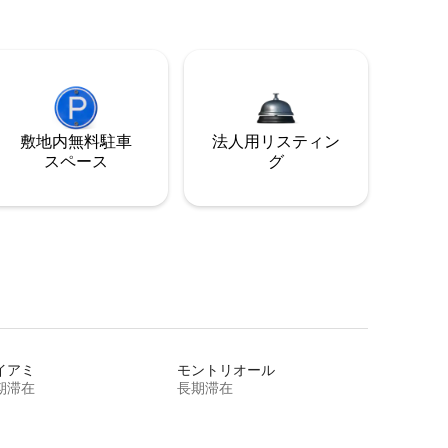
敷地内無料駐⁠車
法人用リスティン
ス⁠ペ⁠ー⁠ス
グ
イアミ
モントリオール
期滞在
長期滞在