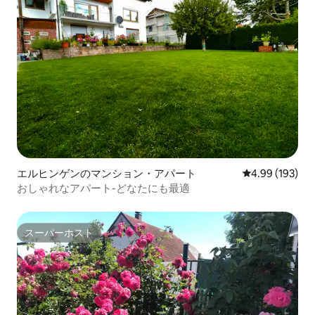
エルヒンゲンのマンション・アパート
レビュー193件
4.99 (193)
おしゃれなアパート-どなたにも最適
スーパーホスト
スーパーホスト