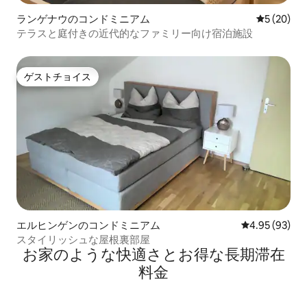
ランゲナウのコンドミニアム
レビュー2
5 (20)
テラスと庭付きの近代的なファミリー向け宿泊施設
ゲストチョイス
ゲストチョイス
エルヒンゲンのコンドミニアム
レビュー93件
4.95 (93)
スタイリッシュな屋根裏部屋
お家のような快⁠適⁠さ⁠とお⁠得⁠な長⁠期⁠滞⁠在
料⁠金