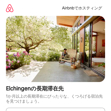
コ
ン
Airbnbでホスティング
テ
ン
ツ
に
ス
キ
ッ
プ
Elchingenの長期滞在先
1か月以上の長期滞在にぴったりな、くつろげる宿泊先
を見つけましょう。