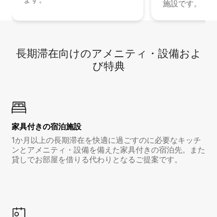
施設です。
長期滞在向け⁠のア⁠メ⁠ニ⁠テ⁠ィ⁠・設⁠備⁠およ
び特⁠典
家具付き⁠の宿⁠泊⁠施⁠設
1か月以上の長期滞在を快適に過ごすのに必要なキッチ
ンとアメニティ・設備を備えた家具付きの宿泊先。また
貸しでお部屋を借りる代わりとなるご提案です。