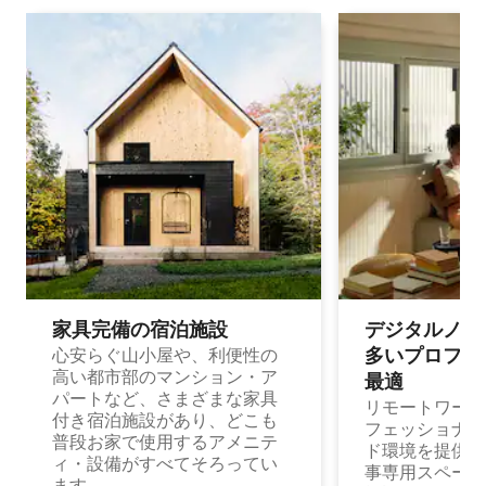
家具完備の宿⁠泊⁠施⁠設
デジタルノマド
多⁠いプ⁠ロ⁠フ⁠ェ⁠
心安らぐ山小屋や、利便性の
高い都市部のマンション・ア
最⁠適
パートなど、さまざまな家具
リモートワーク
付き宿泊施設があり、どこも
フェッショナル
普段お家で使用するアメニテ
ド環境を提供する
ィ・設備がすべてそろってい
事専用スペース
ます。