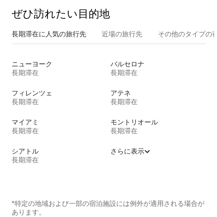
ぜひ訪⁠れ⁠た⁠い目⁠的⁠地
長期滞在に人気の旅行先
近場の旅行先
その他のタ⁠イ⁠プ⁠の宿
ニューヨーク
バルセロナ
長期滞在
長期滞在
フィレンツェ
アテネ
長期滞在
長期滞在
マイアミ
モントリオール
長期滞在
長期滞在
シアトル
さらに表示
長期滞在
*特定の地域および一部の宿泊施設には例外が適用される場合が
あります。