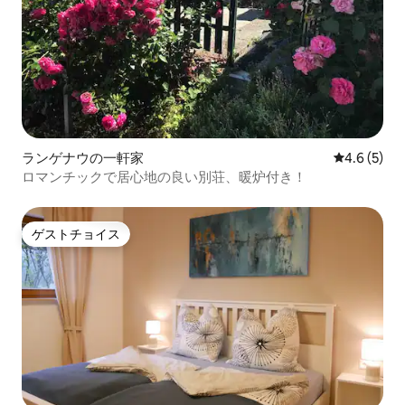
ランゲナウの一軒家
レビュー5
4.6 (5)
ロマンチックで居心地の良い別荘、暖炉付き！
ゲストチョイス
ゲストチョイス