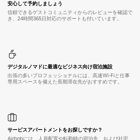
安心して予約しましょう
信頼できるゲストコミュニティからのレビューを確認で
き、24時間365日対応のサポートも付いています。
デジタルノマド⁠に最⁠適⁠なビ⁠ジ⁠ネ⁠ス⁠向⁠け宿⁠泊⁠施⁠設
出張の多いプロフェッショナルには、高速Wi-Fiと仕事
専用スペースを備えた長期滞在先がおすすめです。
サービスアパートメントをお探しですか？
Airbnbには、人員配置や転勤時の宿泊先、および社宅