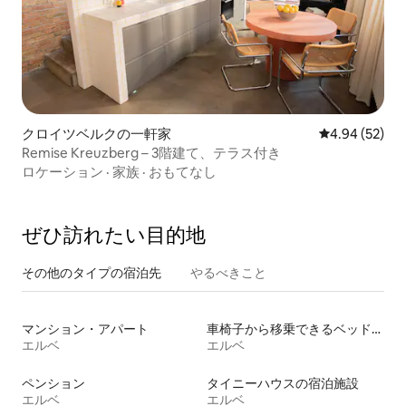
クロイツベルクの一軒家
レビュー52件
4.94 (52)
Remise Kreuzberg – 3階建て、テラス付き
ロケーション
·
家族
·
おもてなし
ぜひ訪⁠れ⁠た⁠い目⁠的⁠地
その他のタ⁠イ⁠プ⁠の宿⁠泊⁠先
やるべきこと
マンション・アパート
車椅子から移乗できるベッドがある宿泊施設
エルベ
エルベ
ペンション
タイニーハウスの宿泊施設
エルベ
エルベ