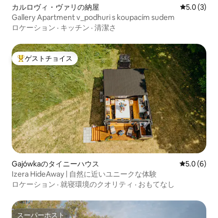
カルロヴィ・ヴァリの納屋
レビュー3
5.0 (3)
Gallery Apartment v_podhuri s koupacím sudem
ロケーション
·
キッチン
·
清潔さ
ゲストチョイス
大好評のゲストチョイスです。
Gajówkaのタイニーハウス
レビュー6
5.0 (6)
Izera HideAway | 自然に近いユニークな体験
ロケーション
·
就寝環境のクオリティ
·
おもてなし
スーパーホスト