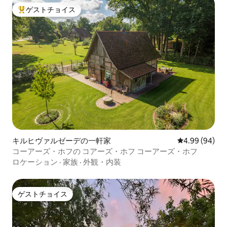
ゲストチョイス
大好評のゲストチョイスです。
キルヒヴァルゼーデの一軒家
レビュー94件
4.99 (94)
コーアーズ・ホフの コアーズ・ホフ コーアーズ・ホフ
ロケーション
·
家族
·
外観・内装
ゲストチョイス
ゲストチョイス