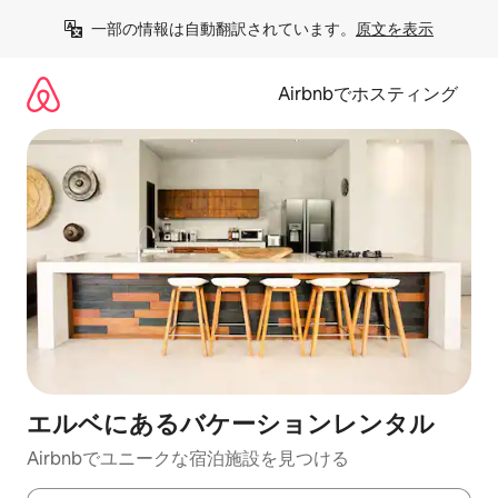
コ
一部の情報は自動翻訳されています。
原文を表示
ン
テ
ン
Airbnbでホスティング
ツ
に
ス
キ
ッ
プ
エルベにあるバケーションレンタル
Airbnbでユニークな宿泊施設を見つける