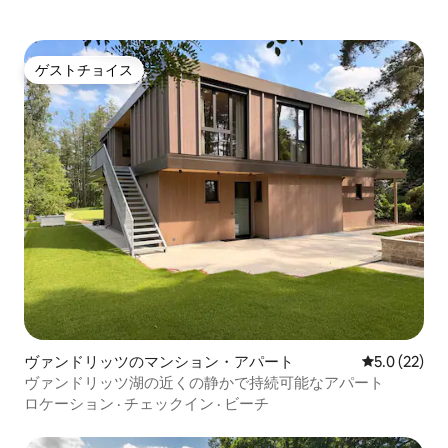
ゲストチョイス
ゲストチョイス
ヴァンドリッツのマンション・アパート
レビュー22
5.0 (22)
ヴァンドリッツ湖の近くの静かで持続可能なアパート
ロケーション
·
チェックイン
·
ビーチ