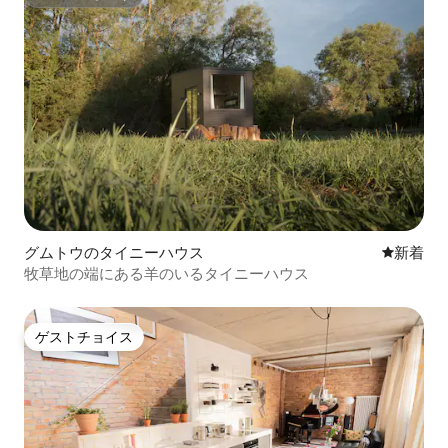
スーパーホスト
グムトウのタイニーハウス
新しい宿
新着
牧草地の端にある羊のいるタイニーハウス
ゲストチョイス
ゲストチョイス