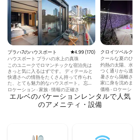
クロイツベルクの
プラハ7のハウスボート
レビュー170件、5つ星中4.99
4.99 (170)
クールな夏のひと
ハウスボート プラハの水上の真珠
のプライベートス
灼熱の太陽、水た
このユニークでロマンチックな宿泊先は
つく通りから逃れ
きっと気に入るはずです。 ディテールと
暑さから隔離され
快適さへの情熱をたくさん持って作られ
家に身を沈めましょう。
た、とても魅力的なハウスボート。 忘れ
ライベートジャグ
られない滞在を体験し、帰りたくないで
価格
·
ロケーショ
ロケーション
·
家族
·
情報の正確さ
に浸かりましょう。 遮光カーテンの
しょう。釣りをしたり、魚でいっぱいの
エルベのバケーションレンタルで人気
うには75平方メ
川の世界を観察したり、パドルボードを
のアメニティ・設備
ートな空間が待ち
試したりすることができます。 ハウスボ
明、涼しい影、冷
ートにはダブルベッドと小さな赤ちゃん
かな5つ星の体験
用のベビーベッドが備わっています。 設
ザイナーズコクー
備の整ったキッチンでテイスティング体
ー、くつろげるラ
験をご用意します。 1日を過ごした後は、
ッチン、豪華なキ
暖炉のそばでリラックスしましょう。 デ