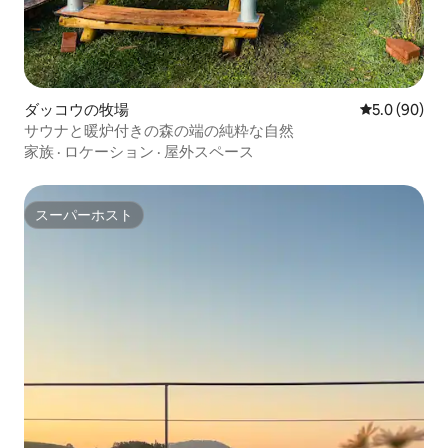
ダッコウの牧場
レビュー90
5.0 (90)
サウナと暖炉付きの森の端の純粋な自然
家族
·
ロケーション
·
屋外スペース
スーパーホスト
スーパーホスト