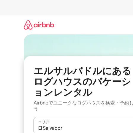
コ
ン
テ
ン
ツ
に
ス
キ
ッ
プ
エルサルバドルにある
ログハウスのバケーシ
ョンレンタル
Airbnbでユニークなログハウスを検索・予約
う
エリア
検索結果が表示されたら、上下の矢印キーを使っ