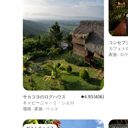
コンセプ
のログハ
カフェト
家族
·
ロ
サカコヨのログハウス
レビュー406件、5つ星
4.93 (406)
キャビーニャ・ミ・シエロ
価格
·
家族
·
ペット