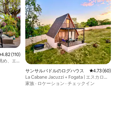
レビュー110件、5つ星中4.82つ星の平均評価
4.82 (110)
眺め、エ
サンサルバドルのログハウス
レビュー60件、5つ星
4.73 (60)
La Cabane Jacuzzi + Fogata | エスカロン
から10分
家族
·
ロケーション
·
チェックイン