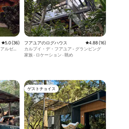
レビュー36件、5つ星中5.0つ星の平均評価
5.0 (36)
フアユアのログハウス
レビュー16件、5つ星
4.88 (16)
、アルゼン
カルプイ・デ・フアユア - グランピング
家族
·
ロケーション
·
眺め
ゲストチョイス
ゲストチョイス