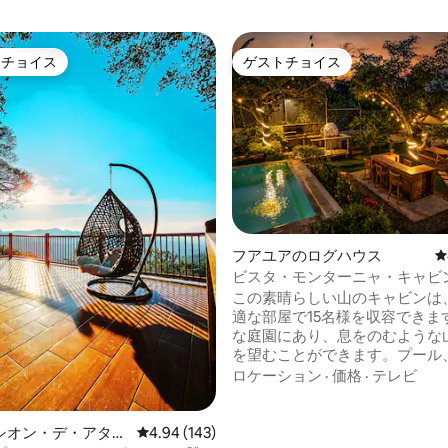
トチョイス
ゲストチョイス
ゲストチョイスです。
ゲストチョイス
フアユアのログハウス
レ
ビスタ・モンターニャ・キャビ
とつながろう
この素晴らしい山のキャビンは
適な部屋で15名様を収容できま
な庭園にあり、息をのむような
を望むことができます。プール
キューとファイヤーピットエリ
ロケーション
·
価格
·
テレビ
とパンを焼く職人のオーブン、
まれたテラスなど、あらゆるも
ています。 フアユアからわずか
中4.92つ星の平均評価
シオン・デ・アタコ
レビュー143件、5つ星中4.94つ星の平均評価
4.94 (143)