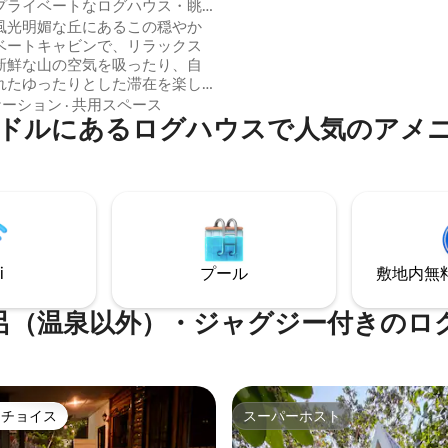
Vista Montañaは、家族や友
ウス
プライベートなログハウス・眺
コーヒーツアー、ルタ・デ・ラ
付き
風光明媚な丘にあるこの穏やか
ーレス沿いの近隣の町の探索に
ベートキャビンで、リラックス
す。 リラックスして探索したい
新鮮な山の空気を吸ったり、自
な隠れ家です。
れたゆったりとした滞在を楽し
に理想的です。 クイーンベ
ケーション
·
共用スペース
ドルにあるログハウスで人気のアメ
ファベッド、専用バスルーム、
ューエリア、自然に囲まれた素
ンジの隣にある小さなキッチン
ック、ブラン
明媚なトレイル、山の景色を楽
朝食と
モンテシエロコーヒーが含まれ
。町からわずか6分。
i
プール
敷地内無料駐
呂（温泉以外）・ジャグジー付きのロ
トチョイス
スーパーホスト
ゲストチョイスです。
スーパーホスト