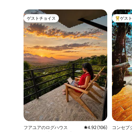
ゲストチョイス
ゲス
ゲストチョイス
大好評の
フアユアのログハウス
レビュー106件、5つ星
4.92 (106)
コンセプ