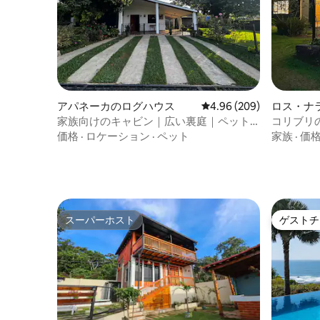
アパネーカのログハウス
レビュー209件、5つ星中
4.96 (209)
ロス・ナ
ス
家族向けのキャビン｜広い裏庭｜ペット
コリブリ
と泊まれる
価格
·
ロケーション
·
ペット
家族
·
価
スーパーホスト
ゲストチ
スーパーホスト
ゲストチ