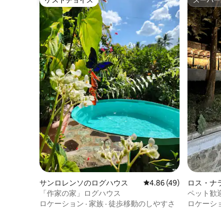
ゲストチョイス
スーパー
ゲストチョイス
スーパー
サンロレンソのログハウス
レビュー49件、5つ星中
4.86 (49)
ロス・ナ
「作家の家」ログハウス
ペット歓迎
適さ
ロケーション
·
家族
·
徒歩移動のしやすさ
ロケーシ