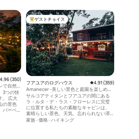
パンチマ
ゲストチョイス
ゲス
大好評のゲストチョイスです。
大好評
カサ・エ
息
Casa E
Planes
れた居心
かみに満
気を吸う
価格
·
家
の喧騒か
に休息し
を過ごし
す。 私たちを訪れることで、自宅のよう
ビュー350件、5つ星中4.96つ星の平均評価
4.96 (350)
フアユアのログハウス
レビュー359件、5つ星
4.91 (359)
に感じら
ンで自然
たい場所
Amanecer -美しい景色と庭園を楽しめる
、3つの快
っています
カバナ 🐶
サルコアティタンとフアユアの間にある
す。 広大
ラ・ルタ・デ・ラス・フローレスに完璧
山の景色
に位置する私たちの素敵なキャビンは、
、バーベ
素晴らしい景色、天気、忘れられない滞
ア、ピザ
在に必要なすべてのアメニティを備えた
家族
·
価格
·
ハイキング
自然に囲
快適な空間とリラックスした雰囲気を提
のが揃っ
供します。 私たちのロケーションのもう1
5分の
つの利点は、24時間年中無休のゲート付