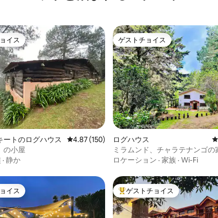
ョイス
ゲストチョイス
ョイス
ゲストチョイス
中4.96つ星の平均評価
キートのログハウス
レビュー150件、5つ星中4.87つ星の平均評価
4.87 (150)
ログハウス
」の小屋
ミラムンド、チャラテナンゴの
ログハウス
族
·
静か
ロケーション
·
家族
·
Wi-Fi
ョイス
ゲストチョイス
ョイス
大好評のゲストチョイスです。