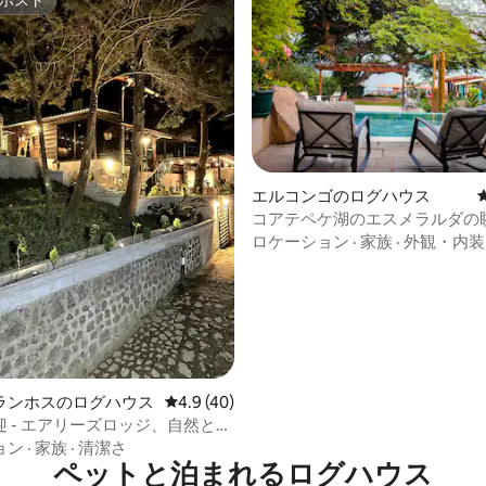
ホスト
ホスト
エルコンゴのログハウス
コアテペケ湖のエスメラルダの
ルサルバドル。
ロケーション
·
家族
·
外観・内装
4.86つ星の平均評価
ランホスのログハウス
レビュー40件、5つ星中4.9つ星の平均評価
4.9 (40)
 - エアリーズロッジ、自然と快
ョン
·
家族
·
清潔さ
ペットと泊まれるログハウス