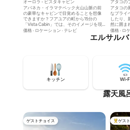
のログハ
オーロラ - ビスタキャビン
アタコの
望＆朝食
アパネカ・イラマテペック火山山脈の前
アタコの
の豪華なキャビンで目覚めることを想像
なプライ
できますか？フアユアの町から15分の
したり、
「Vista Cabin」では、そのイメージを現
然に囲ま
実のものにすることができます。このキ
んだりするの
価格
·
ロケーション
·
テレビ
価格
·
ロ
ャビンは、クイーンベッドを備えたカッ
エルサルバ
ッド、ソ
プル向けのキャビンで、3名様までご宿泊
バーベキ
いただけます。ソファーベッド付きのリ
朴なラウ
ビングルーム、バーカウンターとダイニ
があります。 庭園、ハンモ
ングルームを備えた設備の整ったキッチ
コ、風光
ン、バーベキューとキャンプファイヤー
しめます。 サルバドルの典型的な
用のスペースが、快適な体験を補完しま
自家製の
す。このキャビンは、施設の庭園やプー
ています
キッチン
Wi-F
ルエリアにアクセスできます。
露天風
ゲストチョイス
ゲス
ゲストチョイス
大好評の