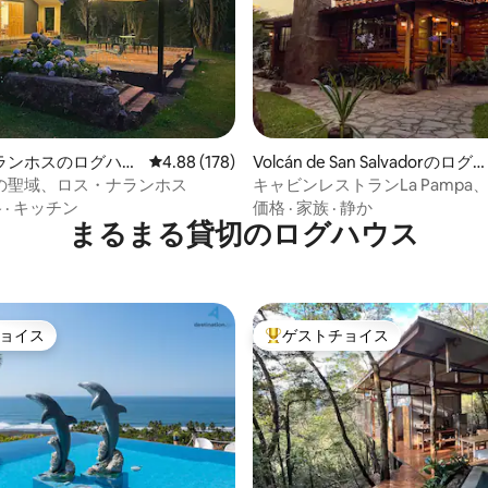
4.96つ星の平均評価
ランホスのログハウ
レビュー178件、5つ星中4.88つ星の平均評価
4.88 (178)
Volcán de San Salvadorのログ
ハウス
の聖域、ロス・ナランホス
キャビンレストランLa Pampa
チン•ルームサービス
格
·
キッチン
価格
·
家族
·
静か
まるまる貸切のログハウス
ョイス
ゲストチョイス
ョイス
大好評のゲストチョイスです。