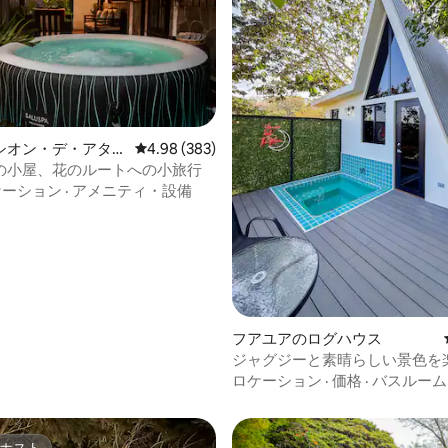
シオン・デ・アタコ
レビュー383件、5つ星中4.98つ星の平均評価
4.98 (383)
ウス
の小屋、花のルートへの小旅行
ケーション
·
アメニティ・設備
中4.93つ星の平均評価
フアユアのログハウス
ジャグジーと素晴らしい景色を
快適なキャビン
ロケーション
·
価格
·
バスルーム