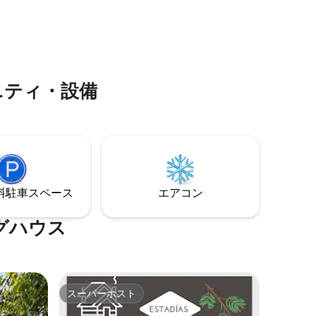
人との旅行、
きセキュリティ、家の外にはネイティブ
ス・フロ
プランと緑地がある非常に大きなフェン
最適で
スヤード、周りの美しい丘を見逃さない
方に最適
ように歩くための多くの道があるプライ
ベートコミュニティです。
ニティ・設備
⁠車ス⁠ペ⁠ー⁠ス
エアコン
グハウス
スーパーホスト
スーパーホスト