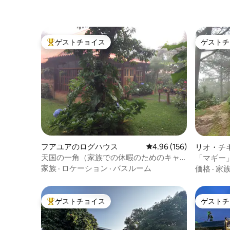
ゲストチョイス
ゲストチ
大好評のゲストチョイスです。
ゲストチ
フアユアのログハウス
レビュー156件、5つ星
4.96 (156)
リオ・チ
天国の一角（家族での休暇のためのキャ
「マギー
ビン）
家族
·
ロケーション
·
バスルーム
価格
·
家
ゲストチョイス
ゲストチ
大好評のゲストチョイスです。
ゲストチ