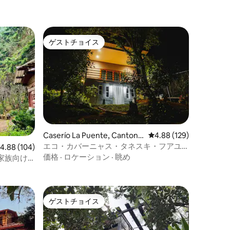
ゲストチョイス
ゲストチョイス
Caserío La Puente, Canton S
レビュー129件、5つ星
4.88 (129)
an Juan De Dios, Juayuaのロ
エコ・カバーニャス・タネスキ・フアユ
レビュー104件、5つ星中4.88つ星の平均評価
4.88 (104)
グハウス
ア
価格
·
ロケーション
·
眺め
家族向け
ゲストチョイス
ゲストチョイス