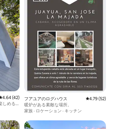
レビュー42件、5つ星中4.64つ星の平均評価
4.64 (42)
フアユアのログハウス
レビュー52件、5つ星
4.79 (52)
楽しめる
暖炉がある素敵な場所。
家族
·
ロケーション
·
キッチン