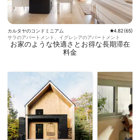
カルタヤのコンドミニアム
レビュー65件
4.82 (65)
サラのアパートメント、イグレシアのアパートメント
お家のような快⁠適⁠さ⁠とお⁠得⁠な長⁠期⁠滞⁠在
料⁠金