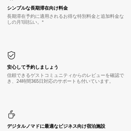
シンプルな長期滞在向け料金
長期滞在予約に適用されるお得な特別料金と追加料金な
しの月1回払い。*
安心して予約しましょう
信頼できるゲストコミュニティからのレビューを確認で
き、24時間365日対応のサポートも付いています。
デジタルノマド⁠に最⁠適⁠なビ⁠ジ⁠ネ⁠ス⁠向⁠け宿⁠泊⁠施⁠設