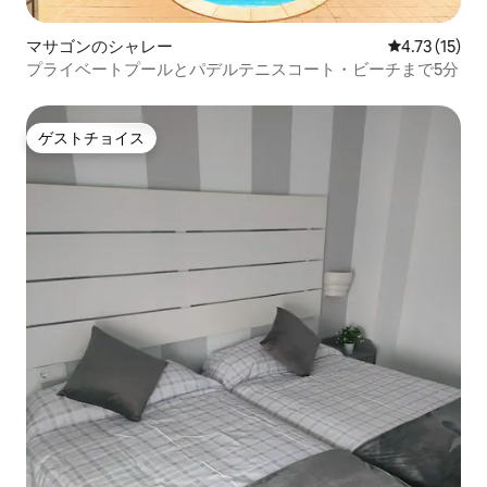
マサゴンのシャレー
レビュー15件
4.73 (15)
プライベートプールとパデルテニスコート・ビーチまで5分
ゲストチョイス
ゲストチョイス