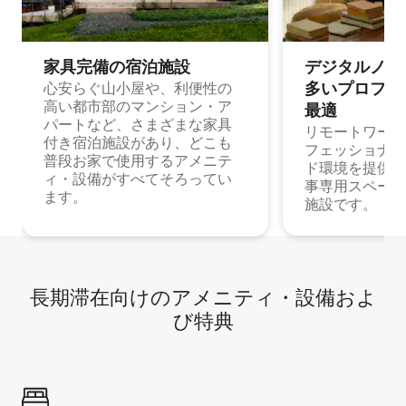
家具完備の宿⁠泊⁠施⁠設
デジタルノマド
多⁠いプ⁠ロ⁠フ⁠ェ⁠
心安らぐ山小屋や、利便性の
高い都市部のマンション・ア
最⁠適
パートなど、さまざまな家具
リモートワーク
付き宿泊施設があり、どこも
フェッショナル
普段お家で使用するアメニテ
ド環境を提供する
ィ・設備がすべてそろってい
事専用スペース
ます。
施設です。
長期滞在向け⁠のア⁠メ⁠ニ⁠テ⁠ィ⁠・設⁠備⁠およ
び特⁠典