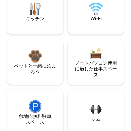
キッチン
Wi-Fi
ノートパソコン使用
ペットと一緒に泊ま
に適した仕事スペー
ろう
ス
敷地内無料駐⁠車
ジム
ス⁠ペ⁠ー⁠ス