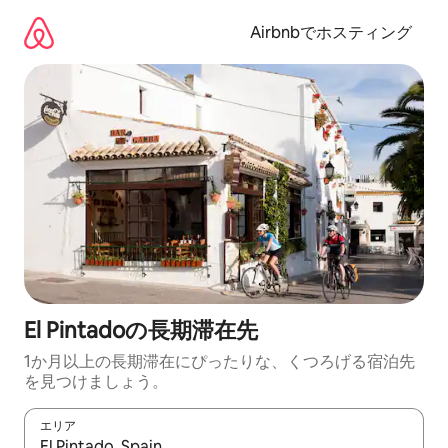
コ
ン
Airbnbでホスティング
テ
ン
ツ
に
ス
キ
ッ
プ
El Pintadoの長期滞在先
1か月以上の長期滞在にぴったりな、くつろげる宿泊先
を見つけましょう。
エリア
検索結果が表示されたら、上下の矢印キーを使って移動するか、