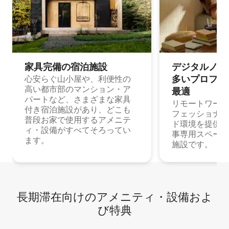
家具完備の宿⁠泊⁠施⁠設
デジタルノマド
多⁠いプ⁠ロ⁠フ⁠ェ⁠
心安らぐ山小屋や、利便性の
高い都市部のマンション・ア
最⁠適
パートなど、さまざまな家具
リモートワーク
付き宿泊施設があり、どこも
フェッショナル
普段お家で使用するアメニテ
ド環境を提供する
ィ・設備がすべてそろってい
事専用スペース
ます。
施設です。
長期滞在向け⁠のア⁠メ⁠ニ⁠テ⁠ィ⁠・設⁠備⁠およ
び特⁠典