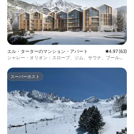
エル・ターターのマンション・アパート
レビュー63件
4.97 (63)
シャレー・オリオン：スロープ、ジム、サウナ、プールで
贅沢に
スーパーホスト
スーパーホスト