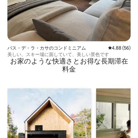
パス・デ・ラ・カサのコンドミニアム
レビュー56件
4.88 (56)
美しい、スキー場に面していて、美しい景色です
お家のような快⁠適⁠さ⁠とお⁠得⁠な長⁠期⁠滞⁠在
料⁠金