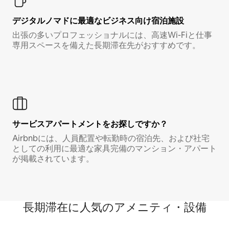
デジタルノマド⁠に最⁠適⁠なビ⁠ジ⁠ネ⁠ス⁠向⁠け宿⁠泊⁠施⁠設
出張の多いプロフェッショナルには、高速Wi-Fiと仕事
専用スペースを備えた長期滞在先がおすすめです。
サービスアパートメントをお探しですか？
Airbnbには、人員配置や転勤時の宿泊先、および社宅
としての利用に最適な家具完備のマンション・アパート
が掲載されています。
長期滞在に人気のアメニティ・設備