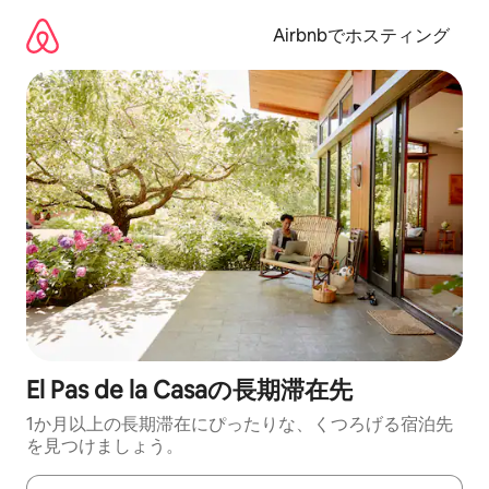
コ
ン
Airbnbでホスティング
テ
ン
ツ
に
ス
キ
ッ
プ
El Pas de la Casaの長期滞在先
1か月以上の長期滞在にぴったりな、くつろげる宿泊先
を見つけましょう。