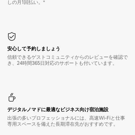
しの月1回払い。*
安心して予約しましょう
信頼できるゲストコミュニティからのレビューを確認で
き、24時間365日対応のサポートも付いています。
デジタルノマド⁠に最⁠適⁠なビ⁠ジ⁠ネ⁠ス⁠向⁠け宿⁠泊⁠施⁠設
出張の多いプロフェッショナルには、高速Wi-Fiと仕事
専用スペースを備えた長期滞在先がおすすめです。