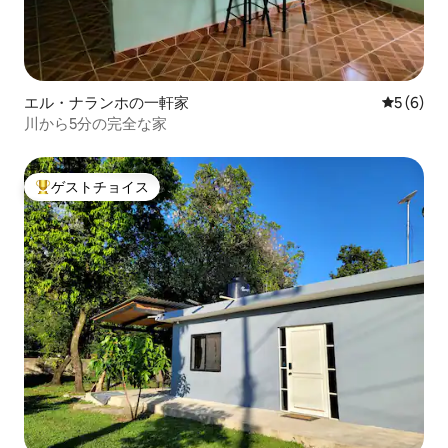
エル・ナランホの一軒家
レビュー
5 (6)
川から5分の完全な家
ゲストチョイス
大好評のゲストチョイスです。