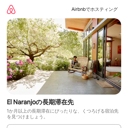
コ
ン
Airbnbでホスティング
テ
ン
ツ
に
ス
キ
ッ
プ
El Naranjoの長期滞在先
1か月以上の長期滞在にぴったりな、くつろげる宿泊先
を見つけましょう。