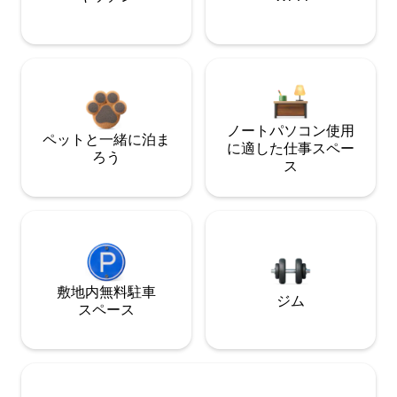
ノートパソコン使用
ペットと一緒に泊ま
に適した仕事スペー
ろう
ス
敷地内無料駐⁠車
ジム
ス⁠ペ⁠ー⁠ス