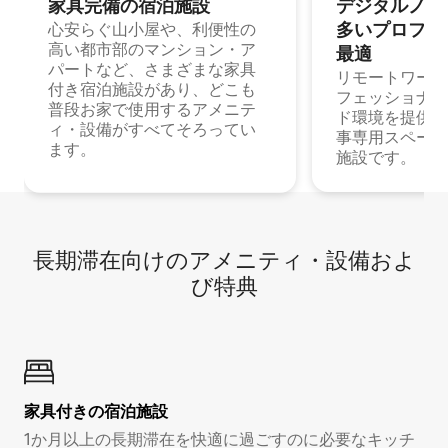
家具完備の宿⁠泊⁠施⁠設
デジタルノマド
多⁠いプ⁠ロ⁠フ⁠ェ⁠
心安らぐ山小屋や、利便性の
高い都市部のマンション・ア
最⁠適
パートなど、さまざまな家具
リモートワーク
付き宿泊施設があり、どこも
フェッショナル
普段お家で使用するアメニテ
ド環境を提供する
ィ・設備がすべてそろってい
事専用スペース
ます。
施設です。
長期滞在向け⁠のア⁠メ⁠ニ⁠テ⁠ィ⁠・設⁠備⁠およ
び特⁠典
家具付き⁠の宿⁠泊⁠施⁠設
1か月以上の長期滞在を快適に過ごすのに必要なキッチ