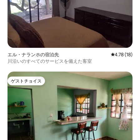
エル・ナランホの宿泊先
レビュー18件
4.78 (18)
川沿いのすべてのサービスを備えた客室
ゲストチョイス
ゲストチョイス