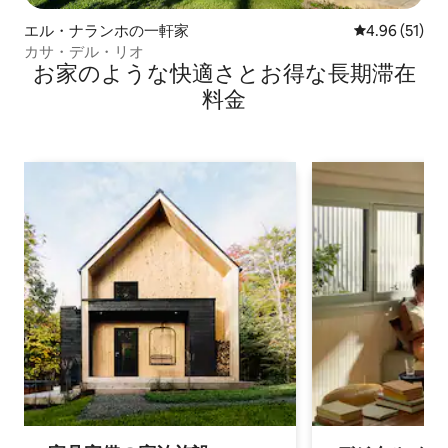
エル・ナランホの一軒家
レビュー51件
4.96 (51)
カサ・デル・リオ
お家のような快⁠適⁠さ⁠とお⁠得⁠な長⁠期⁠滞⁠在
料⁠金