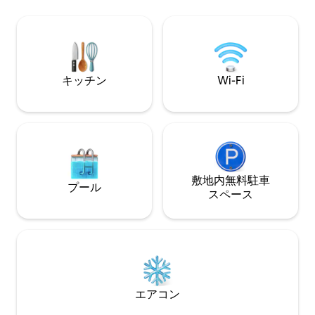
市内中心部まで10分 • ビーチまで15分 🌊 •
のために慎重に装
鉄道駅まで15分 🚆 • 高速道路まで15分 🛣️
出、景色、扇風機
しみください。 
サポートが保証さ
ようにくつろいで
キッチン
Wi-Fi
敷地内無料駐⁠車
プール
ス⁠ペ⁠ー⁠ス
エアコン