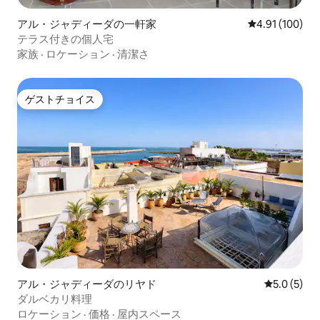
アル・ジャディーダの一軒家
レビュー100件
4.91 (100)
テラス付きの個人宅
家族
·
ロケーション
·
清潔さ
ゲストチョイス
ゲストチョイス
アル・ジャディーダのリヤド
レビュー5
5.0 (5)
ダルベカリ料理
ロケーション
·
価格
·
屋内スペース