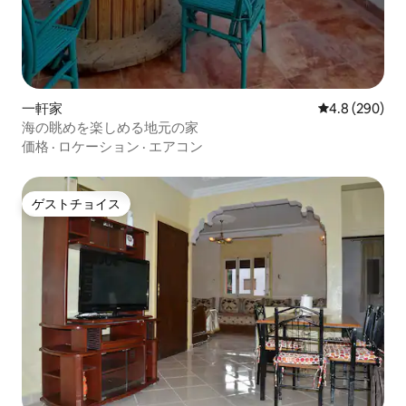
一軒家
レビュー290
4.8 (290)
海の眺めを楽しめる地元の家
価格
·
ロケーション
·
エアコン
ゲストチョイス
ゲストチョイス