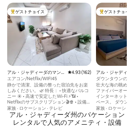
ゲストチョイス
ゲストチョイス
大好評のゲストチョイスです。
大好評のゲストチ
アル・ジャディーダのマンシ
レビュー162件、5つ星中4.93
4.93 (162)
アル・ジャディー
ョン・アパート
ョン・アパート
エアコン/Netflix/WIFI45
ダウンタウンの素
ビュービーチフロ
静かで清潔、設備の整った宿泊先をお楽
壮大な海の眺め和
しみください。 🌿 特長： • 快適なバルコ
ファイバーオーバーに10
ニー ☀️ • 高速で安定したWi-Fi ⚡📶 •
インターネットを
Netflixのサブスクリプション🎬🍿 • 設備の
ペース。 ダウン
整ったキッチン 🍽️🛋️ 📍 理想的なロケー
ク、レストラン、
家族
·
ロケーション
·
テレビ
家族
·
ロケーショ
ション： 複数の店舗や施設： 🛒 BIM、
アル・ジャディーダ州のバケーション
り、徒歩15分のと
KAZYON、Carrefour Market、Marjane
ビーチは徒歩20分
レンタルで人気のアメニティ・設備
Market ☕ 数多くのカフェやレストラン 🚘
のことを考えてく
街の主要スポットへの迅速なアクセス： •
おり、快適な快適