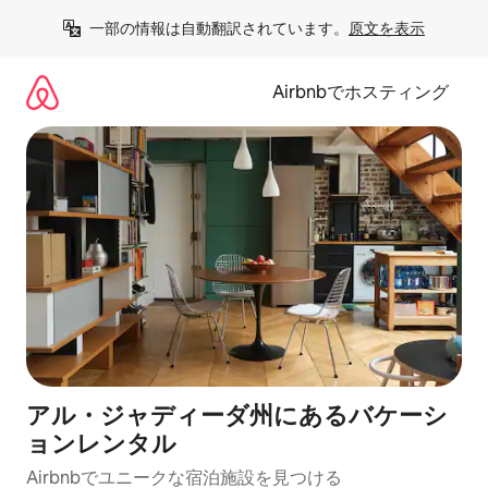
コ
一部の情報は自動翻訳されています。
原文を表示
ン
テ
ン
Airbnbでホスティング
ツ
に
ス
キ
ッ
プ
アル・ジャディーダ州にあるバケーシ
ョンレンタル
Airbnbでユニークな宿泊施設を見つける