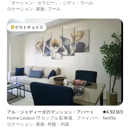
「オーシャン・セラピー」 - シディ・ラハル
ロケーション
·
家族
·
プール
ゲストチョイス
大好評のゲストチョイスです。
アル・ジャディーダのマンション・アパート
レビュー61件
4.92 (61)
Home Lesieur 17 カップル 駐車場、ファイバー、Netflix
ロケーション
·
家族
·
外観・内装