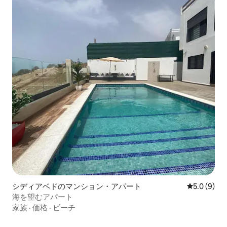
シディアベドのマンション・アパート
レビュー9
5.0 (9)
海を望むアパート
家族
·
価格
·
ビーチ