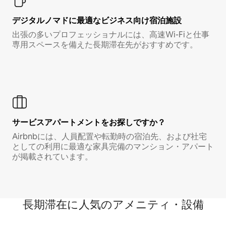
デジタルノマド⁠に最⁠適⁠なビ⁠ジ⁠ネ⁠ス⁠向⁠け宿⁠泊⁠施⁠設
出張の多いプロフェッショナルには、高速Wi-Fiと仕事
専用スペースを備えた長期滞在先がおすすめです。
サービスアパートメントをお探しですか？
Airbnbには、人員配置や転勤時の宿泊先、および社宅
としての利用に最適な家具完備のマンション・アパート
が掲載されています。
長期滞在に人気のアメニティ・設備