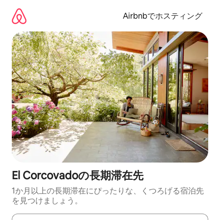
コ
ン
Airbnbでホスティング
テ
ン
ツ
に
ス
キ
ッ
プ
El Corcovadoの長期滞在先
1か月以上の長期滞在にぴったりな、くつろげる宿泊先
を見つけましょう。