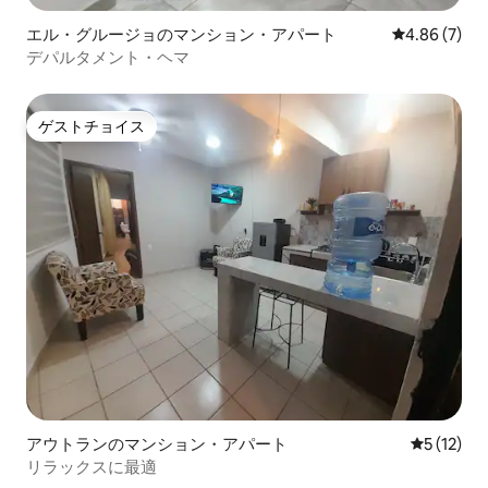
エル・グルージョのマンション・アパート
レビュー7件
4.86 (7)
デパルタメント・ヘマ
ゲストチョイス
ゲストチョイス
アウトランのマンション・アパート
レビュー1
5 (12)
リラックスに最適