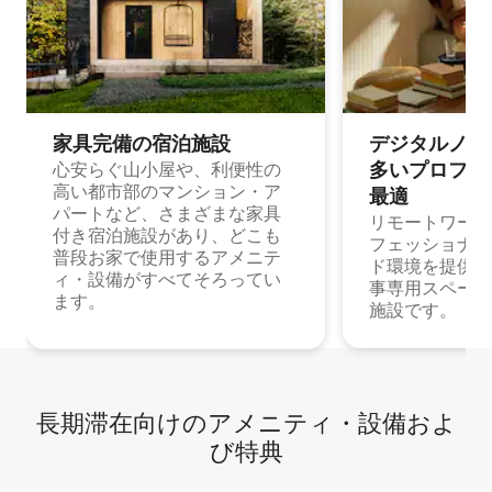
家具完備の宿⁠泊⁠施⁠設
デジタルノマド
多⁠いプ⁠ロ⁠フ⁠ェ⁠
心安らぐ山小屋や、利便性の
高い都市部のマンション・ア
最⁠適
パートなど、さまざまな家具
リモートワーク
付き宿泊施設があり、どこも
フェッショナル
普段お家で使用するアメニテ
ド環境を提供する
ィ・設備がすべてそろってい
事専用スペース
ます。
施設です。
長期滞在向け⁠のア⁠メ⁠ニ⁠テ⁠ィ⁠・設⁠備⁠およ
び特⁠典