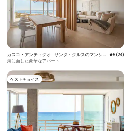
カスコ・アンティグオ - サンタ・クルスのマンショ
レビュー2
5 (24)
ン・アパート
海に面した豪華なアパート
ゲストチョイス
ゲストチョイス