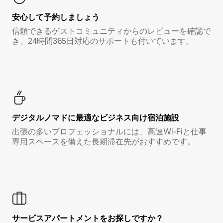
安心して予約しましょう
信頼できるゲストコミュニティからのレビューを確認で
き、24時間365日対応のサポートも付いています。
デジタルノマド⁠に最⁠適⁠なビ⁠ジ⁠ネ⁠ス⁠向⁠け宿⁠泊⁠施⁠設
出張の多いプロフェッショナルには、高速Wi-Fiと仕事
専用スペースを備えた長期滞在先がおすすめです。
サービスアパートメントをお探しですか？