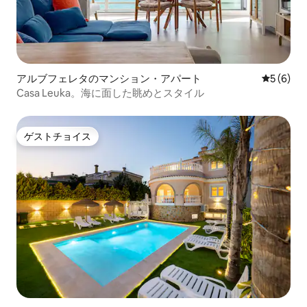
アルブフェレタのマンション・アパート
レビュー
5 (6)
Casa Leuka。海に面した眺めとスタイル
ゲストチョイス
ゲストチョイス