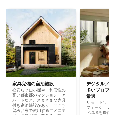
家具完備の宿⁠泊⁠施⁠設
デジタルノマド
多⁠いプ⁠ロ⁠フ⁠ェ⁠
心安らぐ山小屋や、利便性の
高い都市部のマンション・ア
最⁠適
パートなど、さまざまな家具
リモートワーク
付き宿泊施設があり、どこも
フェッショナル
普段お家で使用するアメニテ
ド環境を提供する