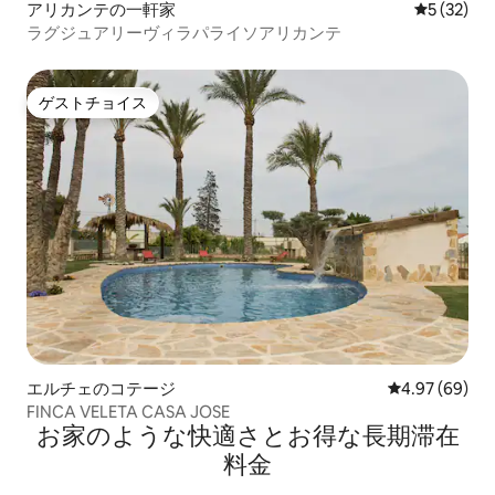
アリカンテの一軒家
レビュー3
5 (32)
ラグジュアリーヴィラパライソアリカンテ
ゲストチョイス
ゲストチョイス
エルチェのコテージ
レビュー69件
4.97 (69)
FINCA VELETA CASA JOSE
お家のような快⁠適⁠さ⁠とお⁠得⁠な長⁠期⁠滞⁠在
料⁠金