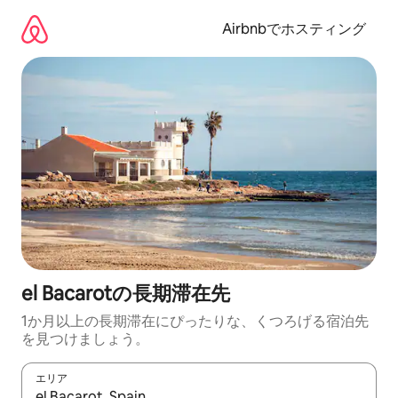
コ
ン
Airbnbでホスティング
テ
ン
ツ
に
ス
キ
ッ
プ
el Bacarotの長期滞在先
1か月以上の長期滞在にぴったりな、くつろげる宿泊先
を見つけましょう。
エリア
検索結果が表示されたら、上下の矢印キーを使って移動するか、