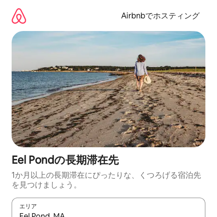
コ
ン
Airbnbでホスティング
テ
ン
ツ
に
ス
キ
ッ
プ
Eel Pondの長期滞在先
1か月以上の長期滞在にぴったりな、くつろげる宿泊先
を見つけましょう。
エリア
検索結果が表示されたら、上下の矢印キーを使って移動するか、