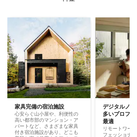
家具完備の宿⁠泊⁠施⁠設
デジタルノマド
多⁠いプ⁠ロ⁠フ⁠ェ⁠
心安らぐ山小屋や、利便性の
高い都市部のマンション・ア
最⁠適
パートなど、さまざまな家具
リモートワーク
付き宿泊施設があり、どこも
フェッショナル