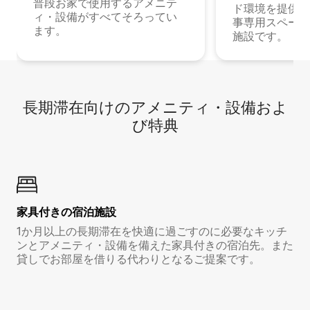
普段お家で使用するアメニテ
ド環境を提供する
ィ・設備がすべてそろってい
事専用スペース
ます。
施設です。
長期滞在向け⁠のア⁠メ⁠ニ⁠テ⁠ィ⁠・設⁠備⁠およ
び特⁠典
家具付き⁠の宿⁠泊⁠施⁠設
1か月以上の長期滞在を快適に過ごすのに必要なキッチ
ンとアメニティ・設備を備えた家具付きの宿泊先。また
貸しでお部屋を借りる代わりとなるご提案です。