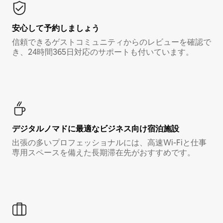
安心して予約しましょう
信頼できるゲストコミュニティからのレビューを確認で
き、24時間365日対応のサポートも付いています。
デジタルノマド⁠に最⁠適⁠なビ⁠ジ⁠ネ⁠ス⁠向⁠け宿⁠泊⁠施⁠設
出張の多いプロフェッショナルには、高速Wi-Fiと仕事
専用スペースを備えた長期滞在先がおすすめです。