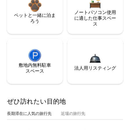
ノートパソコン使用
ペットと一緒に泊ま
に適した仕事スペー
ろう
ス
敷地内無料駐⁠車
法人用リスティング
ス⁠ペ⁠ー⁠ス
ぜひ訪⁠れ⁠た⁠い目⁠的⁠地
長期滞在に人気の旅行先
近場の旅行先