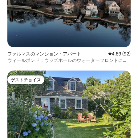
ファルマスのマンション・アパート
レビュー92件
4.89 (92)
ウィールポンド：ウッズホールのウォーターフロントにあ
る隠れ家
ゲストチョイス
ゲストチョイス