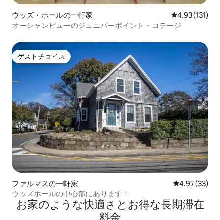
ウッズ・ホールの一軒家
レビュー131
4.93 (131)
オーシャンビューのジュニパーポイント・コテージ
ゲストチョイス
ゲストチョイス
ファルマスの一軒家
レビュー33件
4.97 (33)
ウッズホールの中心部にあります！
お家のような快⁠適⁠さ⁠とお⁠得⁠な長⁠期⁠滞⁠在
料⁠金