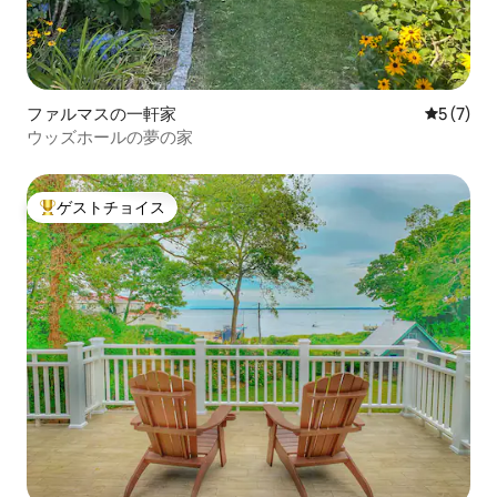
ファルマスの一軒家
レビュー
5 (7)
ウッズホールの夢の家
ゲストチョイス
大好評のゲストチョイスです。