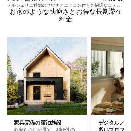
ノルシェリエ近郊のサウナとエアコン付きの快適なコテー
お家のような快⁠適⁠さ⁠とお⁠得⁠な長⁠期⁠滞⁠在
ジ
料⁠金
家具完備の宿⁠泊⁠施⁠設
デジタルノマド
多⁠いプ⁠ロ⁠フ⁠ェ⁠
心安らぐ山小屋や、利便性の