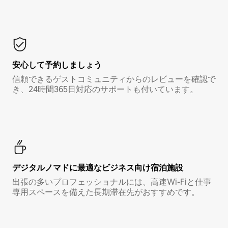
安心して予約しましょう
信頼できるゲストコミュニティからのレビューを確認で
き、24時間365日対応のサポートも付いています。
デジタルノマド⁠に最⁠適⁠なビ⁠ジ⁠ネ⁠ス⁠向⁠け宿⁠泊⁠施⁠設
出張の多いプロフェッショナルには、高速Wi-Fiと仕事
専用スペースを備えた長期滞在先がおすすめです。