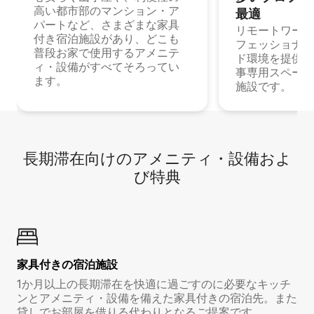
高い都市部のマンション・ア
最⁠適
パートなど、さまざまな家具
リモートワーク
付き宿泊施設があり、どこも
フェッショナル
普段お家で使用するアメニテ
ド環境を提供する
ィ・設備がすべてそろってい
事専用スペース
ます。
施設です。
長期滞在向け⁠のア⁠メ⁠ニ⁠テ⁠ィ⁠・設⁠備⁠およ
び特⁠典
家具付き⁠の宿⁠泊⁠施⁠設
1か月以上の長期滞在を快適に過ごすのに必要なキッチ
ンとアメニティ・設備を備えた家具付きの宿泊先。また
貸しでお部屋を借りる代わりとなるご提案です。