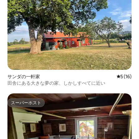
サンダの一軒家
レビュー1
5 (16)
田舎にある大きな夢の家、しかしすべてに近い
スーパーホスト
スーパーホスト