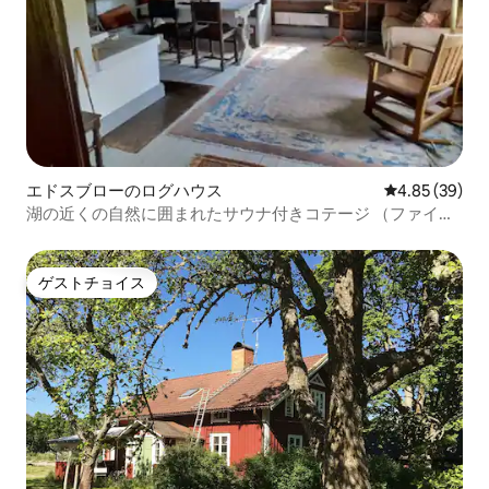
エドスブローのログハウス
レビュー39件
4.85 (39)
湖の近くの自然に囲まれたサウナ付きコテージ （ファイバ
ー付き）
ゲストチョイス
ゲストチョイス