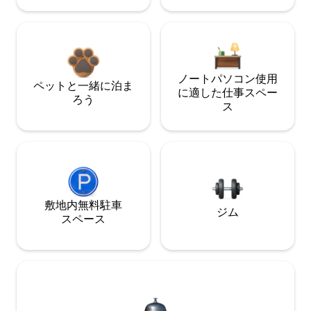
ノートパソコン使用
ペットと一緒に泊ま
に適した仕事スペー
ろう
ス
敷地内無料駐⁠車
ジム
ス⁠ペ⁠ー⁠ス