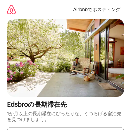
コ
ン
Airbnbでホスティング
テ
ン
ツ
に
ス
キ
ッ
プ
Edsbroの長期滞在先
1か月以上の長期滞在にぴったりな、くつろげる宿泊先
を見つけましょう。