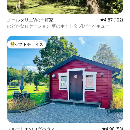
ノールタリエVの一軒家
レビュー102件
4.87 (102)
のどかなロケーション|薪のホットタブ|バーベキュー
ゲストチョイス
大好評のゲストチョイスです。
ノルテリエのログハウス
レビュー53件
4.98 (53)