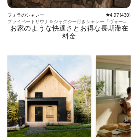
フォラのシャレー
レビュー430件
4.97 (430)
プライベートサウナ＆ジャグジー付きシャレー「ヴォーゲ
お家のような快⁠適⁠さ⁠とお⁠得⁠な長⁠期⁠滞⁠在
ルネスト」
料⁠金