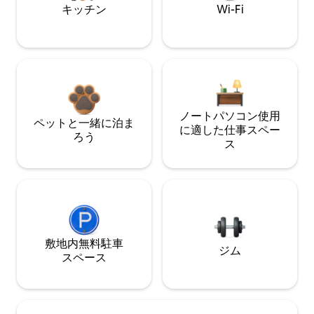
キッチン
Wi-Fi
ノートパソコン使用
ペットと一緒に泊ま
に適した仕事スペー
ろう
ス
敷地内無料駐⁠車
ジム
ス⁠ペ⁠ー⁠ス