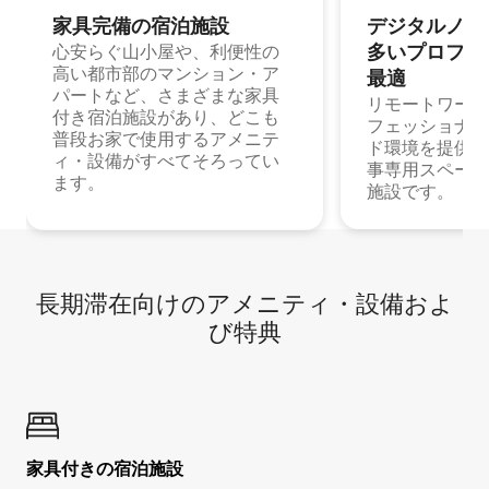
家具完備の宿⁠泊⁠施⁠設
デジタルノマド
多⁠いプ⁠ロ⁠フ⁠ェ⁠
心安らぐ山小屋や、利便性の
高い都市部のマンション・ア
最⁠適
パートなど、さまざまな家具
リモートワーク
付き宿泊施設があり、どこも
フェッショナル
普段お家で使用するアメニテ
ド環境を提供する
ィ・設備がすべてそろってい
事専用スペース
ます。
施設です。
長期滞在向け⁠のア⁠メ⁠ニ⁠テ⁠ィ⁠・設⁠備⁠およ
び特⁠典
家具付き⁠の宿⁠泊⁠施⁠設