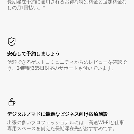
長期滞在予約に適用されるお得な特別料金と追加料金な
しの月1回払い。*
安心して予約しましょう
信頼できるゲストコミュニティからのレビューを確認で
き、24時間365日対応のサポートも付いています。
デジタルノマド⁠に最⁠適⁠なビ⁠ジ⁠ネ⁠ス⁠向⁠け宿⁠泊⁠施⁠設
出張の多いプロフェッショナルには、高速Wi-Fiと仕事
専用スペースを備えた長期滞在先がおすすめです。