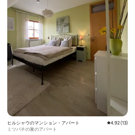
ヒルシャウのマンション・アパート
レビュー13件
4.92 (13)
ミツバチの巣のアパート