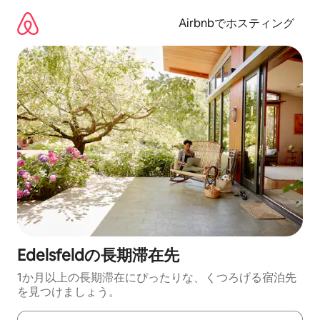
コ
ン
Airbnbでホスティング
テ
ン
ツ
に
ス
キ
ッ
プ
Edelsfeldの長期滞在先
1か月以上の長期滞在にぴったりな、くつろげる宿泊先
を見つけましょう。