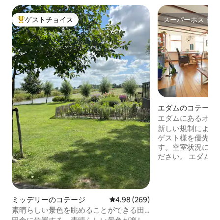
ゲストチョイス
スーパーホスト
大好評のゲストチョイスです。
スーパーホスト
エダムのコテージ
エダムにあるオラ
ス（アムステルダ
新しい規制により
ゲスト様を優先的
す。空室状況につ
ださい。 エダムの
テルダム市内中心
居心地がよく、静
地です。 有名なエダムのチーズ市場から
100メートル。 
ミッデリーのコテージ
レビュー269件、5つ星中4.98
4.98 (269)
内でオランダのほ
素晴らしい景色を眺めることができる田
ことができます。 
舎のワンルーム