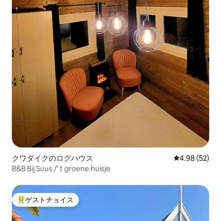
クワダイクのログハウス
レビュー52件
4.98 (52)
B&B Bij Suus /' t groene huisje
ゲストチョイス
大好評のゲストチョイスです。