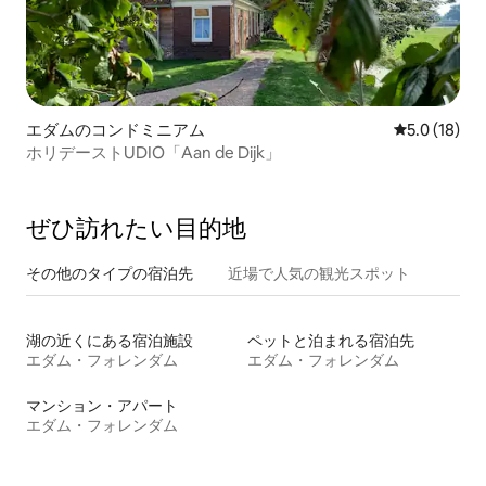
エダムのコンドミニアム
レビュー18
5.0 (18)
ホリデーストUDIO「Aan de Dijk」
ぜひ訪⁠れ⁠た⁠い目⁠的⁠地
その他のタ⁠イ⁠プ⁠の宿⁠泊⁠先
近場で人気の観光スポット
湖の近くにある宿泊施設
ペットと泊まれる宿泊先
エダム・フォレンダム
エダム・フォレンダム
マンション・アパート
エダム・フォレンダム