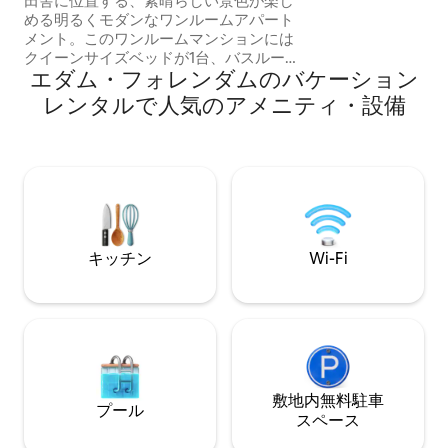
田舎に位置する、素晴らしい景色が楽し
家族にぴったりです。 庭付きの
める明るくモダンなワンルームアパート
貸し出します。 
メント。このワンルームマンションには
バスルームにバス
クイーンサイズベッドが1台、バスルー
す！ 暖炉は使用
エダム・フォレンダムのバケーション
ム、および個別のトイレがあります。エ
アコン完備。モダンアートとヴィンテー
レンタルで人気のアメニティ・設備
ジのディテールで装飾されています。ス
タジオからは、専用テラスに出ることが
できます。 スタジオには無料のコーヒ
ー、紅茶、無料Wi-Fiが備わっています。
ご要望に応じて、朝食をご用意しており
ます（1人あたり12.50ユーロ）。 アムス
テルダムから25分の場所にあります。こ
のアパートへのアクセスは、車でお越し
キッチン
Wi-Fi
になるのが一番ですのでご了承くださ
い。 0385 B58F 7F8D AEB0 33C6
敷地内無料駐⁠車
プール
ス⁠ペ⁠ー⁠ス