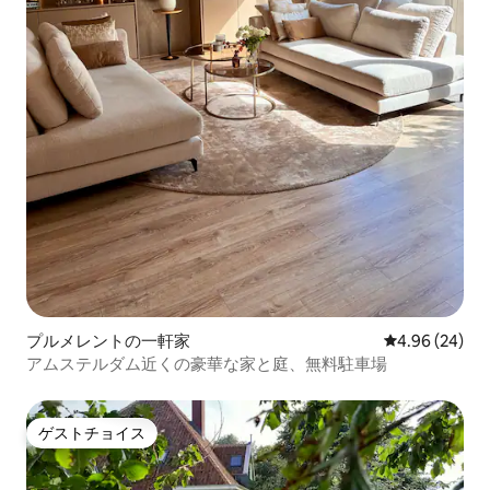
プルメレントの一軒家
レビュー24件
4.96 (24)
アムステルダム近くの豪華な家と庭、無料駐車場
ゲストチョイス
ゲストチョイス