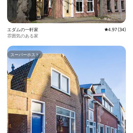
エダムの一軒家
レビュー34件
4.97 (34)
雰囲気のある家
スーパーホスト
スーパーホスト