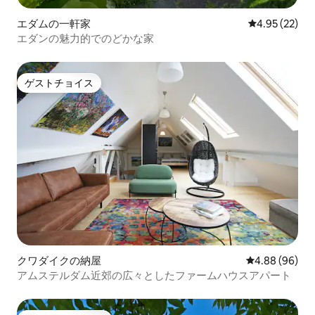
エダムの一軒家
レビュー22件
4.95 (22)
エダンの魅力的でのどかな家
ゲストチョイス
ゲストチョイス
クワダイクの納屋
レビュー96件
4.88 (96)
アムステルダム近郊の広々としたファームハウスアパート