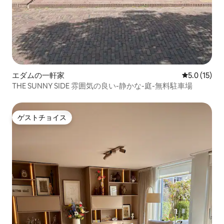
エダムの一軒家
レビュー15
5.0 (15)
THE SUNNY SIDE 雰囲気の良い-静かな-庭-無料駐車場
ゲストチョイス
ゲストチョイス