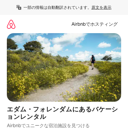
コ
一部の情報は自動翻訳されています。
原文を表示
ン
テ
ン
Airbnbでホスティング
ツ
に
ス
キ
ッ
プ
エダム・フォレンダムにあるバケーシ
ョンレンタル
Airbnbでユニークな宿泊施設を見つける