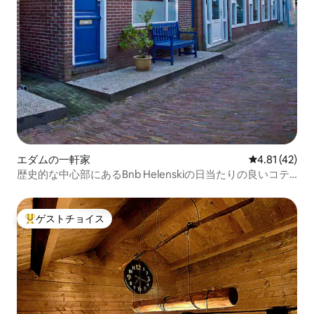
エダムの一軒家
レビュー42件
4.81 (42)
歴史的な中心部にあるBnb Helenskiの日当たりの良いコテ
ージ
ゲストチョイス
大好評のゲストチョイスです。