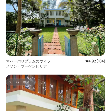
マハーバリプラムのヴィラ
レビュー104件
4.92 (104)
メゾン・ブーゲンビリア
スーパーホスト
スーパーホスト