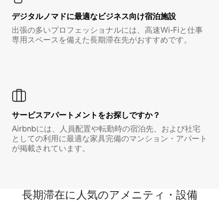
デジタルノマド⁠に最⁠適⁠なビ⁠ジ⁠ネ⁠ス⁠向⁠け宿⁠泊⁠施⁠設
出張の多いプロフェッショナルには、高速Wi-Fiと仕事
専用スペースを備えた長期滞在先がおすすめです。
サービスアパートメントをお探しですか？
Airbnbには、人員配置や転勤時の宿泊先、および社宅
としての利用に最適な家具完備のマンション・アパート
が掲載されています。
長期滞在に人気のアメニティ・設備