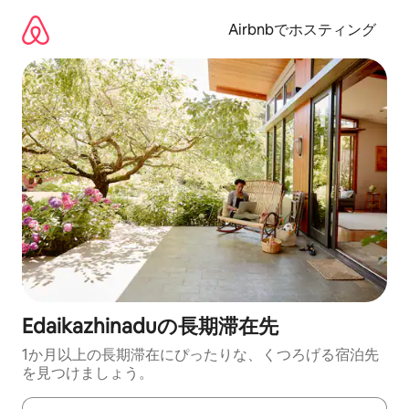
コ
ン
Airbnbでホスティング
テ
ン
ツ
に
ス
キ
ッ
プ
Edaikazhinaduの長期滞在先
1か月以上の長期滞在にぴったりな、くつろげる宿泊先
を見つけましょう。