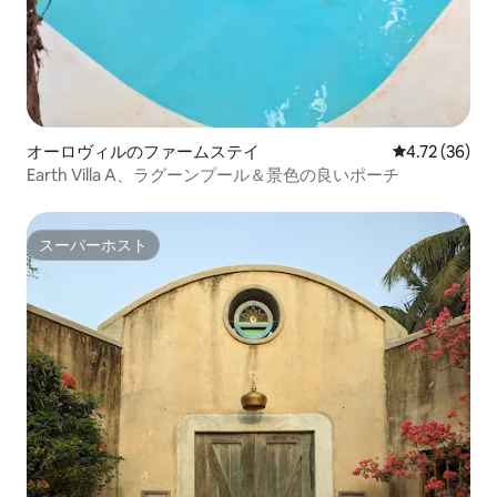
オーロヴィルのファームステイ
レビュー36件
4.72 (36)
Earth Villa A、ラグーンプール＆景色の良いポーチ
スーパーホスト
スーパーホスト