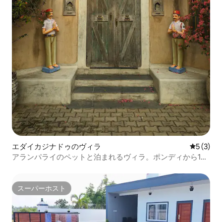
エダイカジナドゥのヴィラ
レビュー
5 (3)
アランパライのペットと泊まれるヴィラ。ポンディから1時
間
スーパーホスト
スーパーホスト