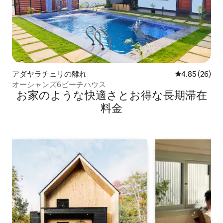
アダヤラチェリの離れ
レビュー26件
4.85 (26)
オーシャンズ6ビーチハウス
お家のような快⁠適⁠さ⁠とお⁠得⁠な長⁠期⁠滞⁠在
料⁠金