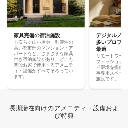
家具完備の宿⁠泊⁠施⁠設
デジタルノマド
多⁠いプ⁠ロ⁠フ⁠ェ⁠
心安らぐ山小屋や、利便性の
高い都市部のマンション・ア
最⁠適
パートなど、さまざまな家具
リモートワーク
付き宿泊施設があり、どこも
フェッショナル
普段お家で使用するアメニテ
ド環境を提供する
ィ・設備がすべてそろってい
事専用スペース
ます。
施設です。
長期滞在向け⁠のア⁠メ⁠ニ⁠テ⁠ィ⁠・設⁠備⁠およ
び特⁠典