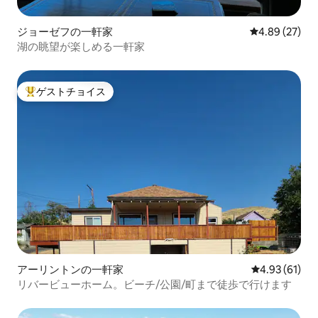
ジョーゼフの一軒家
レビュー27件
4.89 (27)
湖の眺望が楽しめる一軒家
ゲストチョイス
大好評のゲストチョイスです。
アーリントンの一軒家
レビュー61件
4.93 (61)
リバービューホーム。ビーチ/公園/町まで徒歩で行けます