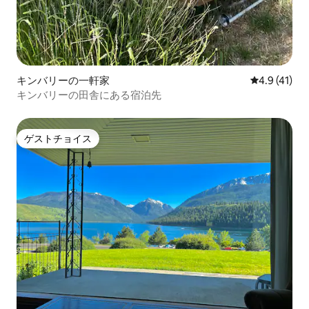
キンバリーの一軒家
レビュー41
4.9 (41)
キンバリーの田舎にある宿泊先
ゲストチョイス
ゲストチョイス