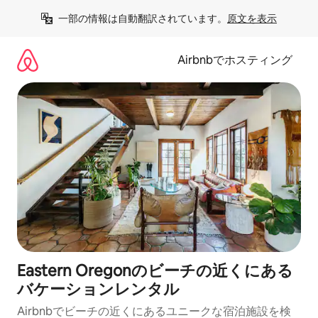
コ
一部の情報は自動翻訳されています。
原文を表示
ン
テ
ン
Airbnbでホスティング
ツ
に
ス
キ
ッ
プ
Eastern Oregonのビーチの近くにある
バケーションレンタル
Airbnbでビーチの近くにあるユニークな宿泊施設を検