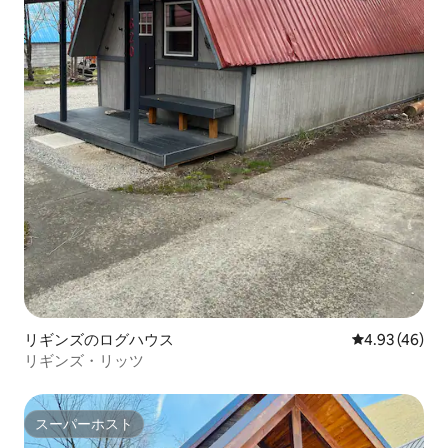
リギンズのログハウス
レビュー46件
4.93 (46)
リギンズ・リッツ
スーパーホスト
スーパーホスト