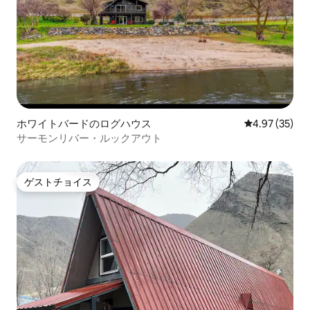
ホワイトバードのログハウス
レビュー35件
4.97 (35)
サーモンリバー・ルックアウト
ゲストチョイス
ゲストチョイス