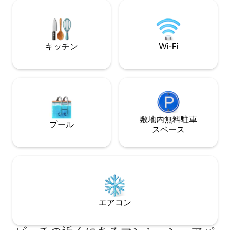
す。 大きな獲物を釣り上げたり、急流を
釣り/ウォータース
追いかけたり、新しい道を切り開いたり
ーク貯水池（ Wolf Cr
しましょう。 1日の冒険の後は、お客様の
は、釣り/ボートで
ために心を込めて用意された快適さでく
内の池を散策して
つろぎましょう。 一度来たら、また来た
ださい。リラック
キッチン
Wi-Fi
くなります。ハッピートレイル！
敷地内無料駐⁠車
プール
ス⁠ペ⁠ー⁠ス
エアコン