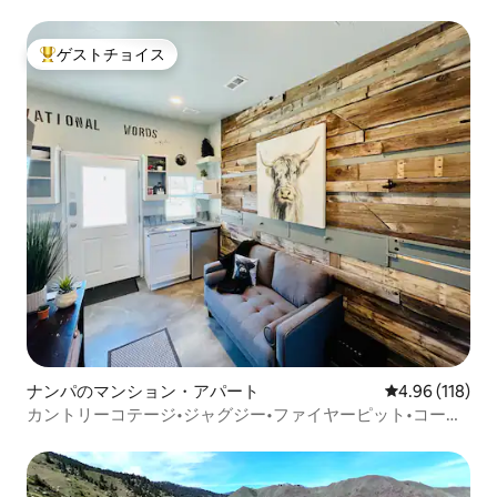
ゲストチョイス
大好評のゲストチョイスです。
ナンパのマンション・アパート
レビュー118件
4.96 (118)
カントリーコテージ•ジャグジー•ファイヤーピット•コール
ドプランジ