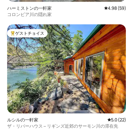
ハーミストンの一軒家
レビュー59件
4.98 (59)
コロンビア川の隠れ家
ゲストチョイス
大好評のゲストチョイスです。
ルシルの一軒家
レビュー22
5.0 (22)
ザ・リバーハウス – リギンズ近郊のサーモン川の滞在先