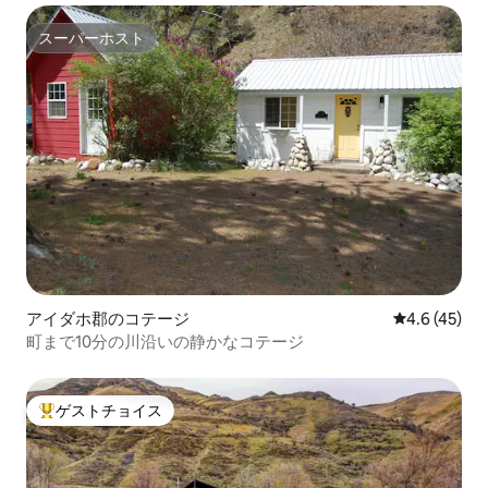
スーパーホスト
スーパーホスト
アイダホ郡のコテージ
レビュー45
4.6 (45)
町まで10分の川沿いの静かなコテージ
ゲストチョイス
大好評のゲストチョイスです。