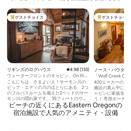
ゲストチョイス
ゲストチョイス
大好評のゲストチョイスです。
大好評のゲストチ
リギンズのログハウス
レビュー133件、5つ星中4.98
4.98 (133)
ノース・パウダー
ウォーターフロントのキャビン、On the
「Wolf Creek Co
Salmon｜巨大デッキ
こんにちは、さまよい人！サーモン川の
400エーカーの広
ビッグ・エディの川のほとりにある、2つ
施設の真ん中にあ
のフルバスルームを備えた2ベッドのサー
ャビンに家族全員
モン川の隠れ家です。 35フィートのウォ
う！ 専用ポーチ
ビーチの近くにあるEastern Oregonの
ーターフロントデッキで、完璧なオール
態、屋根付きピクニッ
ドファッションやコーヒーを片手にお話
の季節のレクリエ
宿泊施設で人気のアメニティ・設備
を交わしましょう。 リギンスからすぐの
にあります。アン
場所にあります。アイダホ州の魅力的な
キー・リゾート（ゲ
スリルを求める人にはたまらない場所で
ン）、スノーモー