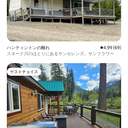
ハンティントンの離れ
レビュー69件
4.99 (69)
スネーク川のほとりにあるサンセレンズ。サンフラワー
ゲストチョイス
ゲストチョイス