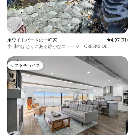
ホワイトバードの一軒家
レビュー71件
4.97 (71)
小川のほとりにある静かなコテージ、CREEKSIDE。
ゲストチョイス
ゲストチョイス