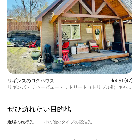
リギンズのログハウス
レビュー47件
4.91 (47)
リギンズ・リバービュー・リトリート（トリプルR）キャビ
ン#4
ぜひ訪⁠れ⁠た⁠い目⁠的⁠地
近場の旅行先
その他のタ⁠イ⁠プ⁠の宿⁠泊⁠先