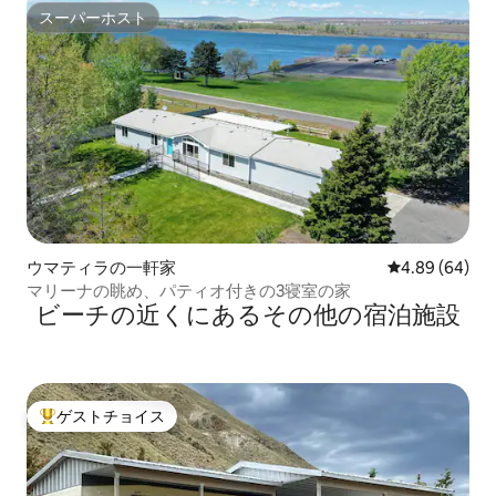
スーパーホスト
スーパーホスト
ウマティラの一軒家
レビュー64件
4.89 (64)
マリーナの眺め、パティオ付きの3寝室の家
ビーチの近くにあるその他の宿泊施設
ゲストチョイス
大好評のゲストチョイスです。