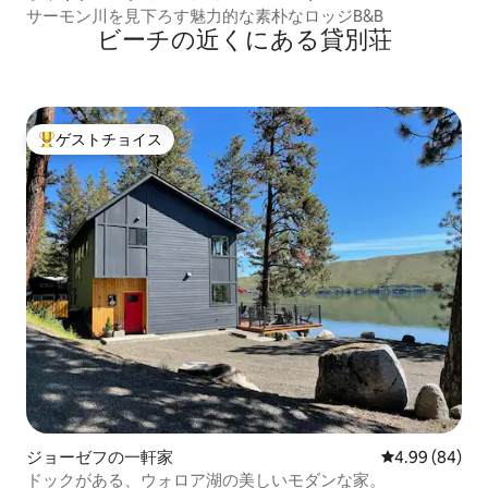
サーモン川を見下ろす魅力的な素朴なロッジB&B
ビーチの近くにある貸別荘
ゲストチョイス
大好評のゲストチョイスです。
ジョーゼフの一軒家
レビュー84件
4.99 (84)
ドックがある、ウォロア湖の美しいモダンな家。