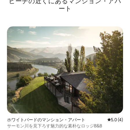
ビーチの近くにあるマンション・アパ
ート
ホワイトバードのマンション・アパート
レビュー4
5.0 (4)
サーモン川を見下ろす魅力的な素朴なロッジB&B