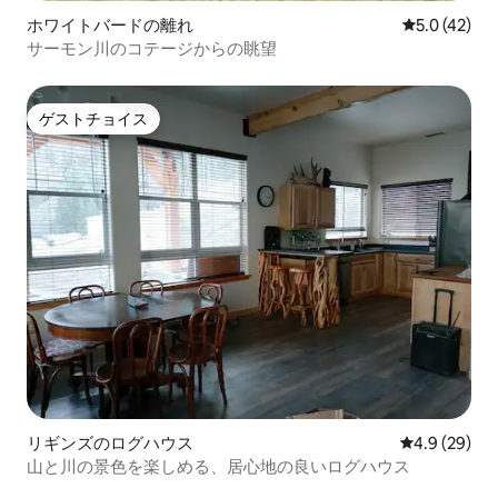
ホワイトバードの離れ
レビュー42
5.0 (42)
サーモン川のコテージからの眺望
ゲストチョイス
ゲストチョイス
リギンズのログハウス
レビュー29
4.9 (29)
山と川の景色を楽しめる、居心地の良いログハウス