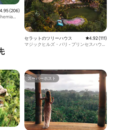
ビュー206件、5つ星中4.95つ星の平均評価
4.95 (206)
emiaの2
過ごそう
セラットのツリーハウス
レビュー111件、5つ星
4.92 (111)
マジックヒルズ・バリ - プリンセスハウス
先
| エコラグジュアリーロッジ
スーパーホスト
スーパーホスト