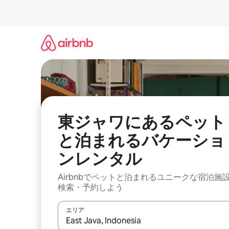
コ
ン
テ
ン
ツ
に
ス
キ
ッ
プ
東ジャワにあるペット
と泊まれるバケーショ
ンレンタル
Airbnbでペットと泊まれるユニークな宿泊施
検索・予約しよう
エリア
検索結果が表示されたら、上下の矢印キーを使っ