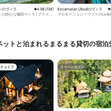
中4.79つ星の平均評価
ンのヴィラ
レビュー134件、5つ星中4.98つ星の平均評価
4.98 (134)
Kecamatan Ubudのヴィラ
レ
の静かな棚田ヴィラ | プライベ
プロモーション！ウブドのLa Boh
ル
ベッドルームの豪華なヴィラで
ペットと泊まれるまるまる貸切の宿泊
トチョイス
スーパーホスト
ゲストチョイスです。
スーパーホスト