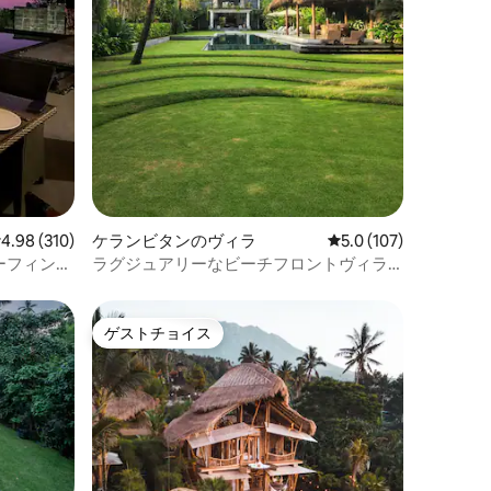
レビュー310件、5つ星中4.98つ星の平均評価
4.98 (310)
ケランビタンのヴィラ
レビュー107件、5つ
5.0 (107)
ーフィン、
ラグジュアリーなビーチフロントヴィラ
ん
「Lux Tibubiu」、パスットビーチ
ゲストチョイス
ゲストチョイス