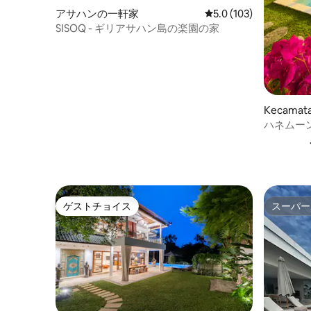
アサハンの一軒家
レビュー103件、5つ星
5.0 (103)
SISOQ - ギリアサハン島の楽園の家
Kecama
ハネムー
なウブド
ゲストチョイス
スーパー
ゲストチョイス
スーパー