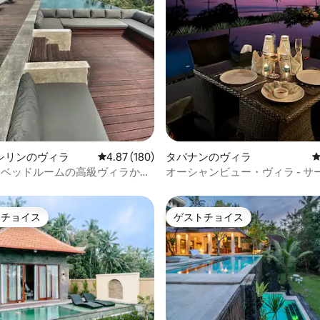
中4.93つ星の平均評価
シリンのヴィラ
レビュー180件、5つ星中4.87つ星の平均評価
4.87 (180)
タバナンのヴィラ
4ベッドルームの高級ヴィラから
オーシャンビュー・ヴィラ - サ
しい眺め
夕日の景色、人混みがありませ
トチョイス
ゲストチョイス
ゲストチョイスです。
ゲストチョイス