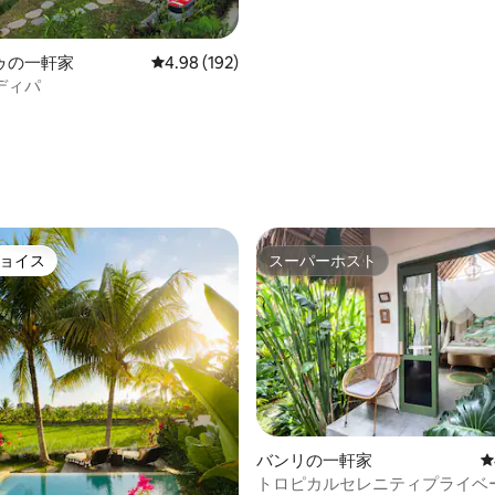
ゥの一軒家
レビュー192件、5つ星中4.98つ星の平均評価
4.98 (192)
ディパ
ョイス
スーパーホスト
ョイス
スーパーホスト
バンリの一軒家
レ
トロピカルセレニティプライベ