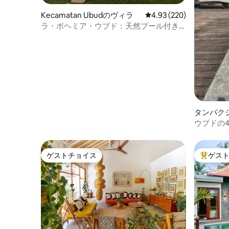
Kecamatan Ubudのヴィラ
レビュー220件、5つ星
4.93 (220)
ラ・ボヘミア・ウブド：天然プール付き
の豪華な4寝室ヴィラ
タンパク
ウブドの
の素晴ら
ゲストチョイス
ゲス
ゲストチョイス
大好評の