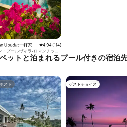
ラ-滝の近く
中5.0つ星の平均評価
tan Ubudの一軒家
レビュー114件、5つ星中4.94つ星の平均評価
4.94 (114)
ン・プールヴィラ•ロマンチック
ペットと泊まれるプール付きの宿泊
での滞在
ホスト
ゲストチョイス
ホスト
ゲストチョイス