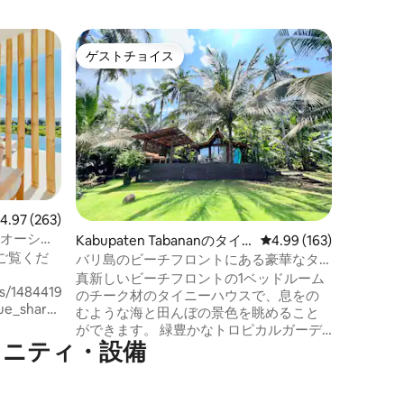
ペネベル
ゲストチョイス
ゲスト
ゲストチョイス
ゲスト
ジャグジ
界遺産の
バリ島の
ウス風ロ
ょう。 
インで、
ビューを
な景色に
ラックス
ましょう。 この小さな家は、豪
レビュー263件、5つ星中4.97つ星の平均評価
4.97 (263)
然が完璧
のオーシャ
Kabupaten Tabananのタイ
レビュー163件、5つ星
4.99 (163)
提供しま
ご覧くだ
ニーハウス
なリトリ
バリ島のビーチフロントにある豪華なタ
この宝石
イニーハウス
真新しいビーチフロントの1ベッドルーム
ms/1484419954615053526?
での究極
のチーク材のタイニーハウスで、息をの
ue_share_id=da7e2d8c-
むような海と田んぼの景色を眺めること
 20 x 5
ができます。 緑豊かなトロピカルガーデ
0度のオー
メニティ・設備
ンに囲まれたビーチフロントの丘の中腹
に位置するこの豪華なタイニーハウス
は、純粋な禅のオアシスです。 ユニーク
ぜなら、それ
なデザインはすべてリサイクル材で作ら