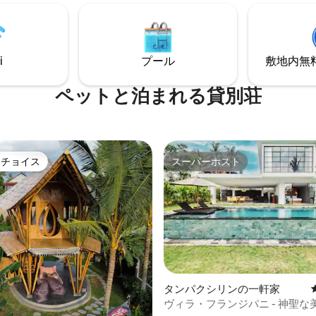
er want to leave.
は私たちの夢と期待を運んでい
す。 ここで夢の休暇をお楽しみくださ
い。ヴィラ・レスペワールは、
期待を超えるものを提供します
をお楽しみください。
i
プール
敷地内無料駐
ペットと泊まれる貸別荘
トチョイス
スーパーホスト
ゲストチョイスです。
スーパーホスト
4.99つ星の平均評価
タンパクシリンの一軒家
ヴィラ・フランジパニ - 神聖な