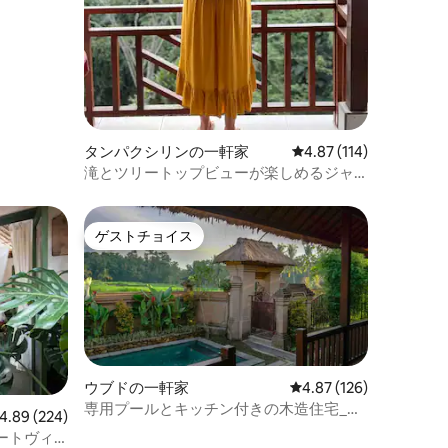
タンパクシリンの一軒家
レビュー114件、5つ星
4.87 (114)
滝とツリートップビューが楽しめるジャ
ングルヴィラ（ウブド）
ゲストチョイス
ゲストチョイス
ウブドの一軒家
レビュー126件、5つ星
4.87 (126)
専用プールとキッチン付きの木造住宅_寝
ビュー224件、5つ星中4.89つ星の平均評価
4.89 (224)
室2室
ートヴィ