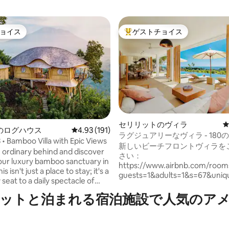
ョイス
ゲストチョイス
ョイス
大好評のゲストチョイスです。
中4.87つ星の平均評価
セリリットのヴィラ
のログハウス
レビュー191件、5つ星中4.93つ星の平均評価
4.93 (191)
ラグジュアリーなヴィラ - 180
 • Bamboo Villa with Epic Views
ンビュー+ 20メートルのプール
新しいビーチフロントヴィラを
 ordinary behind and discover
さい：
our luxury bamboo sanctuary in
https://www.airbnb.com/roo
is isn't just a place to stay; it's a
guests=1&adults=1&s=67&uniq
seat to a daily spectacle of
4da3-46b8-b4e9-6c288e885888
ing sunrises and endless views
m2のプライベートプールと18
ットと泊まれる宿泊施設で人気のア
tch from the ocean to the
シャンビュー。 緑のブドウ畑と田んぼが
Mt. Agung. Prepare to be
海と出会う場所にあります。 私たちはそ
d by a serenity so profound,
れをL'espoirと呼びます。な