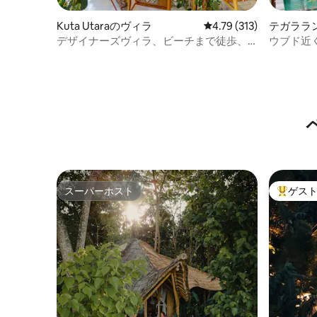
Kuta Utaraのヴィラ
レビュー313件、5つ星
4.79 (313)
テガララ
デザイナーズヴィラ、ビーチまで徒歩、
ウブド近く
プール、チャングー
ートプー
スーパーホスト
ゲス
スーパーホスト
大好評の