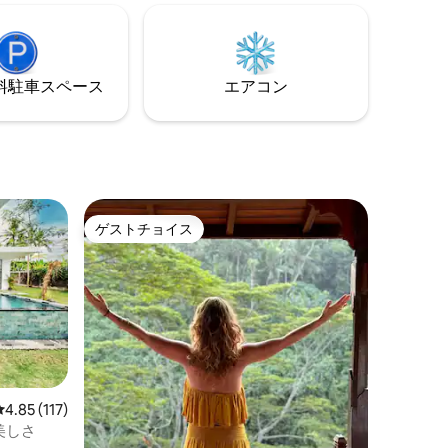
るからで
れており、家のような快適さを提供しま
す。 エアコン付きのリビングエリアには
すべての
豪華な家具が備わっており、ジャグジー
。ご滞在
付きの大きなデッキにつながっていま
⁠車ス⁠ペ⁠ー⁠ス
エアコン
す。リラックスして素晴らしい景色を楽
しむのに最適です。
ゲストチョイス
ゲストチョイス
レビュー117件、5つ星中4.85つ星の平均評価
4.85 (117)
美しさ