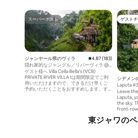
スーパーホスト
ゲストチ
スーパーホスト
ゲストチ
ジャンヤール県のヴィラ
レビュー183件、5つ星
4.87 (183)
隠れ家的なジャングル／リバーヴィラ @
VillaCellaBella
ゲスト様へ Villa Cella Bella's (VCB)
PRIVATE RIVER VILLA Iは期間限定でご利
シデメン
用いただけますので、できるだけ早くご
Laputa #3
予約いただくことをおすすめします。す
Leave the
べてのリスティングを表示するには、検
Laputa, y
索してください
the sky. Th
https://www.airbnb.com/users/show/204619590
front-row 
-執事／無料の朝食 -インスタ映えするヴ
breathtak
東ジャワのペ
ィラ -ジャングル/川/滝の壮大な景色。 IG
that stre
@ villacellabella.baliをご覧ください -VCB
majestic 
のリスティングをご覧ください。Villa
mesmerize
Cella Bellaには700件の5つ星レビューがあ