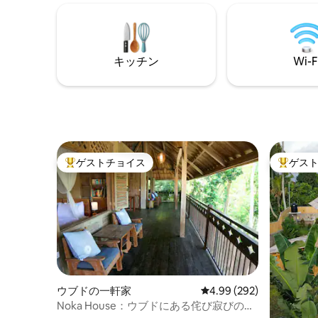
you’ll nev
ります。「インスタ映え」する荘厳な景
色をお楽しみいただけます。当宿泊施設
は人里離れた場所にあり、完璧な隠れ家
的なオアシスです。
キッチン
Wi-F
ゲストチョイス
ゲス
大好評のゲストチョイスです。
大好評の
ウブドの一軒家
レビュー292件、5つ星中
4.99 (292)
Noka House：ウブドにある侘び寂びのア