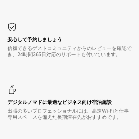
安心して予約しましょう
信頼できるゲストコミュニティからのレビューを確認で
き、24時間365日対応のサポートも付いています。
デジタルノマド⁠に最⁠適⁠なビ⁠ジ⁠ネ⁠ス⁠向⁠け宿⁠泊⁠施⁠設
出張の多いプロフェッショナルには、高速Wi-Fiと仕事
専用スペースを備えた長期滞在先がおすすめです。