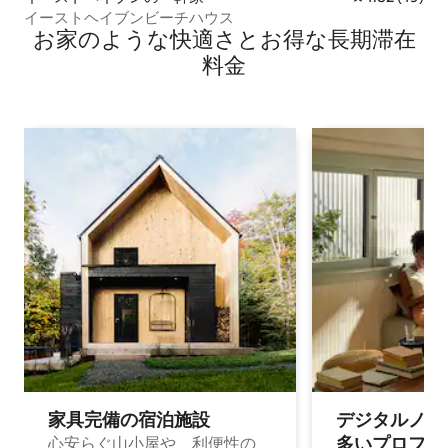
イーストヘイブンビーチハウス
お家のような快⁠適⁠さ⁠とお⁠得⁠な長⁠期⁠滞⁠在
料⁠金
家具完備の宿⁠泊⁠施⁠設
デジタルノマド
多⁠いプ⁠ロ⁠フ⁠ェ⁠
心安らぐ山小屋や、利便性の