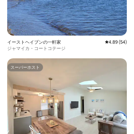
イーストヘイブンの一軒家
レビュー54件
4.89 (54)
ジャマイカ・コートコテージ
スーパーホスト
スーパーホスト