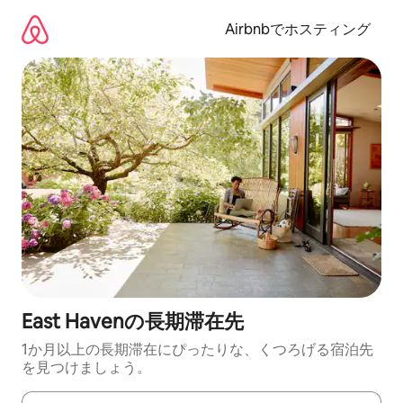
コ
ン
Airbnbでホスティング
テ
ン
ツ
に
ス
キ
ッ
プ
East Havenの長期滞在先
1か月以上の長期滞在にぴったりな、くつろげる宿泊先
を見つけましょう。