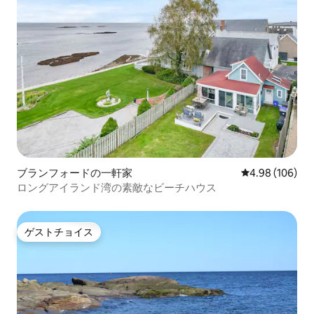
ブランフォードの一軒家
レビュー106件
4.98 (106)
ロングアイランド湾の素敵なビーチハウス
ゲストチョイス
ゲストチョイス