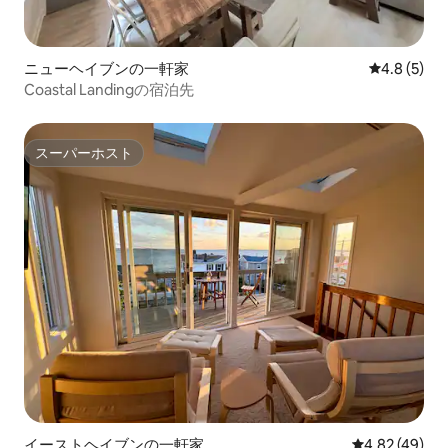
ニューヘイブンの一軒家
レビュー5
4.8 (5)
Coastal Landingの宿泊先
スーパーホスト
スーパーホスト
イーストヘイブンの一軒家
レビュー49件
4.82 (49)