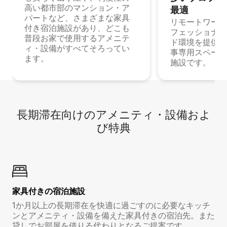
高い都市部のマンション・ア
最⁠適
パートなど、さまざまな家具
リモートワーク
付き宿泊施設があり、どこも
フェッショナル
普段お家で使用するアメニテ
ド環境を提供する
ィ・設備がすべてそろってい
事専用スペース
ます。
施設です。
長期滞在向け⁠のア⁠メ⁠ニ⁠テ⁠ィ⁠・設⁠備⁠およ
び特⁠典
家具付き⁠の宿⁠泊⁠施⁠設
1か月以上の長期滞在を快適に過ごすのに必要なキッチ
ンとアメニティ・設備を備えた家具付きの宿泊先。また
貸しでお部屋を借りる代わりとなるご提案です。