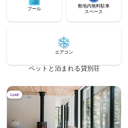
敷地内無料駐⁠車
プール
ス⁠ペ⁠ー⁠ス
エアコン
ペットと泊まれる貸別荘
Luxe
Luxe