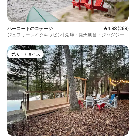
ハーコートのコテージ
レビュー268件
4.88 (268)
ジェフリーレイクキャビン | 湖畔・露天風呂・ジャグジー
ゲストチョイス
ゲストチョイス