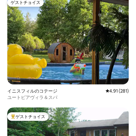
ゲストチョイス
ゲストチョイス
イニスフィルのコテージ
レビュー281件
4.91 (281)
ユートピアヴィラ＆スパ
ゲストチョイス
大好評のゲストチョイスです。