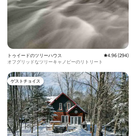
トゥイードのツリーハウス
レビュー294件
4.96 (294)
オフグリッドなツリーキャノピーのリトリート
ゲストチョイス
ゲストチョイス