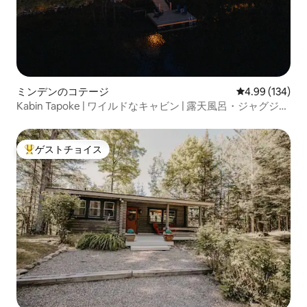
ミンデンのコテージ
レビュー134件
4.99 (134)
Kabin Tapoke | ワイルドなキャビン | 露天風呂・ジャグジ
ー、サウナ、夕日
ゲストチョイス
大好評のゲストチョイスです。