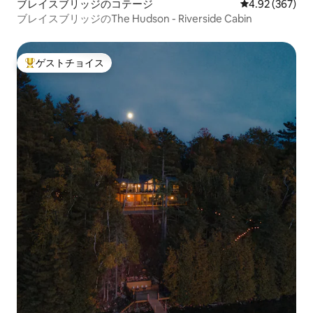
ブレイスブリッジのコテージ
レビュー367件
4.92 (367)
ブレイスブリッジのThe Hudson - Riverside Cabin
ゲストチョイス
大好評のゲストチョイスです。