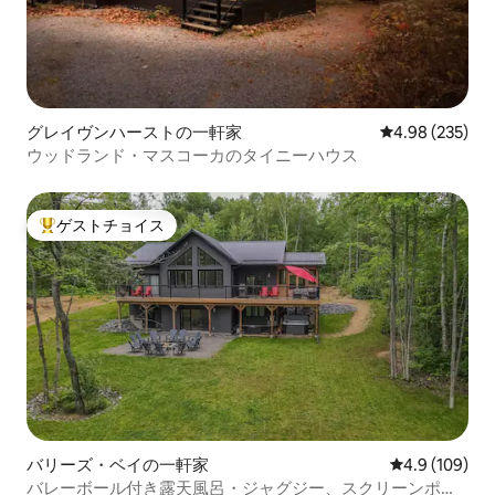
グレイヴンハーストの一軒家
レビュー235件
4.98 (235)
ウッドランド・マスコーカのタイニーハウス
ゲストチョイス
大好評のゲストチョイスです。
バリーズ・ベイの一軒家
レビュー109
4.9 (109)
バレーボール付き露天風呂・ジャグジー、スクリーンポー