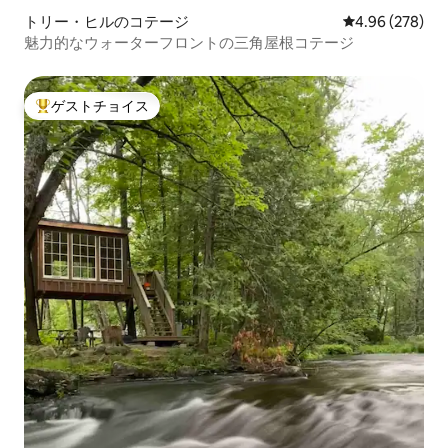
トリー・ヒルのコテージ
レビュー278件
4.96 (278)
魅力的なウォーターフロントの三角屋根コテージ
ゲストチョイス
大好評のゲストチョイスです。