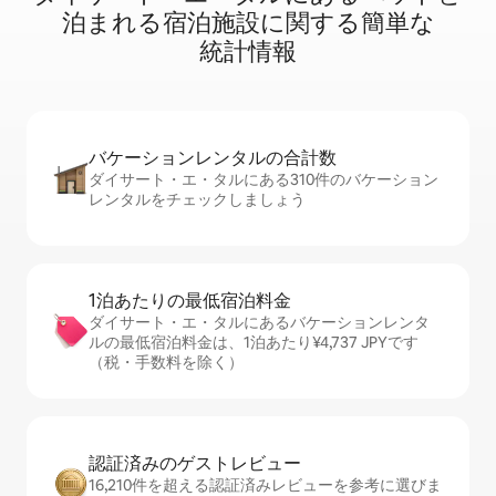
泊⁠ま⁠れ⁠る宿⁠泊⁠施⁠設⁠に関⁠す⁠る簡⁠単⁠な
統⁠計⁠情⁠報
バケーションレ⁠ン⁠タ⁠ル⁠の合⁠計⁠数
ダイサート・エ・タルにある310件のバケーション
レンタルをチェックしましょう
1泊あたりの最⁠低⁠宿⁠泊⁠料⁠金
ダイサート・エ・タルにあるバケーションレンタ
ルの最低宿泊料金は、1泊あたり¥4,737 JPYです
（税・手数料を除く）
認証済みのゲ⁠ス⁠ト⁠レ⁠ビ⁠ュ⁠ー
16,210件を超える認証済みレビューを参考に選びま