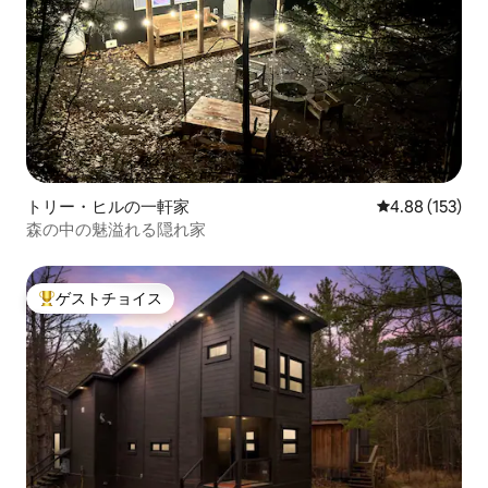
トリー・ヒルの一軒家
レビュー153件
4.88 (153)
森の中の魅溢れる隠れ家
ゲストチョイス
大好評のゲストチョイスです。