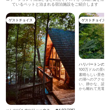
ているペットと泊まれる宿泊施設をご紹介します
ゲストチョイス
ゲストチョイス
ゲストチョイス
ゲストチョイス
ハリバートンのコ
100万ドルの景色
「ブラウニーハウ
素晴らしい景色、
の湖へのアクセス
い、静かな、認可
から離れて充電し
ンから15分です
ープンコンセプト
ム、リビングルー
出し式ソファがあ