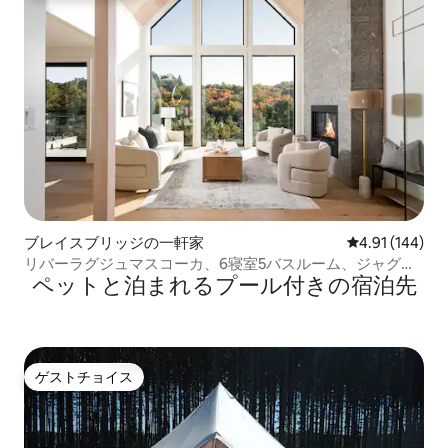
ブレイスブリッジの一軒家
レビュー144件
4.91 (144)
リバーラグジュマスコーカ、6寝室5バスルーム、ジャグジ
ペットと泊まれるプール付きの宿泊先
ー、Wi-Fi 200mb+
ゲストチョイス
ゲストチョイス