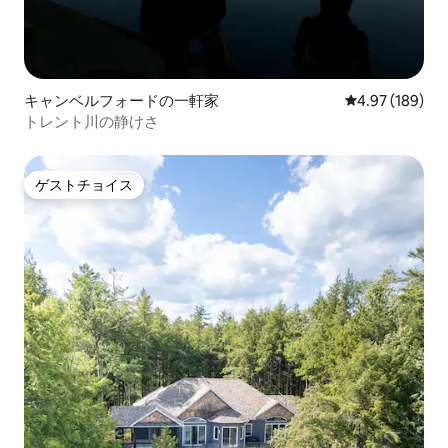
キャンベルフォードの一軒家
レビュー189件
4.97 (189)
トレント川の静けさ
ゲストチョイス
ゲストチョイス