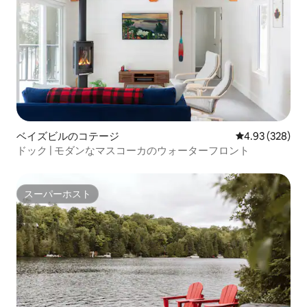
ベイズビルのコテージ
レビュー328件
4.93 (328)
ドック | モダンなマスコーカのウォーターフロント
スーパーホスト
スーパーホスト