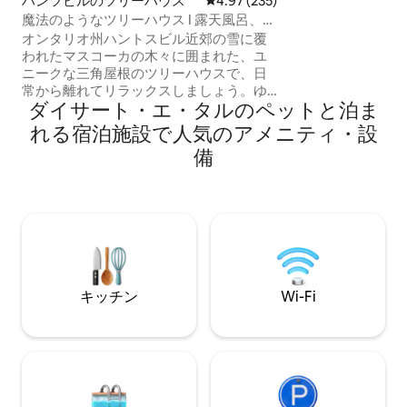
ハンツビルのツリーハウス
レビュー235件、5つ星中4.97
4.97 (235)
グルベッド2台の
魔法のようなツリーハウス I 露天風呂、暖
1台の寝室があり
炉、ペットOK
オンタリオ州ハントスビル近郊の雪に覆
スには、バーベキ
われたマスコーカの木々に囲まれた、ユ
セット、焚き火台
ニークな三角屋根のツリーハウスで、日
き火のそばで集ま
常から離れてリラックスしましょう。ゆ
う。森の中を続く
ダイサート・エ・タルのペットと泊ま
っくりとくつろぎながら、冬の美しさを
ク、カヤック、カ
お楽しみください。 夜は暖炉のそばで過
儀の良いペットの
れる宿泊施設で人気のアメニティ・設
ごしたり、星空の下でホットタブに浸っ
い！
備
たり、近くでスキー、スノーシュー、ス
ケート、ハイキングなどのアクティビテ
ィを楽しんだりできます。 ハイライト -
露天風呂・ジャグジーと暖炉 - スノーシ
ューをご用意 - 雪に覆われた森の景色 - オ
ンタリオ州立公園の無料パス スキー場と
湖まで徒歩10分 写真とインスピレーショ
ンについては、@ door 25 staysをご覧📷
キッチン
Wi-Fi
ください！