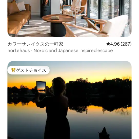
カワーサレイクスの一軒家
レビュー267件
4.96 (267)
nortehaus - Nordic and Japanese inspired escape
ゲストチョイス
大好評のゲストチョイスです。