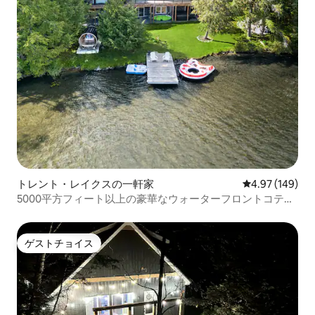
トレント・レイクスの一軒家
レビュー149件
4.97 (149)
5000平方フィート以上の豪華なウォーターフロントコテー
ジ：サウナ、ジャグジー
ゲストチョイス
ゲストチョイス