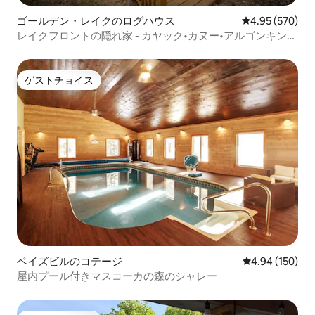
ゴールデン・レイクのログハウス
レビュー570件
4.95 (570)
レイクフロントの隠れ家 - カヤック•カヌー•アルゴンキンパ
ス
ゲストチョイス
ゲストチョイス
ベイズビルのコテージ
レビュー150件
4.94 (150)
屋内プール付きマスコーカの森のシャレー