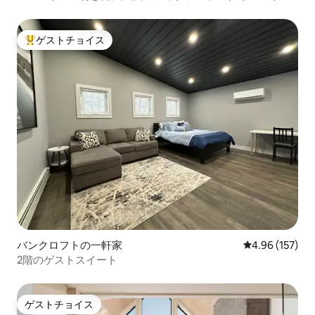
チ、ゲームルーム
ゲストチョイス
大好評のゲストチョイスです。
バンクロフトの一軒家
レビュー157件
4.96 (157)
2階のゲストスイート
ゲストチョイス
ゲストチョイス