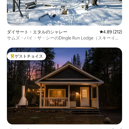
ダイサート・エタルのシャレー
レビュー212件
4.89 (212)
サムズ・バイ・ザ・シーのDingle Run Lodge（スキーイン/
スキーアウト）
ゲストチョイス
大好評のゲストチョイスです。