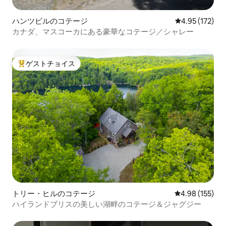
ハンツビルのコテージ
レビュー172件
4.95 (172)
カナダ、マスコーカにある豪華なコテージ／シャレー
ゲストチョイス
大好評のゲストチョイスです。
トリー・ヒルのコテージ
レビュー155件
4.98 (155)
ハイランドブリスの美しい湖畔のコテージ＆ジャグジー