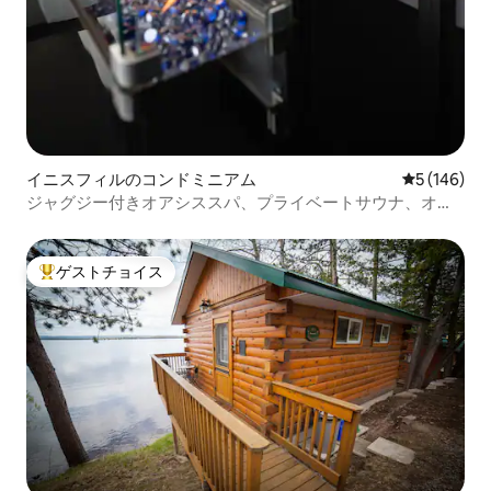
イニスフィルのコンドミニアム
レビュー14
5 (146)
ジャグジー付きオアシススパ、プライベートサウナ、オア
シスパティオ
ゲストチョイス
大好評のゲストチョイスです。