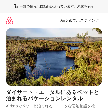
コ
一部の情報は自動翻訳されています。
原文を表示
ン
テ
ン
Airbnbでホスティング
ツ
に
ス
キ
ッ
プ
ダイサート・エ・タルにあるペットと
泊まれるバケーションレンタル
Airbnbでペットと泊まれるユニークな宿泊施設を検