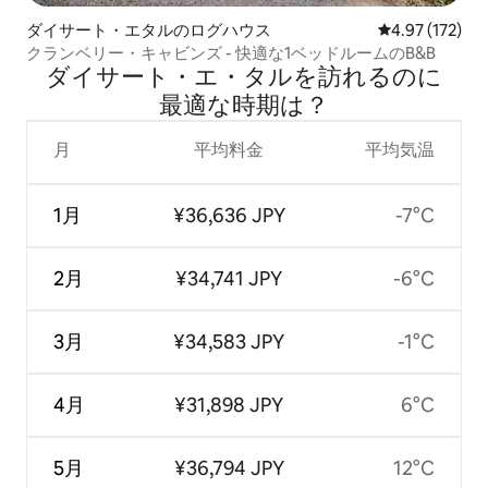
ダイサート・エタルのログハウス
レビュー172件
4.97 (172)
クランベリー・キャビンズ - 快適な1ベッドルームのB&B
ダイサート・エ・タルを訪⁠れ⁠るの⁠に
最⁠適⁠な時⁠期⁠は⁠？
月
平均料金
平均気温
1月
¥36,636 JPY
-7°C
2月
¥34,741 JPY
-6°C
3月
¥34,583 JPY
-1°C
4月
¥31,898 JPY
6°C
5月
¥36,794 JPY
12°C