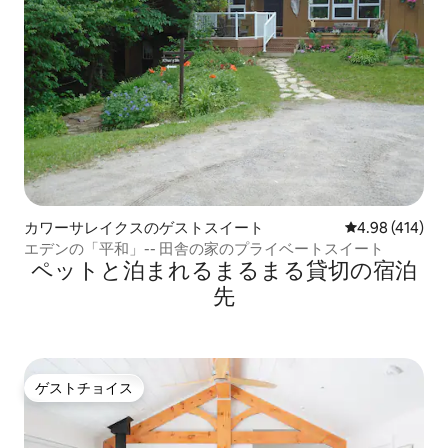
カワーサレイクスのゲストスイート
レビュー414件
4.98 (414)
エデンの「平和」-- 田舎の家のプライベートスイート
ペットと泊まれるまるまる貸切の宿泊
先
ゲストチョイス
ゲストチョイス